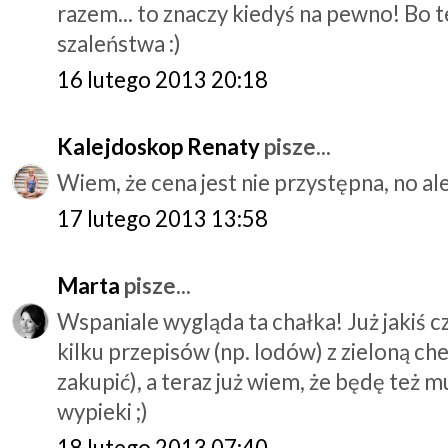
razem... to znaczy kiedyś na pewno! Bo
szaleństwa :)
16 lutego 2013 20:18
Kalejdoskop Renaty
pisze...
Wiem, że cena jest nie przystępna, no ale
17 lutego 2013 13:58
Marta
pisze...
Wspaniale wygląda ta chałka! Już jakiś 
kilku przepisów (np. lodów) z zieloną ch
zakupić), a teraz już wiem, że będę też m
wypieki ;)
18 lutego 2013 07:40