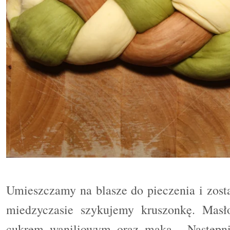
Umieszczamy na blasze do pieczenia i zost
miedzyczasie szykujemy kruszonkę. Masł
cukrem waniliowym oraz mąką . Następni