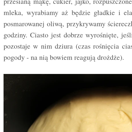
przesianą mąkę, cukier, jajko, rozpuszczone
mleka, wyrabiamy aż będzie gładkie i ela
posmarowanej oliwą, przykrywamy ściereczk
godziny. Ciasto jest dobrze wyrośnięte, jeś
pozostaje w nim dziura (czas rośnięcia ci
pogody - na nią bowiem reagują drożdże).