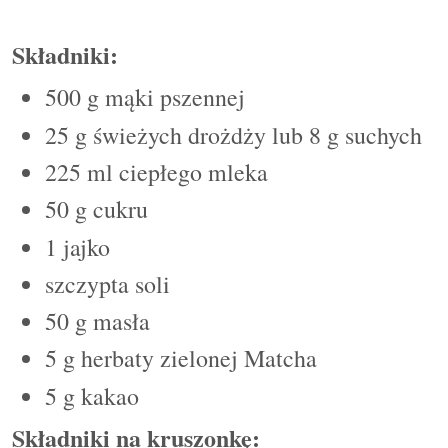
Składniki:
500 g mąki pszennej
25 g świeżych drożdży lub 8 g suchych
225 ml ciepłego mleka
50 g cukru
1 jajko
szczypta soli
50 g masła
5 g herbaty zielonej Matcha
5 g k
akao
Składniki na kruszonkę: