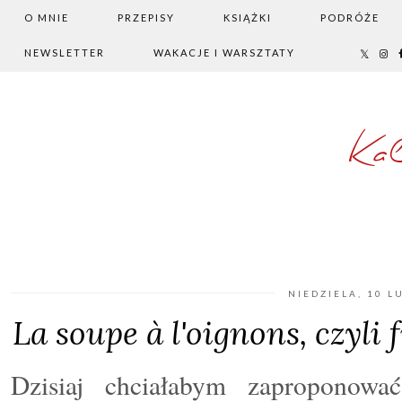
O MNIE
PRZEPISY
KSIĄŻKI
PODRÓŻE
NEWSLETTER
WAKACJE I WARSZTATY
Ka
NIEDZIELA, 10 L
La soupe à l'oignons, czyl
Dzisiaj chciałabym zaproponowa