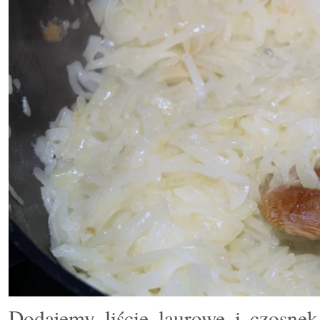
Dodajemy li
ś
cie laurowe i
czosnek