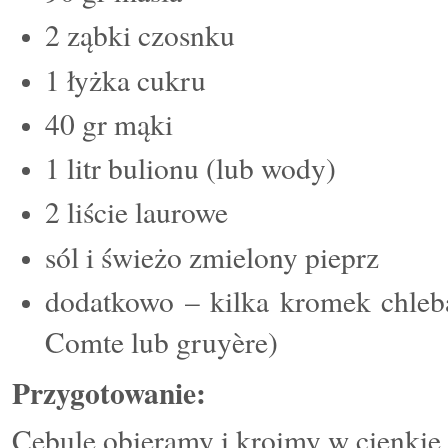
2 ząbki czosnku
1 łyżka cukru
40 gr mąki
1 litr bulionu (lub wody)
2 liście laurowe
sól i świeżo zmielony pieprz
dodatkowo – kilka kromek chleba 
Comte lub gruyère)
Przygotowanie:
Cebulę obieramy i kroimy w cienkie 