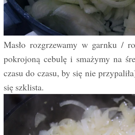
Mas
ł
o rozgrzewamy w garnku / ro
pokrojoną cebulę i
smażymy na śre
czasu do czasu, by się nie przypalił
się szklista.