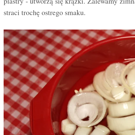
plastry - utworzą się krążki.
Z
alewamy zimn
straci trochę ostrego smaku.