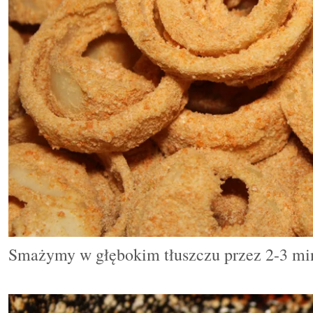
Smażymy w g
ł
ę
bokim tłuszczu
przez 2-3 min