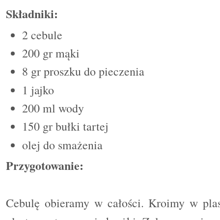
Składniki:
2 cebule
200 gr m
ą
ki
8 gr proszku do pieczenia
1 jajko
200 ml wody
150 gr bu
ł
ki tartej
olej do smażenia
Przygotowanie:
Cebulę obieramy w całości
.
Kroimy w plas