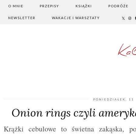
O MNIE
PRZEPISY
KSIĄŻKI
PODRÓŻE
NEWSLETTER
WAKACJE I WARSZTATY
Ka
PONIEDZIAŁEK, 11
Onion rings czyli ameryk
Krążki cebulowe to świetna zakąska
, p