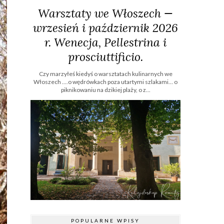
Warsztaty we Włoszech —
wrzesień i październik 2026
r. Wenecja, Pellestrina i
prosciuttificio.
Czy marzyłeś kiedyś o warsztatach kulinarnych we
Włoszech ....o wędrówkach poza utartymi szlakami… o
piknikowaniu na dzikiej plaży, o z...
POPULARNE WPISY