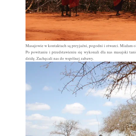
Masajowie w kontaktach są przyjaźni, pogodni i otwarci. Miałam ok
Po powitaniu i przedstawieniu się wykonali dla nas masajski tan
dzidę. Zachęcali nas do wspólnej zabawy.