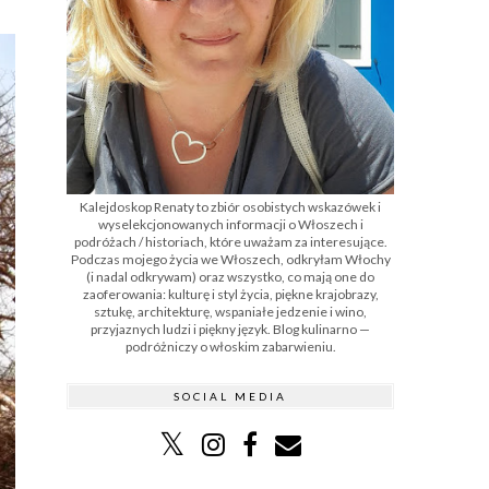
Kalejdoskop Renaty to zbiór osobistych wskazówek i
wyselekcjonowanych informacji o Włoszech i
podróżach / historiach, które uważam za interesujące.
Podczas mojego życia we Włoszech, odkryłam Włochy
(i nadal odkrywam) oraz wszystko, co mają one do
zaoferowania: kulturę i styl życia, piękne krajobrazy,
sztukę, architekturę, wspaniałe jedzenie i wino,
przyjaznych ludzi i piękny język. Blog kulinarno —
podróżniczy o włoskim zabarwieniu.
SOCIAL MEDIA