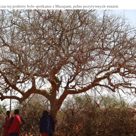
zas tej podróży było spotkanie z Masajami, pełne pozytywnych wrażeń.