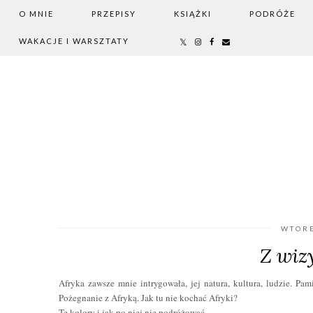
O MNIE
PRZEPISY
KSIĄŻKI
PODRÓŻE
WAKACJE I WARSZTATY
WTORE
Z wiz
Afryka zawsze mnie intrygowała, jej natura, kultura, ludzie. Pa
Pożegnanie z Afryką. Jak tu nie kochać Afryki?
Te kolory i jak po niej nie podróżować.