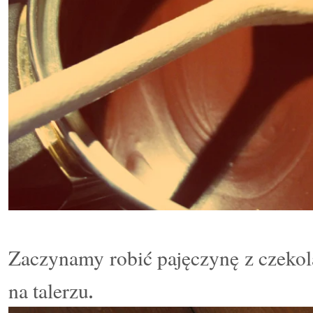
Zaczynamy robi
ć
pajęczyn
ę
z czekol
na talerzu
.