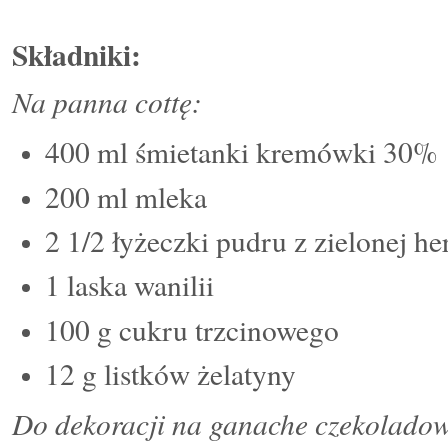
Składniki:
Na panna cottę:
400 ml śmietanki kremówki 30%
200 ml mleka
2 1/2 łyżeczki pudru z zielonej h
1 laska wanilii
100 g cukru trzcinowego
12 g listków żelatyny
Do dekoracji na ganache czekoladowe