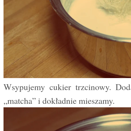
Wsypujemy cukier trzcinowy.
D
od
„matcha” i dokładnie mieszamy.