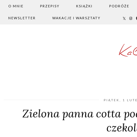
O MNIE
PRZEPISY
KSIĄŻKI
PODRÓŻE
NEWSLETTER
WAKACJE I WARSZTATY
Ka
PIĄTEK, 1 LUT
Zielona panna cotta po
czeko