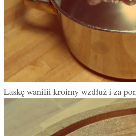
Laskę wanilii kroimy wzdłuż i za p