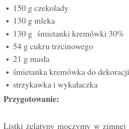
150 g czekolady
130 g
mleka
130 g
śmietanki kremówki 30%
54 g cukru trzcinowego
21 g mas
ł
a
śmietank
a
kremówka
do dekoracji
strzykawka i
wykałaczka
Przygotowanie:
Listki żelatyny moczymy w zimnej 