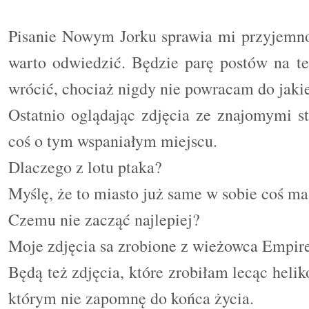
Pisanie Nowym Jorku sprawia mi przyjemno
warto odwiedzić.
Będzie parę postów na te
wrócić, chociaż nigdy nie powracam do jaki
O
statnio
oglądając zdjęcia ze znajomymi s
coś o tym wspaniałym miejscu.
Dlaczego z lotu ptaka?
My
ś
l
ę
,
że
to miasto ju
ż
same w sobie co
ś
ma,
Czemu nie zacz
ą
ć
najlepiej?
Moje zdjęcia sa zrobione z
wieżow
ca
Empire
Będą też zdjęcia, które zrobiłam lecąc heli
którym nie zapomnę do końca życia.