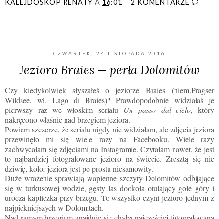
KALEJDOSKOP RENATY
A
16:01
2 KOMENTARZE
UDOSTĘPNIJ
CZWARTEK, 24 LISTOPADA 2016
Jezioro Braies — perła Dolomitów
Czy kiedykolwiek słyszałeś o jeziorze Braies (niem.Pragser
Wildsee, wł. Lago di Braies)? Prawdopodobnie widziałaś je
pierwszy raz we włoskim serialu
Un passo dal cielo
, który
nakręcono właśnie nad brzegiem jeziora.
Powiem szczerze, że serialu nigdy nie widziałam, ale zdjęcia jeziora
przewinęło mi się wiele razy na Facebooku. Wiele razy
zachwycałam się zdjęciami na Instagramie. Czytałam nawet, że jest
to najbardziej fotografowane jezioro na świecie. Zresztą się nie
dziwię, kolor jeziora jest po prostu niesamowity.
Duże wrażenie sprawiają wapienne szczyty Dolomitów
odbijające
się w turkusowej wodzie
, gęsty las dookoła otulający gołe góry i
urocza kapliczka przy brzegu. To wszystko czyni jezioro jednym z
najpiękniejszych w Dolomitach.
Nad samym brzegiem znajduje się chyba najczęściej fotografowana