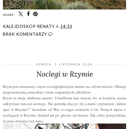
SHARE:
KALEJDOSKOP RENATY
A
14:33
BRAK KOMENTARZY
UDOSTĘPNIJ
SOBOTA, 5 LISTOPADA 2016
Noclegi w Rzymie
Rzym jest uznawany często za najpiękniejsze miasto na całym świecie. Oferuje
niepowtarzalną atmosferę i wiele wspaniałych zabytków.
Rzym to moje ulubione miasto. Uwielbiam tam wracać, bo za każdym razem
odkrywam tam coś nowego. Nie potrafię zliczyć ile e-maili z pytaniem „Gdzie
spać w Rzymie?” dostałam od Was w ciągu ostatnich 4 lat. Pomysł wpisu o
noclegach w Rzymie chodził mi po głowie od dawna. Tak sobie pomyślałam,
że pora stworzyć ten wpis.