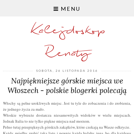
MENU
Kalejdoskop
Renaty
SOBOTA, 26 LISTOPADA 2016
Najpiękniejsze górskie miejsca we
Włoszech - polskie blogerki polecają
Włochy są pełne urokliwych miejsc. Jest tu tyle do zobaczenia i do zrobienia,
że jednego życia za mało.
Włoskie wybrzeże dostarcza niesamowitych widoków w wielu miejscach.
Jednak Italia to nie tylko piękne miejsca nad morzem.
Pełno tutaj przepięknych górskich zakątków, które czekają na Wasze odkrycie.
Każdy mógłby zrobić taką listę i pewnie każda byłaby inna, bo dla każdego