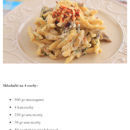
Składniki na 4 osoby:
500 gr strozzapreti
4 karczochy
250 gr sera ricotty
30 gr sera ricotty
50 gr p
ł
atk
ó
w migdałowych