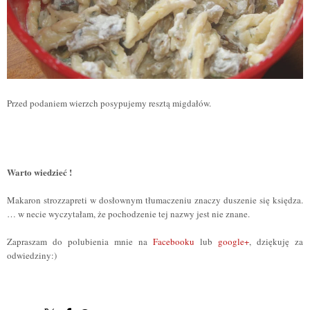
Przed podaniem wierzch posypujemy resztą
migdałów
.
Warto wiedzieć !
Makaron strozzapreti w dosłownym t
ł
umaczeniu znaczy duszenie się księdza.
… w necie wyczytałam, że pochodzenie tej nazwy jest nie znan
e
.
Zapraszam do polubienia
mnie na
Facebooku
lub
google+
, dziękuję za
odwiedziny:)