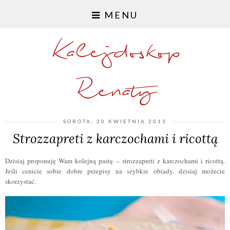
MENU
Kalejdoskop
Renaty
SOBOTA, 20 KWIETNIA 2013
Strozzapreti z karczochami i ricottą
Dzisiaj proponuję Wam kolejną pastę – strozzapreti z karczochami i ricott
ą
.
Jeśli cenicie sobie dobre przepisy na szybkie obiady, dzisiaj możecie
skorzystać.