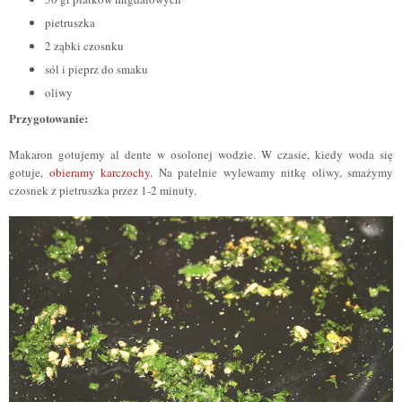
pietruszka
2
z
ąbki czosnku
sól i pieprz do smaku
oliwy
Przygotowanie:
Makaron gotujemy al dente w osolonej wodzie. W czasie, kiedy woda się
gotuje,
obieramy karczochy.
Na patelnie wylewamy nitkę oliwy, smażymy
czosnek z pietruszka przez 1-2 minuty.