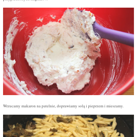
Wrzucamy makaron na patelnie,
doprawiamy solą i pieprzem
i mieszamy.