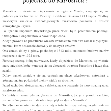
pojechać do Marostica ?
Marostica to niewielka miejscowość w regionie Veneto, znajduje się na
północnym wschodzie od Vicenzy, niedaleko Bassano Del Grappa. Według
niektórych znalezisk archeologicznych miasteczko pochodzi z czasów
starożytnego Rzymu.
Po upadku Imperium Rzymskiego przez wieki było przedmiotem podboju
Ostrogotów, Longobardów, a nawet Napoleona.
Z tego powodu na przestrzeni wieków zbudowano tam dwa zamki z pięknymi
murami, które doskonale dotrwały do naszych czasów.
Oba zamki, dolny i górny, pochodzą z 1312 roku, natomiast budowa murów
rozpoczęła się w 1372 roku.
Pierwszą rzeczą, którą zauważysz, kiedy dojedziesz do Marostica, są właśnie
mury miejskie, które wznoszą się na zboczach wzgórza Pausolino i łączą dwa
zamki.
Dolny zamek znajduje się na centralnym placu arkadowym, natomiast z
górnego można podziwiać piękny widok na równinę.
Przed zachodem słońca patrząc z daleka, ma się wrażenie, że mury spadną zaraz
na główny plac.
Za każdym razem, gdy przybywam do Marostica, jadąc z przodu zamków,
patrzę zafascynowana.... ale nie z tego piękna słynie Marostica!
To północne miasteczko słynie na całym świecie z oryginalnego wydarzenia —
la partita a scacchi a personaggi viventi
, czyli gra w szachy żywymi