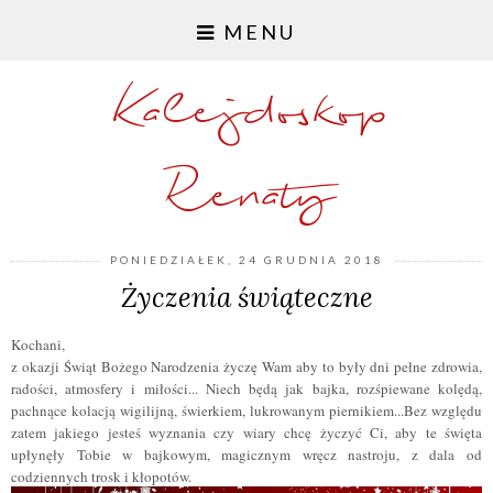
MENU
Kalejdoskop
Renaty
PONIEDZIAŁEK, 24 GRUDNIA 2018
Życzenia świąteczne
Kochani,
z okazji Świąt Bożego Narodzenia życzę Wam aby to były dni pełne zdrowia,
radości, atmosfery i miłości... Niech będą jak bajka, rozśpiewane kolędą,
pachnące kolacją wigilijną, świerkiem, lukrowanym piernikiem...
Bez względu
zatem jakiego jesteś wyznania czy wiary chcę życzyć Ci, aby te święta
upłynęły Tobie w bajkowym, magicznym wręcz nastroju, z dala od
codziennych trosk i kłopotów.