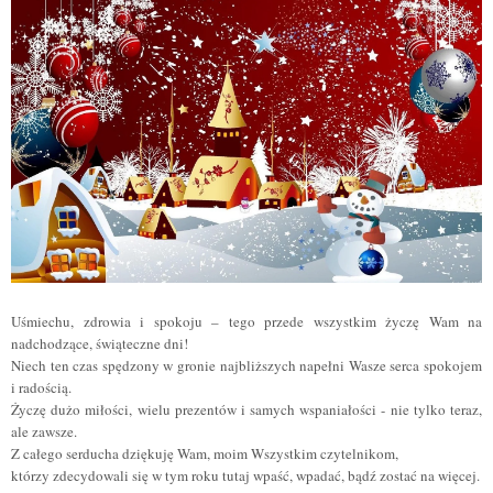
Uśmiechu, zdrowia i spokoju – tego przede wszystkim życzę Wam na
nadchodzące, świąteczne dni!
Niech ten czas spędzony w gronie najbliższych napełni Wasze serca spokojem
i radością.
Życzę dużo miłości, wielu prezentów i samych wspaniałości - nie tylko teraz,
ale zawsze.
Z całego serducha dziękuję Wam, moim Wszystkim czytelnikom,
którzy zdecydowali się w tym roku tutaj wpaść, wpadać, bądź zostać na więcej.