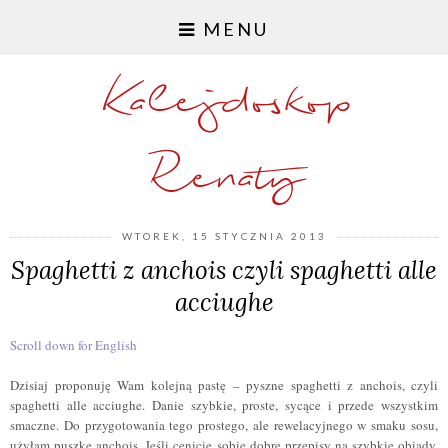
MENU
Kalejdoskop
Renaty
WTOREK, 15 STYCZNIA 2013
Spaghetti z anchois czyli spaghetti alle
acciughe
Scroll down for English
Dzisiaj proponuję Wam kolejną pastę – pyszne spaghetti z anchois, czyli
spaghetti alle acciughe. Danie szybkie, proste, sycące i przede wszystkim
smaczne. Do przygotowania tego prostego, ale rewelacyjnego w smaku sosu,
użyłam puszkę anchois. Jeśli cenicie sobie dobre przepisy na szybkie obiady,