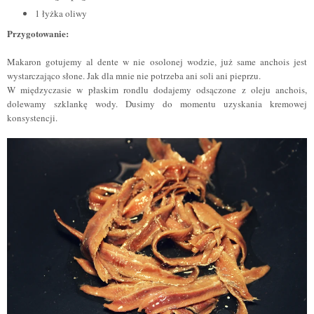
1 łyżka oliwy
Przygotowanie:
Makaron gotujemy al dente w nie osolonej wodzie, już same anchois jest
wystarczająco słone. Jak dla mnie nie potrzeba ani soli ani pieprzu.
W międzyczasie w płaskim rondlu dodajemy odsączone z oleju anchois,
dolewamy szklankę wody. Dusimy do momentu uzyskania kremowej
konsystencji.