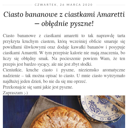
CZWARTEK, 26 MARCA 2020
Ciasto bananowe z ciastkami Amaretti
— obłędnie pyszne!
Ciasto bananowe z ciastkami amaretti to tak naprawdę tarta
przykryta kruchym ciastem, którą wcześniej obficie smaruje się
powidłami śliwkowymi oraz dodaje kawałki bananów i posypuje
ciastkami Amaretti. W tym przepisie kalorie nie mają znaczenia, bo
liczy się obłędny smak. Na pocieszenie powiem Wam, że ten
przepis jest bardzo sycący, ale nie jest zbyt słodki.
Cieniutkie, kruche ciasto i pyszne, nieziemsko aromatyczne
nadzienie – tak można opisać to ciasto. U mnie ciasto wytrzymało
najdłużej jeden dzień, bo nie da się mu oprzeć.
Przekonajcie się sami jakie jest pyszne.
Zapraszam ;-)