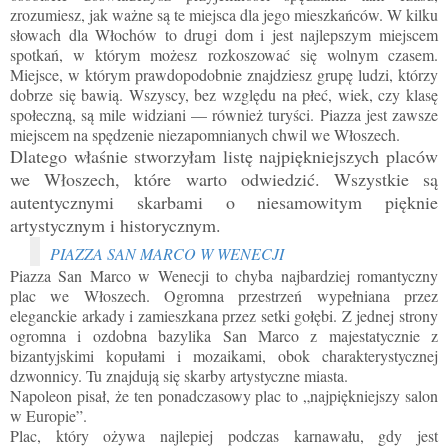
zrozumiesz, jak ważne są te miejsca dla jego mieszkańców. W kilku
słowach dla Włochów to drugi dom i jest najlepszym miejscem
spotkań, w którym możesz rozkoszować się wolnym czasem.
Miejsce, w którym prawdopodobnie znajdziesz grupę ludzi, którzy
dobrze się bawią. Wszyscy, bez względu na płeć, wiek, czy klasę
społeczną, są mile widziani — również turyści. Piazza jest zawsze
miejscem na spędzenie niezapomnianych chwil we Włoszech.
Dlatego właśnie stworzyłam listę najpiękniejszych placów
we Włoszech, które warto odwiedzić. Wszystkie są
autentycznymi skarbami o niesamowitym pięknie
artystycznym i historycznym.
PIAZZA SAN MARCO W WENECJI
Piazza San Marco w Wenecji to chyba najbardziej romantyczny
plac we Włoszech. Ogromna przestrzeń wypełniana przez
eleganckie arkady i zamieszkana przez setki gołębi. Z jednej strony
ogromna i ozdobna bazylika San Marco z majestatycznie z
bizantyjskimi kopułami i mozaikami, obok charakterystycznej
dzwonnicy. Tu znajdują się skarby artystyczne miasta.
Napoleon pisał, że ten ponadczasowy plac to „najpiękniejszy salon
w Europie”.
Plac, który ożywa najlepiej podczas karnawału, gdy jest