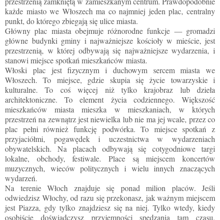
przestrzenią zamkniętą w zamieszkanym centrum. Prawdopodobnie
każde miasto we Włoszech ma co najmniej jeden plac, centralny
punkt, do którego zbiegają się ulice miasta.
Główny plac miasta obejmuje różnorodne funkcje — gromadzi
główne budynki gminy i najważniejsze kościoły w mieście, jest
przestrzenią, w której odbywają się najważniejsze wydarzenia, i
stanowi miejsce spotkań mieszkańców miasta.
Włoski plac jest fizycznym i duchowym sercem miasta we
Włoszech. To miejsce, gdzie skupia się życie towarzyskie i
kulturalne. To coś więcej niż tylko krajobraz lub dzieła
architektoniczne. To element życia codziennego. Większość
mieszkańców miasta mieszka w mieszkaniach, w których
przestrzeń na zewnątrz jest niewielka lub nie ma jej wcale, przez co
plac pełni również funkcję podwórka. To miejsce spotkań z
przyjaciółmi, pogawędek i uczestnictwa w wydarzeniach
obywatelskich. Na placach odbywają się cotygodniowe targi
lokalne, obchody, festiwale. Place są miejscem koncertów
muzycznych, wieców politycznych i wielu innych znaczących
wydarzeń.
Na terenie Włoch znajduje się ponad milion placów. Jeśli
odwiedzisz Włochy, od razu się przekonasz, jak ważnym miejscem
jest Piazza, gdy tylko znajdziesz się na niej. Tylko wtedy, kiedy
osobiście doświadczysz przyjemności spędzania tam czasu,