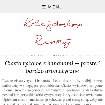
MENU
Kalejdoskop
Renaty
WTOREK, 31 MARCA 2020
Ciasto ryżowe z bananami — proste i
bardzo aromatyczne
Pyszne ciasto z ryżu i bananów. Lekki deser, który podbije nawet
najbardziej wymagające podniebienia. Ciasto wyjątkowo wilgotne
(niemal mokre), mięciutkie, aromatyczne, pachnące, z delikatnym
posmakiem goryczki skórki cytrynowej, który osobiście uwielbiam.
Upiekłam ciasto i musiałam je schować przed samą sobą, żeby nie
zjeść całego. Jest tak smaczne. W sam raz do porannej kawy.