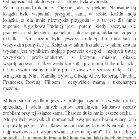
Od napisać jednak do wydać — droga była wyboista.
Za mną ponad rok pracy. Ciężkiej, ale też pięknej. Napisanie tej
książki było wspaniałą przygodą samą w sobie. Każda moja
książka to dla mnie niezwykła przygoda – a ta jest dla mnie
zupełnie wyjątkowa.Trudniej jest, potem kiedy zaczyna się
pracować nad tekstem, makietami, ilustracjami, układem zdjęć i
okładką. Tym razem było jeszcze trudniej, bo musiałam o
wszystkim pomyśleć ja. Książka w takim kształcie, w jakim została
wydana jest wynikiem mojego poczucia estetyki i mądrych uwag
wszystkich profesjonalistów, z którymi miałam okazję
współpracować, a także wielu konsultacji z moim klubem książki,
tak nazywam osoby, o które proszę zawsze o szczerą radę – Olą,
Anią, Anitą, Niną, Kamilą, Sylwią, Giadą, Alice, Robertą, Claudią,
Francescą Roveną, Filipem i oczywiście mamą i ukochanym
mężem.
Milion stresu zjadłam jeszcze próbując ogarnąć kwestie druku,
sprzedaży i wielu innych spraw formalnych. Mnóstwo rzeczy
zrobiłam przy tej książce sama. I bardzo dużo mnie jeszcze czeka.
Ale po tych wszystkich momentach zwątpienia i braku wiary, ona
naprawdę już jest. W całkowicie namacalnej formie. Nieidealna, ale
najprawdziwsza i wypracowana „moimi rękami”. I cała ta droga
sprawiła, że naprawdę jestem już inną osobą, jakkolwiek śmiesznie