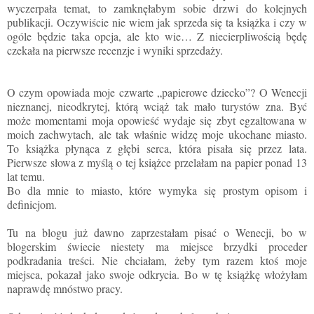
wyczerpała temat, to zamknęłabym sobie drzwi do kolejnych
publikacji. Oczywiście nie wiem jak sprzeda się ta książka i czy w
ogóle będzie taka opcja, ale kto wie… Z niecierpliwością będę
czekała na pierwsze recenzje i wyniki sprzedaży.
O czym opowiada moje czwarte „papierowe dziecko”? O Wenecji
nieznanej, nieodkrytej, którą wciąż tak mało turystów zna. Być
może momentami moja opowieść wydaje się zbyt egzaltowana w
moich zachwytach, ale tak właśnie widzę moje ukochane miasto.
To książka płynąca z głębi serca, która pisała się przez lata.
Pierwsze słowa z myślą o tej książce przelałam na papier ponad 13
lat temu.
Bo dla mnie to miasto, które wymyka się prostym opisom i
definicjom.
Tu na blogu już dawno zaprzestałam pisać o Wenecji, bo w
blogerskim świecie niestety ma miejsce brzydki proceder
podkradania treści. Nie chciałam, żeby tym razem ktoś moje
miejsca, pokazał jako swoje odkrycia. Bo w tę książkę włożyłam
naprawdę mnóstwo pracy.