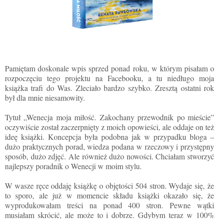
Pamiętam doskonale wpis sprzed ponad roku, w którym pisałam o
rozpoczęciu tego projektu na Facebooku, a tu niedługo moja
książka trafi do Was. Zleciało bardzo szybko. Zresztą ostatni rok
był dla mnie niesamowity.
Tytuł „Wenecja moja miłość. Zakochany przewodnik po mieście”
oczywiście został zaczerpnięty z moich opowieści, ale oddaje on też
ideę książki. Koncepcja była podobna jak w przypadku bloga –
dużo praktycznych porad, wiedza podana w rzeczowy i przystępny
sposób, dużo zdjęć. Ale również dużo nowości. Chciałam stworzyć
najlepszy poradnik o Wenecji w moim stylu.
W wasze ręce oddaję książkę o objętości 504 stron. Wydaje się, że
to sporo, ale już w momencie składu książki okazało się, że
wyprodukowałam treści na ponad 400 stron. Pewne wątki
musiałam skrócić, ale może to i dobrze. Gdybym teraz w 100%