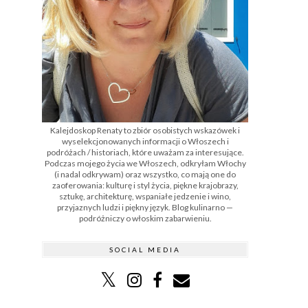
Kalejdoskop Renaty to zbiór osobistych wskazówek i
wyselekcjonowanych informacji o Włoszech i
podróżach / historiach, które uważam za interesujące.
Podczas mojego życia we Włoszech, odkryłam Włochy
(i nadal odkrywam) oraz wszystko, co mają one do
zaoferowania: kulturę i styl życia, piękne krajobrazy,
sztukę, architekturę, wspaniałe jedzenie i wino,
przyjaznych ludzi i piękny język. Blog kulinarno —
podróżniczy o włoskim zabarwieniu.
SOCIAL MEDIA