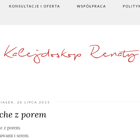
KONSULTACJE I OFERTA
WSPÓŁPRACA
POLITY
Kalejdoskop Renaty
IAŁEK, 20 LIPCA 2015
che z porem
he z porem.
awami i serem.