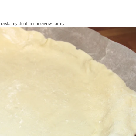
ociskamy do dna i brzegów formy.