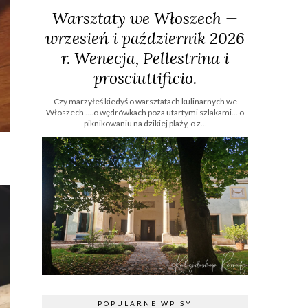
Warsztaty we Włoszech —
wrzesień i październik 2026
r. Wenecja, Pellestrina i
prosciuttificio.
Czy marzyłeś kiedyś o warsztatach kulinarnych we
Włoszech ....o wędrówkach poza utartymi szlakami… o
piknikowaniu na dzikiej plaży, o z...
POPULARNE WPISY