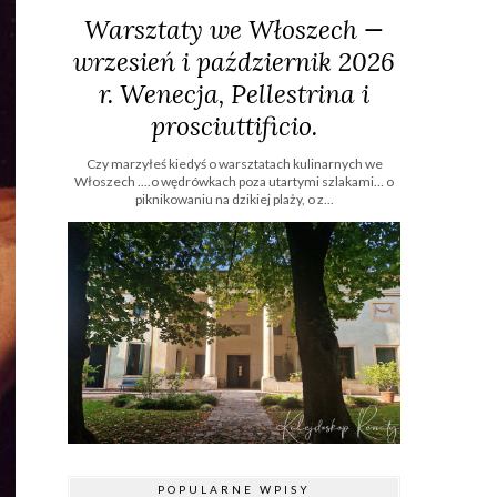
Warsztaty we Włoszech —
wrzesień i październik 2026
r. Wenecja, Pellestrina i
prosciuttificio.
Czy marzyłeś kiedyś o warsztatach kulinarnych we
Włoszech ....o wędrówkach poza utartymi szlakami… o
piknikowaniu na dzikiej plaży, o z...
POPULARNE WPISY