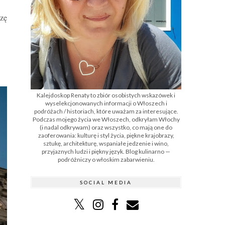
szę
Kalejdoskop Renaty to zbiór osobistych wskazówek i
wyselekcjonowanych informacji o Włoszech i
podróżach / historiach, które uważam za interesujące.
Podczas mojego życia we Włoszech, odkryłam Włochy
(i nadal odkrywam) oraz wszystko, co mają one do
zaoferowania: kulturę i styl życia, piękne krajobrazy,
sztukę, architekturę, wspaniałe jedzenie i wino,
przyjaznych ludzi i piękny język. Blog kulinarno —
podróżniczy o włoskim zabarwieniu.
SOCIAL MEDIA