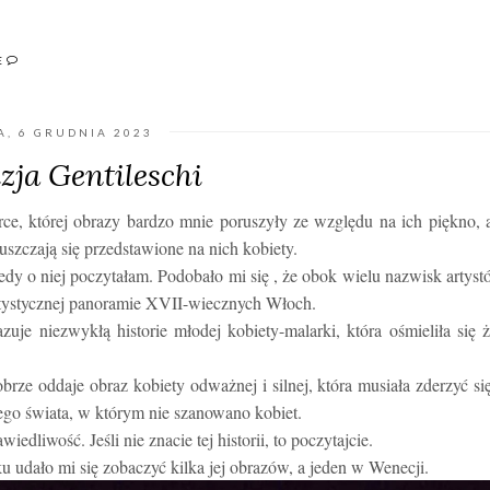
E
A, 6 GRUDNIA 2023
zja Gentileschi
rce, której obrazy bardzo mnie poruszyły ze względu na ich piękno, 
puszczają się przedstawione na nich kobiety.
kiedy o niej poczytałam. Podobało mi się , że obok wielu nazwisk artys
artystycznej panoramie XVII-wiecznych Włoch.
uje niezwykłą historie młodej kobiety-malarki, która ośmieliła się 
ze oddaje obraz kobiety odważnej i silnej, która musiała zderzyć si
ego świata, w którym nie szanowano kobiet.
edliwość. Jeśli nie znacie tej historii, to poczytajcie.
ku udało mi się zobaczyć kilka jej obrazów, a jeden w Wenecji.