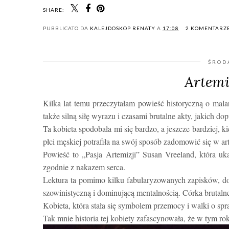
SHARE:
PUBBLICATO DA
KALEJDOSKOP RENATY
A
17:08
2 KOMENTARZ
ŚROD
Artemi
Kilka lat temu przeczytałam powieść historyczną o mala
także silną siłę wyrazu i czasami brutalne akty, jakich do
Ta kobieta spodobała mi się bardzo, a jeszcze bardziej, 
płci męskiej potrafiła na swój sposób zadomowić się w 
Powieść to „Pasja Artemizji” Susan Vreeland, która ukaz
zgodnie z nakazem serca.
Lektura ta pomimo kilku fabularyzowanych zapisków, dobr
szowinistyczną i dominującą mentalnością. Córka brutaln
Kobieta, która stała się symbolem przemocy i walki o sprawi
Tak mnie historia tej kobiety zafascynowała, że w tym ro