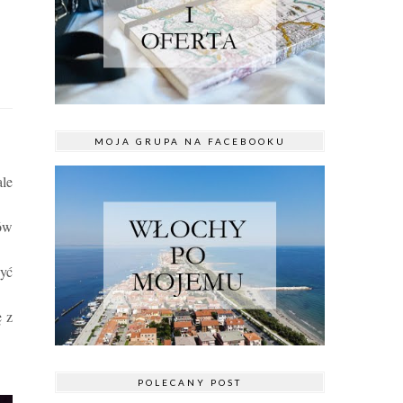
MOJA GRUPA NA FACEBOOKU
ale
tów
żyć
ę z
POLECANY POST