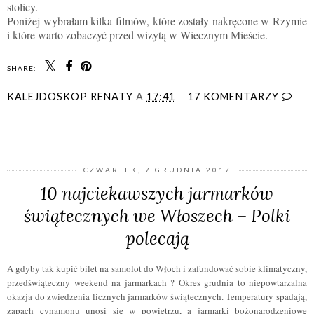
stolicy.
Poniżej wybrałam kilka filmów, które zostały nakręcone w Rzymie
i które warto zobaczyć przed wizytą w Wiecznym Mieście.
SHARE:
KALEJDOSKOP RENATY
A
17:41
17 KOMENTARZY
UDOSTĘPNIJ
CZWARTEK, 7 GRUDNIA 2017
10 najciekawszych jarmarków
świątecznych we Włoszech – Polki
polecają
A gdyby tak kupić bilet na samolot do Włoch i zafundować sobie klimatyczny,
przedświąteczny weekend na jarmarkach ? Okres grudnia to niepowtarzalna
okazja do zwiedzenia licznych jarmarków świątecznych. Temperatury spadają,
zapach cynamonu unosi się w powietrzu, a jarmarki bożonarodzeniowe