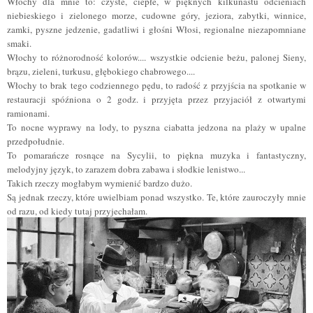
Włochy dla mnie to: czyste, ciepłe, w pięknych kilkunastu odcieniach
niebieskiego i zielonego morze, cudowne góry, jeziora, zabytki, winnice,
zamki, pyszne jedzenie, gadatliwi i głośni Włosi, regionalne niezapomniane
smaki.
Włochy to różnorodność kolorów.... wszystkie odcienie beżu, palonej Sieny,
brązu, zieleni, turkusu, głębokiego chabrowego....
Włochy to brak tego codziennego pędu, to radość z przyjścia na spotkanie w
restauracji spóźniona o 2 godz. i przyjęta przez przyjaciół z otwartymi
ramionami.
To nocne wyprawy na lody, to pyszna ciabatta jedzona na plaży w upalne
przedpołudnie.
To pomarańcze rosnące na Sycylii, to piękna muzyka i fantastyczny,
melodyjny język, to zarazem dobra zabawa i słodkie lenistwo...
Takich rzeczy mogłabym wymienić bardzo dużo.
Są jednak rzeczy, które uwielbiam ponad wszystko. Te, które zauroczyły mnie
od razu, od kiedy tutaj przyjechałam.