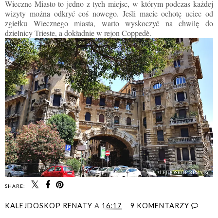
Wieczne Miasto to jedno z tych miejsc, w którym podczas każdej
wizyty można odkryć coś nowego. Jeśli macie ochotę uciec od
zgiełku Wiecznego miasta, warto wyskoczyć na chwilę do
dzielnicy Trieste, a dokładnie w rejon Coppedè.
SHARE:
KALEJDOSKOP RENATY
A
16:17
9 KOMENTARZY