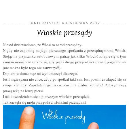
UDOSTĘPNIJ
PONIEDZIAŁEK, 6 LISTOPADA 2017
Włoskie przesądy
Nie od dziś wiadomo, że Włosi to naród przesądny.
Nigdy nie zapomnę mojego pierwszego spotkania z przesądną stroną Włoch.
Stojąc na przystanku autobusowym, patrzę jak kilku Włochów, łapie się w tym
samym momencie za krocze, gdy przez drogę przejeżdża karawan pogrzebowy
(nie można było tego nie zauważyć!).
Dopiero w domu mąż mi wytłumaczył dlaczego.
Jeśli mężczyzna nie chce, żeby go
spotkał
taki sam los, powinien złapać się za
swoje klejnoty. Zapytałam go: a co powinna zrobić kobieta? Położył moją
prawą rękę na lewej piersi.
I tak dowiedziałam się o pierwszym włoskim przesądzie.
Tak zaczęła się moja przygoda z włoskimi przesądami.