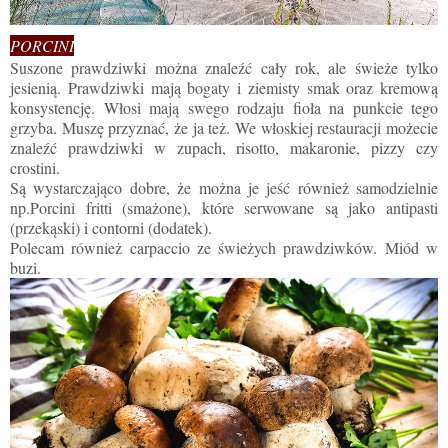
PORCINI
Suszone prawdziwki można znaleźć cały rok, ale świeże tylko
jesienią. Prawdziwki mają bogaty i ziemisty smak oraz kremową
konsystencję. Włosi mają swego rodzaju fioła na punkcie tego
grzyba. Muszę przyznać, że ja też. We włoskiej restauracji możecie
znaleźć prawdziwki w zupach, risotto, makaronie, pizzy czy
crostini.
Są wystarczająco dobre, że można je jeść również samodzielnie
np.Porcini fritti (smażone), które serwowane są jako antipasti
(przekąski) i contorni (dodatek).
Polecam również carpaccio ze świeżych prawdziwków. Miód w
buzi.