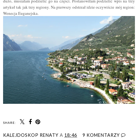
dużo, musiałam podzielić go na części. Postanowiłam podzielić wpis na trzy
artykuł tak jak trzy regiony. Na pierwszy odstrzał idzie oczywiście mój region:
Wenecja Euganejska.
SHARE:
KALEJDOSKOP RENATY
A
18:46
9 KOMENTARZY