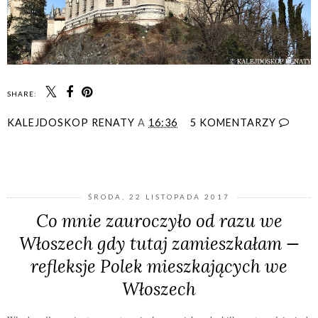
SHARE:
KALEJDOSKOP RENATY
A
16:36
5 KOMENTARZY
UDOSTĘPNIJ
ŚRODA, 22 LISTOPADA 2017
Co mnie zauroczyło od razu we
Włoszech gdy tutaj zamieszkałam —
refleksje Polek mieszkających we
Włoszech