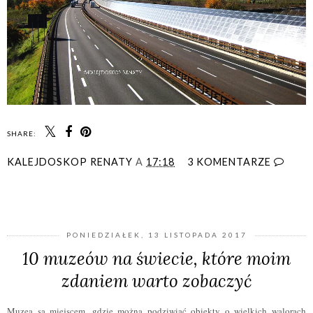
SHARE:
KALEJDOSKOP RENATY
A
17:18
3 KOMENTARZE
UDOSTĘPNIJ
PONIEDZIAŁEK, 13 LISTOPADA 2017
10 muzeów na świecie, które moim
zdaniem warto zobaczyć
Muzea są miejscem, gdzie można podziwiać obiekty o wielkich walorach