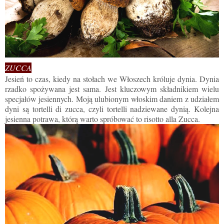
ZUCCA
Jesień to czas, kiedy na stołach we Włoszech króluje dynia. Dynia
rzadko spożywana jest sama. Jest kluczowym składnikiem wielu
specjałów jesiennych. Moją ulubionym włoskim daniem z udziałem
dyni są tortelli di zucca, czyli tortelli nadziewane dynią. Kolejna
jesienna potrawa, którą warto spróbować to risotto alla Zucca.