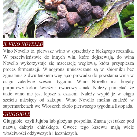
IL VINO NOVELLO
Vino Novello to, pierwsze wino w sprzedaży z bieżącego rocznika.
W przeciwieństwie do innych win, które dojrzewają, do wina
Novello wykorzystuje się macerację węglową, która przyspiesza
proces fermentacji. Winogrona umieszczane są w zbiorniku bez
zgniatania z dwutlenkiem węgla,co prowadzi do powstania wina w
ciągu zaledwie sześciu tygodni. Wino Novello ma bogaty
purpurowy kolor, świeży i owocowy smak. Należy pamiętać, że
takie wino nie jest lepsze z czasem. Należy wypić je w ciągu
sześciu miesięcy od zakupu. Wino Novello można znaleźć w
supermarketach we Włoszech około pierwszego tygodnia listopada.
GIUGGIOLE
Giuggiole, czyli Jujuba lub głożyna pospolita. Znana jest także pod
nazwą daktyla chińskiego. Owoce tego krzewu mają wiele
właściwości odżywczych i leczniczych.