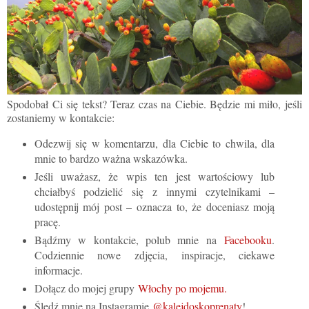
Spodobał Ci się tekst? Teraz czas na Ciebie. Będzie mi miło, jeśli
zostaniemy w kontakcie:
Odezwij się w komentarzu, dla Ciebie to chwila, dla
mnie to bardzo ważna wskazówka.
Jeśli uważasz, że wpis ten jest wartościowy lub
chciałbyś podzielić się z innymi czytelnikami –
udostępnij mój post – oznacza to, że doceniasz moją
pracę.
Bądźmy w kontakcie, polub mnie na
Facebooku
.
Codziennie nowe zdjęcia, inspiracje, ciekawe
informacje.
Dołącz do mojej grupy
Włochy po mojemu.
Śledź mnie na Instagramie
@kalejdoskoprenaty
!