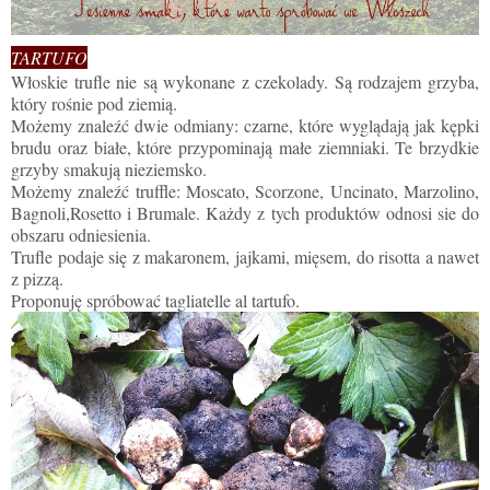
TARTUFO
Włoskie trufle nie są wykonane z czekolady. Są rodzajem grzyba,
który rośnie pod ziemią.
Możemy znaleźć dwie odmiany: czarne, które wyglądają jak kępki
brudu oraz białe, które przypominają małe ziemniaki. Te brzydkie
grzyby smakują nieziemsko.
Możemy znaleźć truffle: Moscato, Scorzone, Uncinato, Marzolino,
Bagnoli,Rosetto i Brumale. Każdy z tych produktów odnosi sie do
obszaru odniesienia.
Trufle podaje się z makaronem, jajkami, mięsem, do risotta a nawet
z pizzą.
Proponuję spróbować tagliatelle al tartufo.