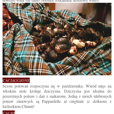
nowego wina vin santo (włoskie toskańskie deserowe wino).
CACIAGGIONE
Sezon polowań rozpoczyna się w październiku. Wśród mięs na
włoskim stole króluje dziczyzna. Dziczyzna jest idealna do
przeróżnych potraw i dań z makaronu. Jedną z moich ulubionych
potraw zimowych są Pappardelle al cinghiale (z dzikiem) z
kieliszkiem Chianti!
CACHI