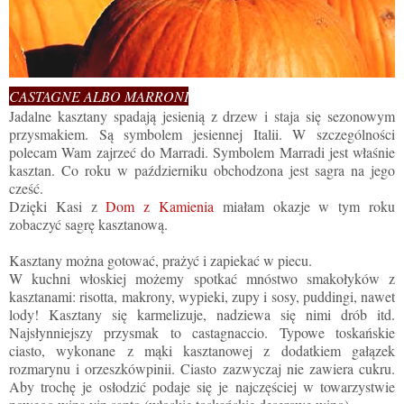
CASTAGNE ALBO MARRONI
Jadalne kasztany spadają jesienią z drzew i staja się sezonowym
przysmakiem. Są symbolem jesiennej Italii. W szczególności
polecam Wam zajrzeć do Marradi. Symbolem Marradi jest właśnie
kasztan. Co roku w październiku obchodzona jest sagra na jego
cześć.
Dzięki Kasi z
Dom z Kamienia
miałam okazje w tym roku
zobaczyć sagrę kasztanową.
Kasztany można gotować, prażyć i zapiekać w piecu.
W kuchni włoskiej możemy spotkać mnóstwo smakołyków z
kasztanami: risotta, makrony, wypieki, zupy i sosy, puddingi, nawet
lody! Kasztany się karmelizuje, nadziewa się nimi drób itd.
Najsłynniejszy przysmak to castagnaccio. Typowe toskańskie
ciasto, wykonane z mąki kasztanowej z dodatkiem gałązek
rozmarynu i orzeszkówpinii. Ciasto zazwyczaj nie zawiera cukru.
Aby trochę je osłodzić podaje się je najczęściej w towarzystwie