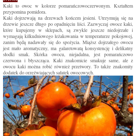
Kaki to owoc w kolorze pomarańczowoczerwonym. Kształtem
przypomina pomidora.
Kaki dojrzewają na drzewach końcem jesieni. Utrzymują się na
drzewie jeszcze długo po opadnięciu liści. Zazwyczaj owoce kaki,
które kupujemy w sklepach, są zwykle jeszcze niedojrzałe i
wymagają kilkudniowego leżakowania w temperaturze pokojowej,
zanim będą nadawały się do spożycia. Miąższ dojrzałego owocu
jest mało aromatyczny, ma galaretowatą konsystencję i delikatny
słodki smak. Skórka owocu, niejadalna, jest pomarańczowo
czerwona i błyszcząca. Kaki znakomicie smakuje same, ale z
owocu kaki można robić również przetwory. To także znakomity
dodatek do orzeźwiających sałatek owocowych.