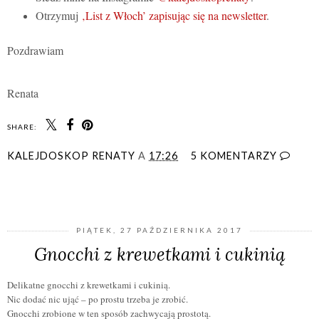
Otrzymuj
‚List z Włoch’ zapisując się na newsletter
.
Pozdrawiam
Renata
SHARE:
KALEJDOSKOP RENATY
A
17:26
5 KOMENTARZY
UDOSTĘPNIJ
PIĄTEK, 27 PAŹDZIERNIKA 2017
Gnocchi z krewetkami i cukinią
Delikatne gnocchi z krewetkami i cukinią.
Nic dodać nic ująć – po prostu trzeba je zrobić.
Gnocchi zrobione w ten sposób zachwycają prostotą.