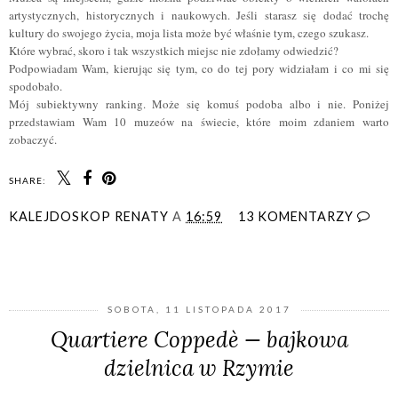
artystycznych, historycznych i naukowych. Jeśli starasz się dodać trochę
kultury do swojego życia, moja lista może być właśnie tym, czego szukasz.
Które wybrać, skoro i tak wszystkich miejsc nie zdołamy odwiedzić?
Podpowiadam Wam, kierując się tym, co do tej pory widziałam i co mi się
spodobało.
Mój subiektywny ranking. Może się komuś podoba albo i nie. Poniżej
przedstawiam Wam 10 muzeów na świecie, które moim zdaniem warto
zobaczyć.
SHARE:
KALEJDOSKOP RENATY
A
16:59
13 KOMENTARZY
UDOSTĘPNIJ
SOBOTA, 11 LISTOPADA 2017
Quartiere Coppedè — bajkowa
dzielnica w Rzymie