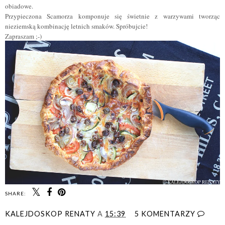
obiadowe.
Przypieczona Scamorza komponuje się świetnie z warzywami tworząc
nieziemską kombinację letnich smaków. Spróbujcie!
Zapraszam ;-)
SHARE:
KALEJDOSKOP RENATY
A
15:39
5 KOMENTARZY