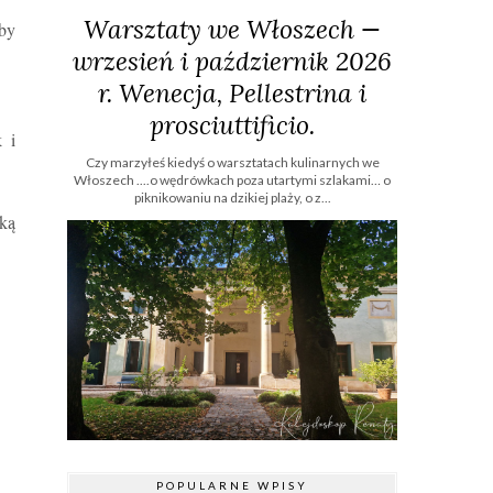
Warsztaty we Włoszech —
 by
wrzesień i październik 2026
r. Wenecja, Pellestrina i
prosciuttificio.
 i
Czy marzyłeś kiedyś o warsztatach kulinarnych we
Włoszech ....o wędrówkach poza utartymi szlakami… o
piknikowaniu na dzikiej plaży, o z...
ką
POPULARNE WPISY