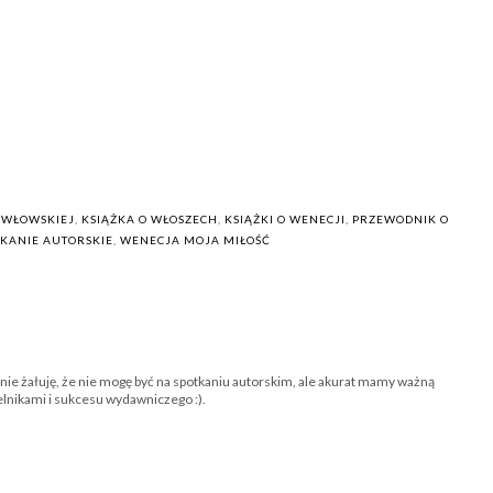
AWŁOWSKIEJ
,
KSIĄŻKA O WŁOSZECH
,
KSIĄŻKI O WENECJI
,
PRZEWODNIK O
TKANIE AUTORSKIE
,
WENECJA MOJA MIŁOŚĆ
ie żałuję, że nie mogę być na spotkaniu autorskim, ale akurat mamy ważną
elnikami i sukcesu wydawniczego :).