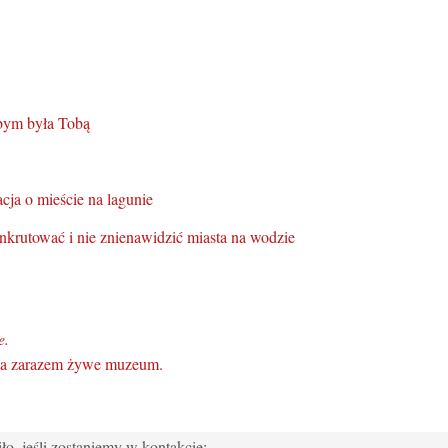
ybym była Tobą
ja o mieście na lagunie
nkrutować i nie znienawidzić miasta na wodzie
e.
t, a zarazem żywe muzeum.
iło, jeśli zostaniemy w kontakcie: