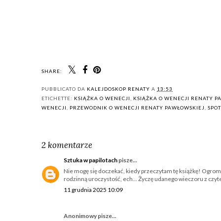
SHARE:
PUBBLICATO DA
KALEJDOSKOP RENATY
A
13:53
ETICHETTE:
KSIĄŻKA O WENECJI
,
KSIĄŻKA O WENECJI RENATY P
WENECJI
,
PRZEWODNIK O WENECJI RENATY PAWŁOWSKIEJ
,
SPO
2 komentarze
Sztuka w papilotach
pisze...
Nie mogę się doczekać, kiedy przeczytam tę książkę! Ogromn
rodzinną uroczystość, ech... Życzę udanego wieczoru z czyt
11 grudnia 2025 10:09
Anonimowy pisze...