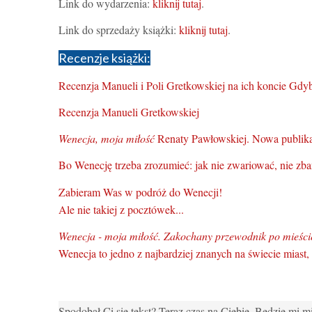
Link do wydarzenia:
kliknij tutaj
.
Link do sprzedaży książki:
kliknij tutaj
.
Recenzje książki:
Recenzja Manueli i Poli Gretkowskiej na ich koncie Gd
Recenzja Manueli Gretkowskiej
Wenecja, moja miłość
Renaty Pawłowskiej. Nowa publikac
Bo Wenecję trzeba zrozumieć: jak nie zwariować, nie zba
Zabieram Was w podróż do Wenecji!
Ale nie takiej z pocztówek...
Wenecja - moja miłość. Zakochany przewodnik po mieści
Wenecja to jedno z najbardziej znanych na świecie mias
Spodobał Ci się tekst? Teraz czas na Ciebie. Będzie mi m