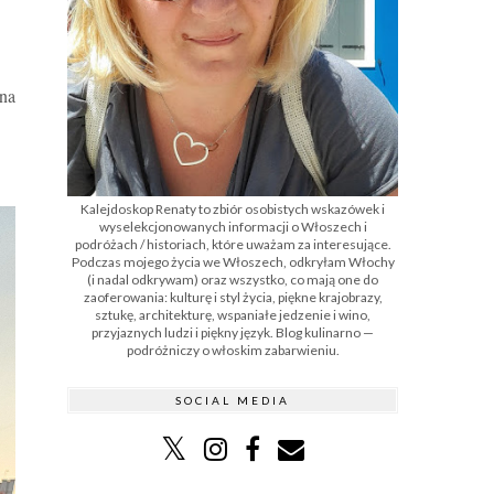
lna
Kalejdoskop Renaty to zbiór osobistych wskazówek i
wyselekcjonowanych informacji o Włoszech i
podróżach / historiach, które uważam za interesujące.
Podczas mojego życia we Włoszech, odkryłam Włochy
(i nadal odkrywam) oraz wszystko, co mają one do
zaoferowania: kulturę i styl życia, piękne krajobrazy,
sztukę, architekturę, wspaniałe jedzenie i wino,
przyjaznych ludzi i piękny język. Blog kulinarno —
podróżniczy o włoskim zabarwieniu.
SOCIAL MEDIA