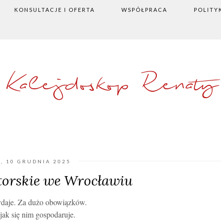
KONSULTACJE I OFERTA
WSPÓŁPRACA
POLITY
Kalejdoskop Renaty
, 10 GRUDNIA 2025
torskie we Wrocławiu
ydaje. Za dużo obowiązków.
 jak się nim gospodaruje.