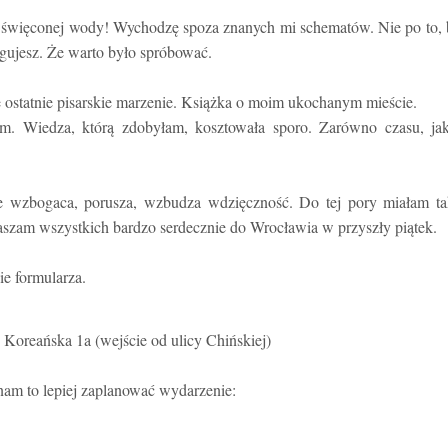
beł święconej wody! Wychodzę spoza znanych mi schematów. Nie po to,
ugujesz. Że warto było spróbować.
 ostatnie pisarskie marzenie. Książka o moim ukochanym mieście.
m. Wiedza, którą zdobyłam, kosztowała sporo. Zarówno czasu, jak
e wzbogaca, porusza, wzbudza wdzięczność. Do tej pory miałam ta
raszam wszystkich bardzo serdecznie do Wrocławia w przyszły piątek.
ie formularza.
oreańska 1a (wejście od ulicy Chińskiej)
am to lepiej zaplanować wydarzenie: