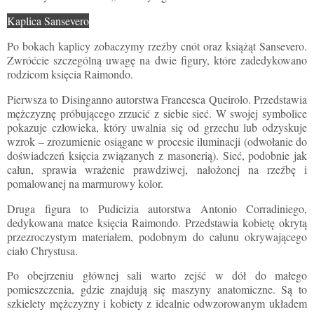
Kaplica Sansevero
Po bokach kaplicy zobaczymy rzeźby cnót oraz książąt Sansevero.
Zwróćcie szczególną uwagę na dwie figury, które zadedykowano
rodzicom księcia Raimondo.
Pierwsza to Disinganno autorstwa Francesca Queirolo. Przedstawia
mężczyznę próbującego zrzucić z siebie sieć. W swojej symbolice
pokazuje człowieka, który uwalnia się od grzechu lub odzyskuje
wzrok – zrozumienie osiągane w procesie iluminacji (odwołanie do
doświadczeń księcia związanych z masonerią). Sieć, podobnie jak
całun, sprawia wrażenie prawdziwej, nałożonej na rzeźbę i
pomalowanej na marmurowy kolor.
Druga figura to Pudicizia autorstwa Antonio Corradiniego,
dedykowana matce księcia Raimondo. Przedstawia kobietę okrytą
przezroczystym materiałem, podobnym do całunu okrywającego
ciało Chrystusa.
Po obejrzeniu głównej sali warto zejść w dół do małego
pomieszczenia, gdzie znajdują się maszyny anatomiczne. Są to
szkielety mężczyzny i kobiety z idealnie odwzorowanym układem