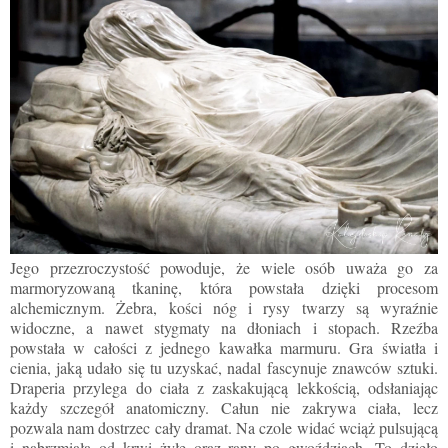
Jego przezroczystość powoduje, że wiele osób uważa go za
marmoryzowaną tkaninę, która powstała dzięki procesom
alchemicznym. Żebra, kości nóg i rysy twarzy są wyraźnie
widoczne, a nawet stygmaty na dłoniach i stopach. Rzeźba
powstała w całości z jednego kawałka marmuru. Gra światła i
cienia, jaką udało się tu uzyskać, nadal fascynuje znawców sztuki.
Draperia przylega do ciała z zaskakującą lekkością, odsłaniając
każdy szczegół anatomiczny. Całun nie zakrywa ciała, lecz
pozwala nam dostrzec cały dramat. Na czole widać wciąż pulsującą
i nabrzmiałą od krwi żyłę oraz rany po gwoździach. To dzieło