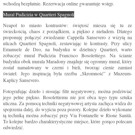
wchodzą bezpłatnie. Rezerwacja online gwarantuje wstęp.
Mural Pudicizia w Quartieri Spagnoli
Neapol to miasto kontrastów: świętość miesza się tu ze
świeckością, chaos z porządkiem, a piękno z nieładem. Dlatego
proponuję połączyć zwiedzanie Cappella Sansevero z wizytą na
ulicach Quartieri Spagnoli, zestawiając te kontrasty. Przy ulicy
Emanuele de Deo, na budynku w dzielnicy Quartieri, warto
zobaczyć mural Pudicizia Francisco Bosolettiego. Na ścianie
budynku obok murala Maradony znajduje się ogromny mural, który
został namalowany w czerni i bieli, tworząc cienie zamiast
świateł.
Jego inspiracją była rzeźba „Skromność” z Muzeum-
Kaplicy Sansevero.
Fotografując dzieło i stosując filtr negatywowy, można podziwiać
jego pełne piękno. Bosolettiemu nie jest obca tego typu sztuka
uliczna. Za pomocą techniki negatywowej artysta zachęca widza do
spojrzenia dalej, do wyjścia poza pozory. Kolejne dzieło wykonane
tą techniką można zobaczyć przy Via Fontanelle w Rione Sanità.
To kolejne bardzo charakterystyczne miejsce, które gorąco polecam
odwiedzić.