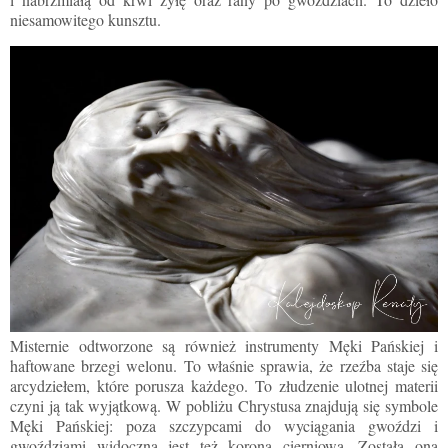
niesamowitego kunsztu.
Misternie odtworzone są również instrumenty Męki Pańskiej i
haftowane brzegi welonu. To właśnie sprawia, że rzeźba staje się
arcydziełem, które porusza każdego. To złudzenie ulotnej materii
czyni ją tak wyjątkową. W pobliżu Chrystusa znajdują się symbole
Męki Pańskiej: poza szczypcami do wyciągania gwoździ i
gwoździami widoczna jest też korona cierniowa. Została ona