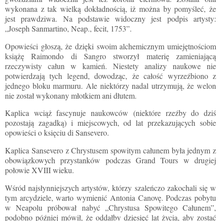
wykonana z tak wielką dokładnością, iż można by pomyśleć, że
jest prawdziwa. Na podstawie widoczny jest podpis artysty:
„Joseph Sanmartino, Neap., fecit, 1753”.
Opowieści głoszą, że dzięki swoim alchemicznym umiejętnościom
książę Raimondo di Sangro stworzył materię zamieniającą
rzeczywisty całun w kamień. Niestety analizy naukowe nie
potwierdzają tych legend, dowodząc, że całość wyrzeźbiono z
jednego bloku marmuru. Ale niektórzy nadal utrzymują, że welon
nie został wykonany młotkiem ani dłutem.
Kaplica wciąż fascynuje naukowców (niektóre rzeźby do dziś
pozostają zagadką) i miejscowych, od lat przekazujących sobie
opowieści o księciu di Sansevero.
Kaplica Sansevero z Chrystusem spowitym całunem była jednym z
obowiązkowych przystanków podczas Grand Tours w drugiej
połowie XVIII wieku.
Wśród najsłynniejszych artystów, którzy szaleńczo zakochali się w
tym arcydziele, warto wymienić Antonia Canovę. Podczas pobytu
w Neapolu próbował nabyć „Chrystusa Spowitego Całunem”,
podobno później mówił, że oddałby dziesięć lat życia, aby zostać