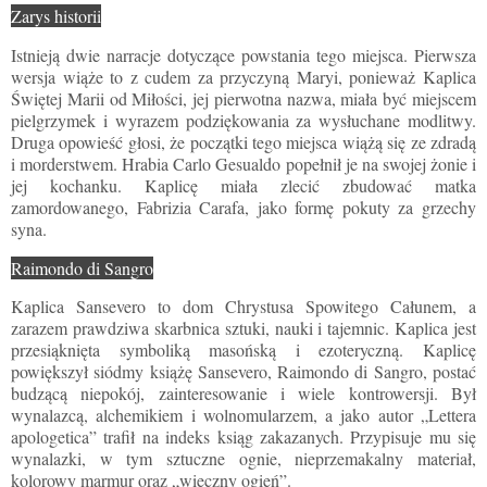
Zarys historii
Istnieją dwie narracje dotyczące powstania tego miejsca. Pierwsza
wersja wiąże to z cudem za przyczyną Maryi, ponieważ Kaplica
Świętej Marii od Miłości, jej pierwotna nazwa, miała być miejscem
pielgrzymek i wyrazem podziękowania za wysłuchane modlitwy.
Druga opowieść głosi, że początki tego miejsca wiążą się ze zdradą
i morderstwem. Hrabia Carlo Gesualdo popełnił je na swojej żonie i
jej kochanku. Kaplicę miała zlecić zbudować matka
zamordowanego, Fabrizia Carafa, jako formę pokuty za grzechy
syna.
Raimondo di Sangro
Kaplica Sansevero to dom Chrystusa Spowitego Całunem, a
zarazem prawdziwa skarbnica sztuki, nauki i tajemnic. Kaplica jest
przesiąknięta symboliką masońską i ezoteryczną. Kaplicę
powiększył siódmy książę Sansevero, Raimondo di Sangro, postać
budzącą niepokój, zainteresowanie i wiele kontrowersji. Był
wynalazcą, alchemikiem i wolnomularzem, a jako autor „Lettera
apologetica” trafił na indeks ksiąg zakazanych. Przypisuje mu się
wynalazki, w tym sztuczne ognie, nieprzemakalny materiał,
kolorowy marmur oraz „wieczny ogień”.