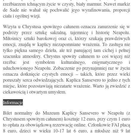
rzeźbiarzem tchnącym życie w czysty, biały marmur. Nawet markiz
de Sade nie wahał się pochwalić jego wyrafinowania, proporcji
ciała i ogólnej wizji.
Wizyta u Chrystusa spowitego całunem oznacza zanurzenie się w
podróży przez sztukę sakralną, tajemnicę i historię Neapolu.
Miłośnicy sztuki barokowej oraz ci, którzy szukają prawdziwych
emocji, znajdą w kaplicy niezapomniane wrażenia. To zasługa nie
tylko piękna samego dzieła, ale też panującej tam cichej i pełnej
szacunku atmosfery. Chrystus spowity całunem to coś więcej niż
rzeźba: jest symbolem kulturalnego, enigmatycznego i
uduchowionego Neapolu. Zobaczenie go przynajmniej raz w życiu
oznacza dotknięcie czystych emocji – takich, które przez wieki
poruszały serca odwiedzających. Kaplica Sansevero to jedno z tych
miejsc, które pozostawiają niezatarte wrażenie. Warto ją zwiedzić z
ciekawością i otwartym umysłem.
Informacje
Bilet normalny do Muzeum Kaplicy Sansevero w Neapolu (z
Chrystusem spowitym całunem) kosztuje 12 euro, przy czym 1 euro
to opłata za obowiązkową rezerwację online. Członkowie FAI płacą
8 euro, dzieci w wieku 10-17 lat 6 euro, a młodsze niż 9 lat