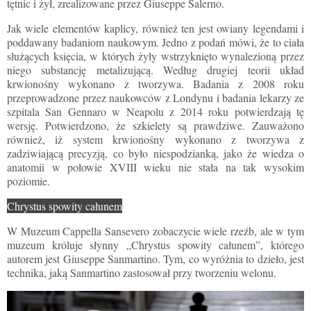
tętnic i żył, zrealizowane przez Giuseppe Salerno.
Jak wiele elementów kaplicy, również ten jest owiany legendami i
poddawany badaniom naukowym. Jedno z podań mówi, że to ciała
służących księcia, w których żyły wstrzyknięto wynalezioną przez
niego substancję metalizującą. Według drugiej teorii układ
krwionośny wykonano z tworzywa. Badania z 2008 roku
przeprowadzone przez naukowców z Londynu i badania lekarzy ze
szpitala San Gennaro w Neapolu z 2014 roku potwierdzają tę
wersję. Potwierdzono, że szkielety są prawdziwe. Zauważono
również, iż system krwionośny wykonano z tworzywa z
zadziwiającą precyzją, co było niespodzianką, jako że wiedza o
anatomii w połowie XVIII wieku nie stała na tak wysokim
poziomie.
Chrystus spowity całunem
W Muzeum Cappella Sansevero zobaczycie wiele rzeźb, ale w tym
muzeum króluje słynny „Chrystus spowity całunem”, którego
autorem jest Giuseppe Sanmartino. Tym, co wyróżnia to dzieło, jest
technika, jaką Sanmartino zastosował przy tworzeniu welonu.