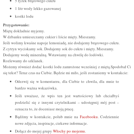
5 łyżek brązowego cukru
1 litr wody lekko gazowanej
kostki lodu
Przygotowanie:
Miętę dokładnie myjemy.
W dzbanku umieszczamy cukier i liście mięty. Mieszamy.
Jeśli wolimy kwaśne napoje lemoniadę, nie dodajemy brązowego cukru.
Z cytryn wyciskamy sok. Dodajemy sok do cukru i mięty. Mieszamy.
Dodajemy wodę mineralną. Wstawiamy na chwilę do lodówki.
Rozlewamy do szklanek.
Możemy również dodać kostki lodu zamrożone wcześniej z miętą.
Spodobał Ci
się tekst? Teraz czas na Ciebie. Będzie mi miło, jeśli zostaniemy w kontakcie:
Odezwij się w komentarzu, dla Ciebie to chwila, dla mnie to
bardzo ważna wskazówka.
Jeśli uważasz, że wpis ten jest wartościowy lub chciałbyś
podzielić się z innymi czytelnikami – udostępnij mój post –
oznacza to, że doceniasz moją pracę.
Bądźmy w kontakcie, polub mnie na
Facebooku
. Codziennie
nowe zdjęcia, inspiracje, ciekawe informacje.
Dołącz do mojej grupy
Włochy po mojemu.