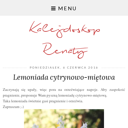
MENU
Kalejdoskop
Renaty
PONIEDZIAŁEK, 6 CZERWCA 2016
Lemoniada cytrynowo-miętowa
Zaczynają się upały, więc pora na orzeźwiające napoje. Aby zaspokoić
pragnienie, proponuje Wam pyszną lemoniadę cytrynowo-miętową.
Taka lemoniada świetnie gasi pragnienie i orzeźwia.
Zapraszam ;-)