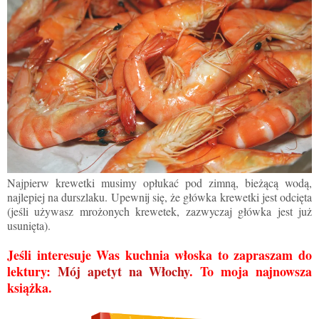
Najpierw krewetki musimy opłukać pod zimną, bieżącą wodą,
najlepiej na durszlaku. Upewnij się, że główka krewetki jest odcięta
(jeśli używasz mrożonych krewetek, zazwyczaj główka jest już
usunięta).
Jeśli interesuje Was kuchnia włoska to zapraszam do
lektury:
Mój apetyt na Włochy
. To moja najnowsza
książka.