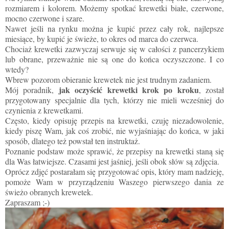
rozmiarem i kolorem. Możemy spotkać krewetki białe, czerwone,
mocno czerwone i szare.
Nawet jeśli na rynku można je kupić przez cały rok, najlepsze
miesiące, by kupić je świeże, to okres od marca do czerwca.
Chociaż krewetki zazwyczaj serwuje się w całości z pancerzykiem
lub obrane, przeważnie nie są one do końca oczyszczone. I co
wtedy?
Wbrew pozorom obieranie krewetek nie jest trudnym zadaniem.
jak oczyścić krewetki krok po kroku
Mój poradnik,
, został
przygotowany specjalnie dla tych, którzy nie mieli wcześniej do
czynienia z krewetkami.
Często, kiedy opisuję przepis na krewetki, czuję niezadowolenie,
kiedy piszę Wam, jak coś zrobić, nie wyjaśniając do końca, w jaki
sposób, dlatego też powstał ten instruktaż.
Poznanie podstaw może sprawić, że przepisy na krewetki staną się
dla Was łatwiejsze. Czasami jest jaśniej, jeśli obok słów są zdjęcia.
Oprócz zdjęć postarałam się przygotować opis, który mam nadzieję,
pomoże Wam w przyrządzeniu Waszego pierwszego dania ze
świeżo obranych krewetek.
Zapraszam ;-)