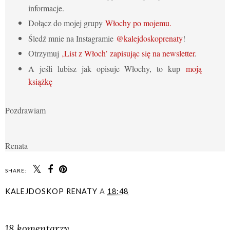
informacje.
Dołącz do mojej grupy
Włochy po mojemu.
Śledź mnie na Instagramie
@kalejdoskoprenaty
!
Otrzymuj
‚List z Włoch’ zapisując się na newsletter
.
A jeśli lubisz jak opisuje Włochy, to kup
moją
książkę
Pozdrawiam
Renata
SHARE:
KALEJDOSKOP RENATY
A
18:48
UDOSTĘPNIJ
18 komentarzy