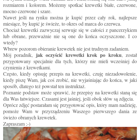
rozmiarem i kolorem. Możemy spotkać krewetki białe, czerwone,
mocno czerwone i szare.
Nawet jeśli na rynku można je kupić przez cały rok, najlepsze
miesiące, by kupić je świeże, to okres od marca do czerwca.
Chociaż krewetki zazwyczaj serwuje się w całości z pancerzykiem
lub obrane, przeważnie nie są one do końca oczyszczone. I co
wtedy?
Wbrew pozorom obieranie krewetek nie jest trudnym zadaniem.
jak oczyścić krewetki krok po kroku
Mój poradnik,
, został
przygotowany specjalnie dla tych, którzy nie mieli wcześniej do
czynienia z krewetkami.
Często, kiedy opisuję przepis na krewetki, czuję niezadowolenie,
kiedy piszę Wam, jak coś zrobić, nie wyjaśniając do końca, w jaki
sposób, dlatego też powstał ten instruktaż.
Poznanie podstaw może sprawić, że przepisy na krewetki staną się
dla Was łatwiejsze. Czasami jest jaśniej, jeśli obok słów są zdjęcia.
Oprócz zdjęć postarałam się przygotować opis, który mam nadzieję,
pomoże Wam w przyrządzeniu Waszego pierwszego dania ze
świeżo obranych krewetek.
Zapraszam ;-)