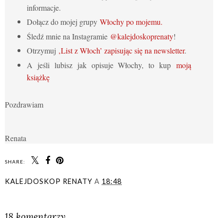
informacje.
Dołącz do mojej grupy
Włochy po mojemu.
Śledź mnie na Instagramie
@kalejdoskoprenaty
!
Otrzymuj
‚List z Włoch’ zapisując się na newsletter
.
A jeśli lubisz jak opisuje Włochy, to kup
moją
książkę
Pozdrawiam
Renata
SHARE:
KALEJDOSKOP RENATY
A
18:48
UDOSTĘPNIJ
18 komentarzy