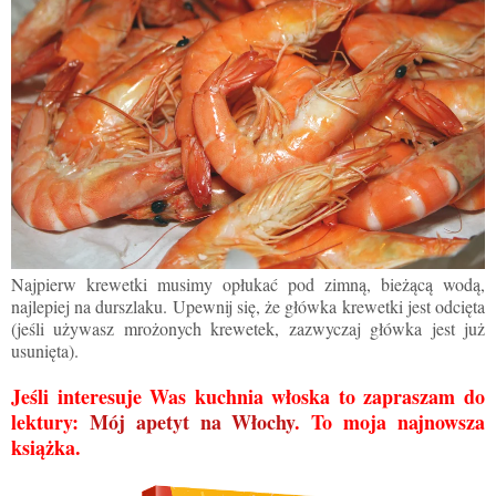
Najpierw krewetki musimy opłukać pod zimną, bieżącą wodą,
najlepiej na durszlaku. Upewnij się, że główka krewetki jest odcięta
(jeśli używasz mrożonych krewetek, zazwyczaj główka jest już
usunięta).
Jeśli interesuje Was kuchnia włoska to zapraszam do
lektury:
Mój apetyt na Włochy
. To moja najnowsza
książka.