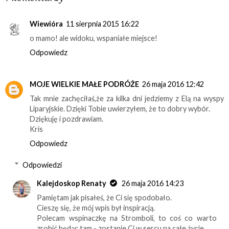
Wiewióra
11 sierpnia 2015 16:22
o mamo! ale widoku, wspaniałe miejsce!
Odpowiedz
MOJE WIELKIE MAŁE PODRÓŻE
26 maja 2016 12:42
Tak mnie zachęciłaś,że za kilka dni jedziemy z Elą na wyspy
Liparyjskie. Dzięki Tobie uwierzyłem, że to dobry wybór.
Dziękuję i pozdrawiam.
Kris
Odpowiedz
Odpowiedzi
Kalejdoskop Renaty
26 maja 2016 14:23
Pamiętam jak pisałeś, że Ci się spodobało.
Cieszę się, że mój wpis był inspiracją.
Polecam wspinaczkę na Stromboli, to coś co warto
zrobić będąc tam - zostanie Ci w sercu na całe życie.