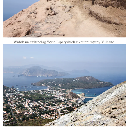
Widok na archipelag Wysp Liparyskich z krateru wyspy Vulcano