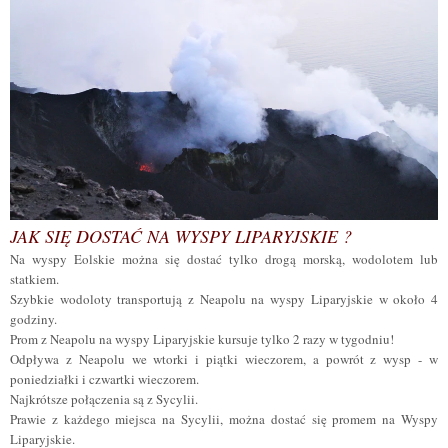
JAK SIĘ DOSTAĆ NA WYSPY LIPARYJSKIE ?
Na wyspy Eolskie można się dostać tylko drogą morską, wodolotem lub
statkiem.
Szybkie wodoloty transportują z Neapolu na wyspy Liparyjskie w około 4
godziny.
Prom z Neapolu na wyspy Liparyjskie kursuje tylko 2 razy w tygodniu!
Odpływa z Neapolu we wtorki i piątki wieczorem, a powrót z wysp - w
poniedziałki i czwartki wieczorem.
Najkrótsze połączenia są z Sycylii.
Prawie z każdego miejsca na Sycylii, można dostać się promem na Wyspy
Liparyjskie.