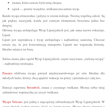
ziemia, która zawsze była tutaj chojna;
ogień — prawie wszędzie, wulkaniczna natura wysp.
Każda wyspa różnorodna i jedyna w swoim rodzaju. Tworzą wspólną całość. Są
jak piękny naszyjnik, każda jest cennym elementem, bezcenna jedna bez
drugiej.
Główną wyspą archipelagu Wysp Liparyjskich jest, jak sama nazwa wskazuje,
Lipari.
Lipari jest największą z wysp archipelagu i najbardziej zamożną. Chociaż
uważa się, że jest koncentracją transportu, Liparii ma wspaniałą historię.
Idealne miejsce na bazę.
Salina znana jako ogród Wysp Liparyjskich, często nazywana „zieloną wyspą”
– najbardziej urodzajna.
Panarea
ulubiona wyspa gwiazd międzynarodowego jet setu. Idealna dla
młodych ludzi, którzy chcą spędzić wakacje na plaży i przetańczyć całą noc.
Emocje zapewnia
Stromboli
, znana z czynnego wulkanu. Można sobie tutaj
zafundować wspinaczkę na szczyt wulkanu.
Wyspa Vulcano
jest jedną z najczęściej odwiedzanych Wysp Liparyjskich. W
ciągu dwóch godzin można dojść na krater wyspy. Wyspa słynie również z