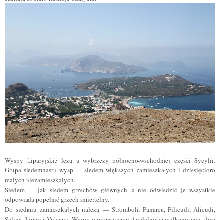
Wyspy Liparyjskie leżą u wybrzeży północno-wschodniej części Sycylii.
Grupa siedemnastu wysp — siedem większych zamieszkałych i dziesięcioro
małych niezamieszkałych.
Siedem — jak siedem grzechów głównych, a nie odwiedzić je wszystkie
odpowiada popełnić grzech śmiertelny.
Do siedmiu zamieszkałych należą — Stromboli, Panarea, Filicudi, Alicudi,
Salina, Lipari i Vulcano. Wyspy o intensywnej działalności wulkanicznej, dwa