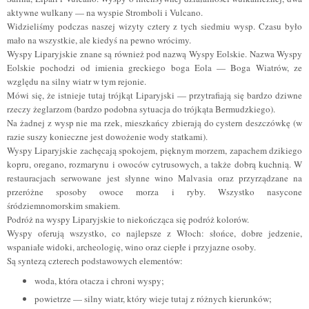
aktywne wulkany — na wyspie Stromboli i Vulcano.
Widzieliśmy podczas naszej wizyty cztery z tych siedmiu wysp. Czasu było
mało na wszystkie, ale kiedyś na pewno wrócimy.
Wyspy Liparyjskie znane są również pod nazwą Wyspy Eolskie. Nazwa Wyspy
Eolskie pochodzi od imienia greckiego boga Eola — Boga Wiatrów, ze
względu na silny wiatr w tym rejonie.
Mówi się, że istnieje tutaj trójkąt Liparyjski — przytrafiają się bardzo dziwne
rzeczy żeglarzom (bardzo podobna sytuacja do trójkąta Bermudzkiego).
Na żadnej z wysp nie ma rzek, mieszkańcy zbierają do cystern deszczówkę (w
razie suszy konieczne jest dowożenie wody statkami).
Wyspy Liparyjskie zachęcają spokojem, pięknym morzem, zapachem dzikiego
kopru, oregano, rozmarynu i owoców cytrusowych, a także dobrą kuchnią. W
restauracjach serwowane jest słynne wino Malvasia oraz przyrządzane na
przeróżne sposoby owoce morza i ryby. Wszystko nasycone
śródziemnomorskim smakiem.
Podróż na wyspy Liparyjskie to niekończąca się podróż kolorów.
Wyspy oferują wszystko, co najlepsze z Włoch: słońce, dobre jedzenie,
wspaniałe widoki, archeologię, wino oraz ciepłe i przyjazne osoby.
Są syntezą czterech podstawowych elementów:
woda, która otacza i chroni wyspy;
powietrze — silny wiatr, który wieje tutaj z różnych kierunków;