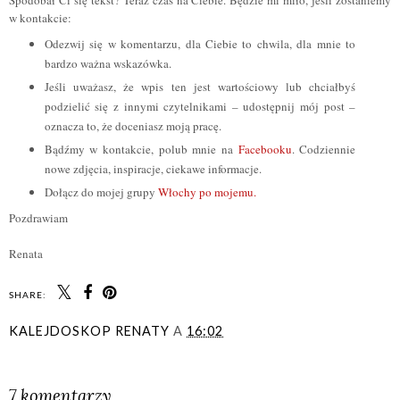
Spodobał Ci się tekst? Teraz czas na Ciebie. Będzie mi miło, jeśli zostaniemy
w kontakcie:
Odezwij się w komentarzu, dla Ciebie to chwila, dla mnie to
bardzo ważna wskazówka.
Jeśli uważasz, że wpis ten jest wartościowy lub chciałbyś
podzielić się z innymi czytelnikami – udostępnij mój post –
oznacza to, że doceniasz moją pracę.
Bądźmy w kontakcie, polub mnie na
Facebooku
. Codziennie
nowe zdjęcia, inspiracje, ciekawe informacje.
Dołącz do mojej grupy
Włochy po mojemu.
Pozdrawiam
Renata
SHARE:
KALEJDOSKOP RENATY
A
16:02
UDOSTĘPNIJ
7 komentarzy