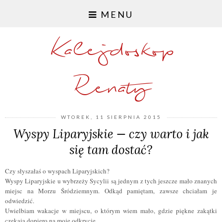
MENU
Kalejdoskop
Renaty
WTOREK, 11 SIERPNIA 2015
Wyspy Liparyjskie — czy warto i jak
się tam dostać?
Czy słyszałaś o wyspach Liparyjskich?
Wyspy Liparyjskie u wybrzeży Sycylii są jednym z tych jeszcze mało znanych
miejsc na Morzu Śródziemnym. Odkąd pamiętam, zawsze chciałam je
odwiedzić.
Uwielbiam wakacje w miejscu, o którym wiem mało, gdzie piękne zakątki
czekają dopiero na moje odkrycie.