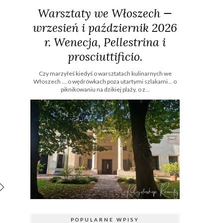
Warsztaty we Włoszech —
wrzesień i październik 2026
r. Wenecja, Pellestrina i
prosciuttificio.
Czy marzyłeś kiedyś o warsztatach kulinarnych we
Włoszech ....o wędrówkach poza utartymi szlakami… o
piknikowaniu na dzikiej plaży, o z...
POPULARNE WPISY