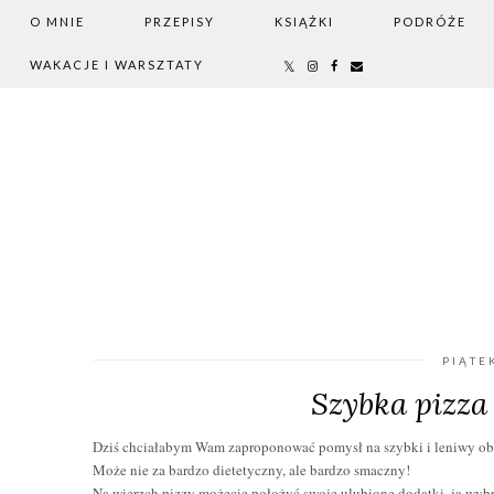
O MNIE
PRZEPISY
KSIĄŻKI
PODRÓŻE
WAKACJE I WARSZTATY
PIĄTE
Szybka pizza 
Dziś chciałabym Wam zaproponować pomysł na szybki i leniwy obiad
Może nie za bardzo dietetyczny, ale
bardzo smaczny
!
Na wierzch pizzy możecie położyć swoje ulubione dodatki, ja wybra