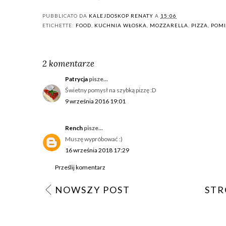
PUBBLICATO DA
KALEJDOSKOP RENATY
A
15:06
ETICHETTE:
FOOD
,
KUCHNIA WŁOSKA
,
MOZZARELLA
,
PIZZA
,
POM
2 komentarze
Patrycja
pisze...
Świetny pomysł na szybką pizzę :D
9 września 2016 19:01
Rench
pisze...
Muszę wypróbować :)
16 września 2018 17:29
Prześlij komentarz
NOWSZY POST
STR