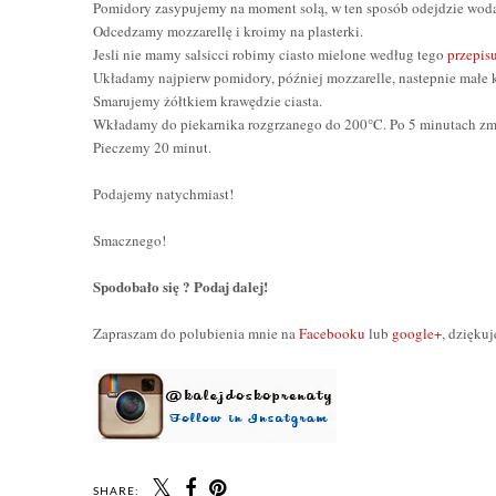
Pomidory zasypujemy na moment solą, w ten sposób odejdzie wod
Odcedzamy mozzarellę i kroimy na plasterki.
Jesli nie mamy salsicci robimy ciasto mielone według tego
przepis
Układamy najpierw pomidory, później mozzarelle, nastepnie małe k
Smarujemy żółtkiem krawędzie ciasta.
Wkładamy do piekarnika rozgrzanego do 200°C. Po 5 minutach z
Pieczemy 20 minut.
Podajemy natychmiast!
Smacznego!
Spodobało się ? Podaj dalej!
Zapraszam do polubienia mnie na
Facebooku
lub
google+
, dziękuj
SHARE: