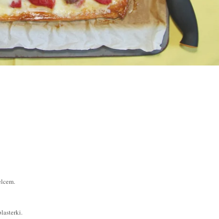
elcem.
asterki.