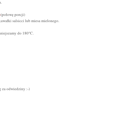
a.
u
(połowę porcji)
awałki salsicci lub miesa mielonego.
mniejszamy do 180°C.
ę za odwiedziny :-)