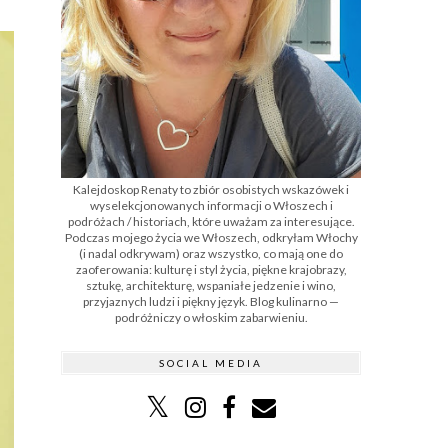
Kalejdoskop Renaty to zbiór osobistych wskazówek i
wyselekcjonowanych informacji o Włoszech i
podróżach / historiach, które uważam za interesujące.
Podczas mojego życia we Włoszech, odkryłam Włochy
(i nadal odkrywam) oraz wszystko, co mają one do
zaoferowania: kulturę i styl życia, piękne krajobrazy,
sztukę, architekturę, wspaniałe jedzenie i wino,
przyjaznych ludzi i piękny język. Blog kulinarno —
podróżniczy o włoskim zabarwieniu.
SOCIAL MEDIA