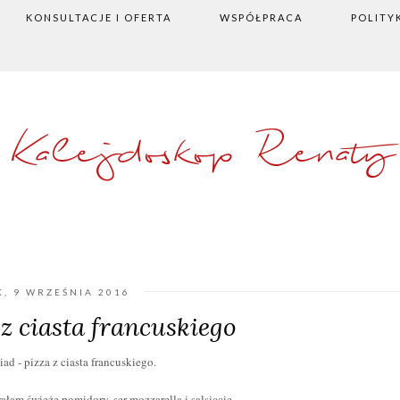
KONSULTACJE I OFERTA
WSPÓŁPRACA
POLITY
Kalejdoskop Renaty
K, 9 WRZEŚNIA 2016
z ciasta francuskiego
 - pizza z ciasta francuskiego.
łam świeże pomidory, ser mozzarella i salsiccie.