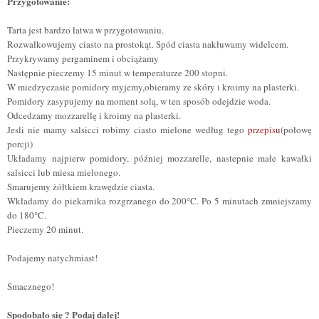
Przygotowanie:
Tarta jest bardzo łatwa w przygotowaniu.
Rozwałkowujemy ciasto na prostokąt. Spód ciasta nakłuwamy widelcem.
Przykrywamy pergaminem i obciążamy
Następnie pieczemy 15 minut w temperaturze 200 stopni.
W miedzyczasie pomidory myjemy,obieramy ze skóry i kroimy na plasterki.
Pomidory zasypujemy na moment solą, w ten sposób odejdzie woda.
Odcedzamy mozzarellę i kroimy na plasterki.
Jesli nie mamy salsicci robimy ciasto mielone według tego
przepisu
(połowę
porcji)
Układamy najpierw pomidory, później mozzarelle, nastepnie małe kawałki
salsicci lub miesa mielonego.
Smarujemy żółtkiem krawędzie ciasta.
Wkładamy do piekarnika rozgrzanego do 200°C. Po 5 minutach zmniejszamy
do 180°C.
Pieczemy 20 minut.
Podajemy natychmiast!
Smacznego!
Spodobało się ? Podaj dalej!