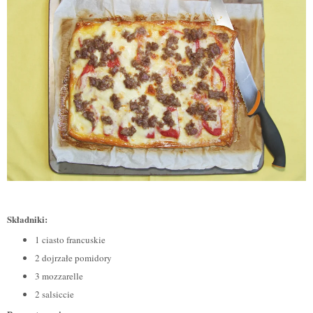
Składniki:
1 ciasto francuskie
2 dojrza
ł
e pomidory
3 mozzarelle
2 salsiccie