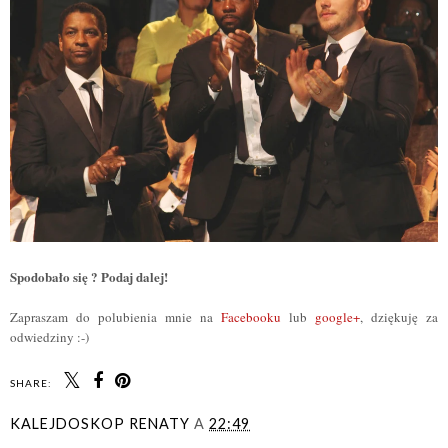
Spodobało się ? Podaj dalej!
Zapraszam do polubienia mnie na
Facebooku
lub
google+
, dziękuję za
odwiedziny :-)
SHARE:
KALEJDOSKOP RENATY
A
22:49