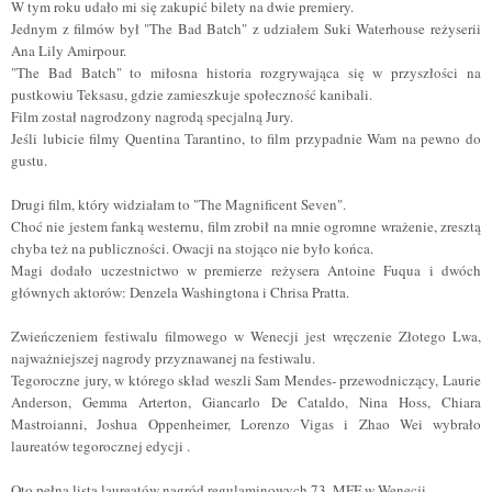
W tym roku udało mi się zakupić bilety na dwie premiery.
Jednym z filmów był "The Bad Batch" z udziałem Suki Waterhouse reżyserii
Ana Lily Amirpour.
"The Bad Batch" to miłosna historia rozgrywająca się w przyszłości na
pustkowiu Teksasu, gdzie zamieszkuje społeczność kanibali.
Film został nagrodzony nagrodą specjalną Jury.
Jeśli lubicie filmy Quentina Tarantino, to film przypadnie Wam na pewno do
gustu.
Drugi film, który widziałam to "The Magnificent Seven".
Cho
ć
nie jestem fank
ą
westernu, film zrobił na mnie ogromne wrażenie, zresztą
chyba też na publiczności. Owacji na stojąco nie było końca.
Magi dodało uczestnictwo w premierze reżysera Antoine Fuqua i dwóch
głównych aktorów: Denzela Washingtona i Chrisa Pratta.
Zwieńczeniem festiwalu filmowego w Wenecji jest wręczenie Złotego Lwa,
najważniejszej nagrody przyznawanej na festiwalu.
Tegoroczne jury, w którego
skład
weszli Sam Mendes- przewodniczący, Laurie
Anderson, Gemma Arterton, Giancarlo De Cataldo, Nina Hoss, Chiara
Mastroianni, Joshua Oppenheimer, Lorenzo Vigas i Zhao Wei wybrało
laureatów tegorocznej edycji .
Oto pełna lista laureatów nagród regulaminowych 73. MFF w Wenecji