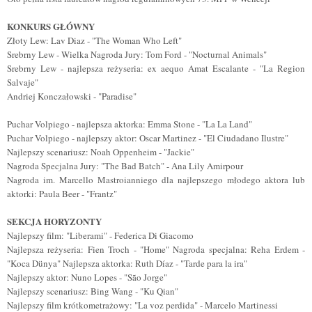
KONKURS GŁÓWNY
Złoty Lew: Lav Diaz - "The Woman Who Left"
Srebrny Lew - Wielka Nagroda Jury: Tom Ford - "Nocturnal Animals"
Srebrny Lew - najlepsza reżyseria: ex aequo Amat Escalante - "La Region
Salvaje"
Andriej Konczałowski - "Paradise"
Puchar Volpiego - najlepsza aktorka: Emma Stone - "La La Land"
Puchar Volpiego - najlepszy aktor: Oscar Martinez - "El Ciudadano Ilustre"
Najlepszy scenariusz: Noah Oppenheim - "Jackie"
Nagroda Specjalna Jury: "The Bad Batch" - Ana Lily Amirpour
Nagroda im. Marcello Mastroianniego dla najlepszego młodego aktora lub
aktorki: Paula Beer - "Frantz"
SEKCJA HORYZONTY
Najlepszy film: "Liberami" - Federica Di Giacomo
Najlepsza reżyseria: Fien Troch - "Home" Nagroda specjalna: Reha Erdem -
"Koca Dünya" Najlepsza aktorka: Ruth Díaz - "Tarde para la ira"
Najlepszy aktor: Nuno Lopes - "São Jorge"
Najlepszy scenariusz: Bing Wang - "Ku Qian"
Najlepszy film krótkometrażowy: "La voz perdida" - Marcelo Martinessi