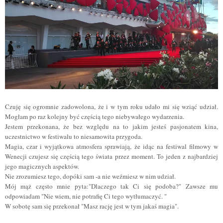
Czuję się ogromnie zadowolona,
że
i w tym roku
udało mi się
wziąć
udział
.
Mogłam po raz kolejny być częścią tego niebywałego wydarzenia.
Jestem przekonana, że bez względu na to jakim jesteś pasjonatem kina,
uczestnictwo w festiwalu to niesamowita przygoda.
Magia, czar i wyjątkowa atmosfera sprawiają, że idąc na festiwal filmowy w
Wenecji czujesz się częścią tego świata przez moment.
To jeden z najbardziej
jego magicznych aspektów.
Nie zrozumiesz tego, dopóki sam -a nie
weźmiesz
w nim
udział
.
Mój mąż często mnie pyta:"Dlaczego tak Ci się podoba?" Zawsze mu
odpowiadam "Nie wiem, nie potrafię Ci tego wytłumaczyć. "
W sobotę sam się przekonał "Masz rację jest w tym jakaś magia".