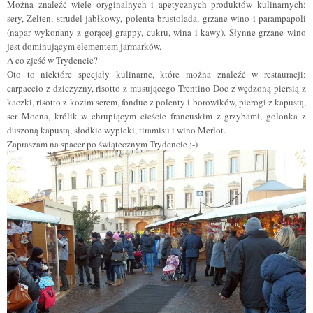
Można znaleźć wiele oryginalnych i apetycznych produktów kulinarnych:
sery, Zelten, strudel jabłkowy, polenta brustolada, grzane wino i parampapoli
(napar wykonany z gorącej grappy, cukru, wina i kawy). Słynne grzane wino
jest dominującym elementem jarmarków.
A co zjeść w Trydencie?
Oto to niektóre specjały kulinarne, które można znaleźć w restauracji:
carpaccio z dziczyzny, risotto z musującego Trentino Doc z wędzoną piersią z
kaczki, risotto z kozim serem, fondue z polenty i borowików, pierogi z kapustą,
ser Moena, królik w chrupiącym cieście francuskim z grzybami, golonka z
duszoną kapustą, słodkie wypieki, tiramisu i wino Merlot.
Zapraszam na spacer po świątecznym Trydencie
;
-
)