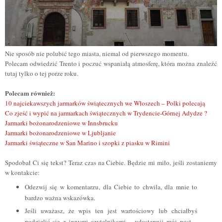
Nie sposób nie polubić tego miasta, niemal od pierwszego momentu.
Polecam odwiedzić Trento i poczuć wspaniałą atmosferę, która można znaleźć
tutaj tylko o tej porze roku.
Polecam również:
10 najciekawszych jarmarków świątecznych we Włoszech – Polki polecają
Co zjeść i wypić na jarmarkach świątecznych w Trydencie-Górnej Adydze ?
Jarmarki bożonarodzeniowe w Innsbrucku
Jarmarki bożonarodzeniowe w Ljubljanie
Jarmarki świąteczne w San Marino i szopki z piasku w Rimini
Spodobał Ci się tekst? Teraz czas na Ciebie. Będzie mi miło, jeśli zostaniemy
w kontakcie:
Odezwij się w komentarzu, dla Ciebie to chwila, dla mnie to
bardzo ważna wskazówka.
Jeśli uważasz, że wpis ten jest wartościowy lub chciałbyś
podzielić się z innymi czytelnikami – udostępnij mój post –