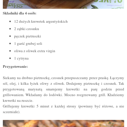
Składniki dla 4 osób:
12 dużych krewetek argentyńskich
2 ząbki czosnku
pęczek pietruszki
1 garść grubej soli
oliwa z oliwek extra virgin
1 cytryna
Przygotowanie:
Siekamy na drobno pietruszkę, czosnek przepuszczamy przez praskę. Łączymy
sól, olej, i kilka łyżek oliwy z oliwek. Dodajemy pietruszkę i czosnek. Tak
przygotowaną marynatą smarujemy krewetki na parę godzin przed
grillowaniem. Wkładamy do lodówki. Mocno rozgrzewamy grill. Kładziemy
krewetki na ruszcie.
Grillujemy krewetki 5 minut z każdej strony (powinny być różowe, a nie
sczerniałe).