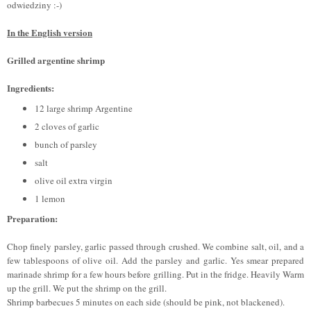
odwiedziny :-)
In the English version
Grilled argentine shrimp
Ingredients:
12 large shrimp Argentine
2 cloves of garlic
bunch of parsley
salt
olive oil extra virgin
1 lemon
Preparation:
Chop finely parsley, garlic passed through crushed. We combine salt, oil, and a
few tablespoons of olive oil. Add the parsley and garlic. Yes smear prepared
marinade shrimp for a few hours before grilling. Put in the fridge. Heavily Warm
up the grill. We put the shrimp on the grill.
Shrimp barbecues 5 minutes on each side (should be pink, not blackened).