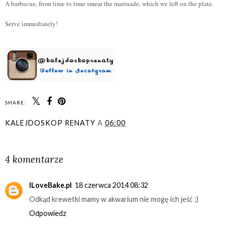
A barbecue
,
from time to time
smear the
marinade
,
which
we
left on
the plate.
Serve
immediately!
SHARE:
KALEJDOSKOP RENATY
A
06:00
UDOSTĘPNIJ
4 komentarze
ILoveBake.pl
18 czerwca 2014 08:32
Odkąd krewetki mamy w akwarium nie mogę ich jeść ;)
Odpowiedz