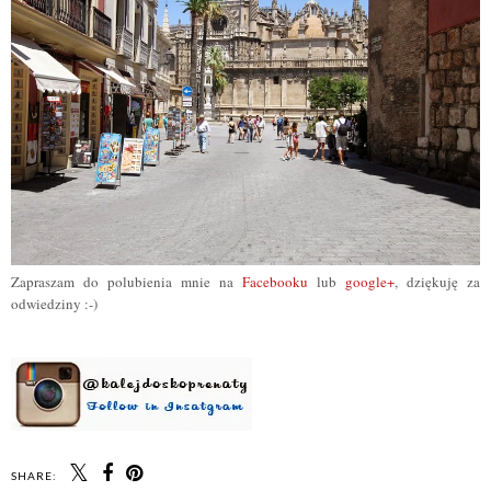
Zapraszam do polubienia mnie na
Facebooku
lub
google+
, dziękuję za
odwiedziny :-)
SHARE: