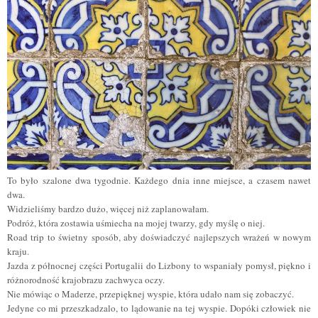
To było szalone dwa tygodnie. Każdego dnia inne miejsce, a czasem nawet
dwa.
Widzieliśmy bardzo dużo, więcej niż zaplanowałam.
Podróż, która zostawia uśmiecha na mojej twarzy, gdy myślę o niej.
Road trip to świetny sposób, aby doświadczyć najlepszych wrażeń w nowym
kraju.
Jazda z północnej części Portugalii do Lizbony to wspaniały pomysł, piękno i
różnorodność krajobrazu zachwyca oczy.
Nie mówiąc o Maderze, przepięknej wyspie, która udało nam się zobaczyć.
Jedyne co mi przeszkadzalo, to lądowanie na tej wyspie. Dopóki człowiek nie