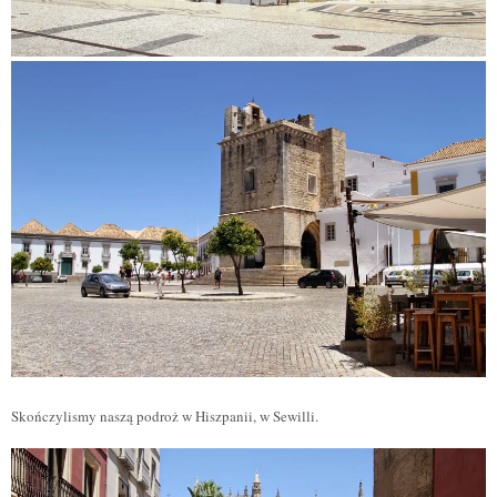
Skończylismy nasz
ą
podroż w Hiszpanii, w Sewilli.