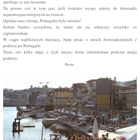
spróbuje, to nie zrozumie.
Na pewno co
ś
w tym jest, jeśli lotnisko wyspy nale
ż
y do dziesiątki
najniebezpieczniejszych na świecie.
Ogólnie rzecz biorąc, Portugalia była świetna!
Jestem bardzo szczęśliwa, że ​​udało mi się zobaczyć wszystko co
zaplanowałam.
W ciągu najbliższych miesięcy, będę pisać o moich doświadczeniach z
podróży po Portugalii.
Teraz, oto kilka zdjęć z tych miejsc, które odwiedziłam podczas mojej
podróży.
Porto