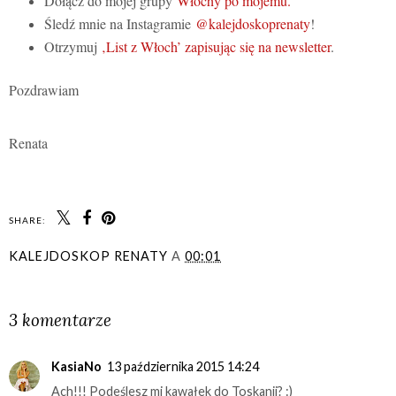
Dołącz do mojej grupy
Włochy po mojemu.
Śledź mnie na Instagramie
@kalejdoskoprenaty
!
Otrzymuj
‚List z Włoch’ zapisując się na newsletter
.
Pozdrawiam
Renata
SHARE:
KALEJDOSKOP RENATY
A
00:01
UDOSTĘPNIJ
3 komentarze
KasiaNo
13 października 2015 14:24
Ach!!! Podeślesz mi kawałek do Toskanii? :)