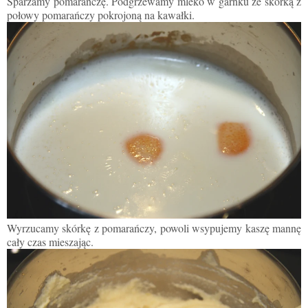
Sparzamy pomarańczę. Podgrzewamy mleko w garnku ze skórką z
połowy pomarańczy pokrojoną na kawałki.
Wyrzucamy skórkę z pomarańczy, powoli wsypujemy kaszę mannę
cały czas mieszając.