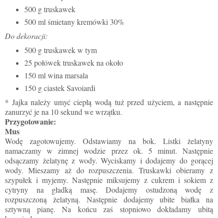
500 g truskawek
500 ml śmietany kremówki 30%
Do dekoracji:
500 g truskawek w tym
25 połówek truskawek na około
150 ml wina marsala
150 g ciastek Savoiardi
* Jajka należy umyć ciepłą wodą tuż przed użyciem, a następnie
zanurzyć je na 10 sekund we wrzątku.
Przygotowanie:
Mus
Wodę zagotowujemy. Odstawiamy na bok. Listki żelatyny
namaczamy w zimnej wodzie przez ok. 5 minut. Następnie
odsączamy żelatynę z wody. Wyciskamy i dodajemy do gorącej
wody. Mieszamy aż do rozpuszczenia. Truskawki obieramy z
szypułek i myjemy. Następnie miksujemy z cukrem i sokiem z
cytryny na gładką masę. Dodajemy ostudzoną wodę z
rozpuszczoną żelatyną. Następnie dodajemy ubite białka na
sztywną pianę. Na końcu zaś stopniowo dokładamy ubitą