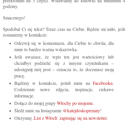
przekroiłam na 3 części. Wstawiamy do lodówki na minimum 4
godziny.
Smacznego!
Spodobał Ci się tekst? Teraz czas na Ciebie. Będzie mi miło, jeśli
zostaniemy w kontakcie:
Odezwij się w komentarzu, dla Ciebie to chwila, dla
mnie to bardzo ważna wskazówka.
Jeśli uważasz, że wpis ten jest wartościowy lub
chciałbyś podzielić się z innymi czytelnikami –
udostępnij mój post – oznacza to, że doceniasz moją
pracę.
Bądźmy w kontakcie, polub mnie na
Facebooku
.
Codziennie nowe zdjęcia, inspiracje, ciekawe
informacje.
Dołącz do mojej grupy
Włochy po mojemu.
Śledź mnie na Instagramie
@kalejdoskoprenaty
!
Otrzymuj
‚List z Włoch’ zapisując się na newsletter
.