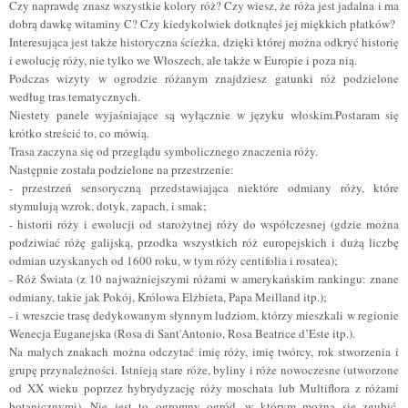
Czy naprawdę znasz wszystkie kolory róż? Czy wiesz, że róża jest jadalna i ma
dobrą dawkę witaminy C? Czy kiedykolwiek dotknąłeś jej miękkich płatków?
Interesująca jest także historyczna ścieżka, dzięki której można odkryć historię
i ewolucję róży, nie tylko we Włoszech, ale także w Europie i poza nią.
Podczas wizyty w ogrodzie różanym znajdziesz gatunki róż podzielone
według tras tematycznych.
Niestety panele wyjaśniające są wyłącznie w języku włoskim.Postaram się
krótko streścić to, co mówią.
Trasa zaczyna się od przeglądu symbolicznego znaczenia róży.
Następnie została podzielone na przestrzenie:
- przestrzeń sensoryczną przedstawiająca niektóre odmiany róży, które
stymulują wzrok, dotyk, zapach, i smak;
- historii róży i ewolucji od starożytnej róży do współczesnej (gdzie można
podziwiać różę galijską, przodka wszystkich róż europejskich i dużą liczbę
odmian uzyskanych od 1600 roku, w tym róży centifolia i rosatea);
- Róż Świata (z 10 najważniejszymi różami w amerykańskim rankingu: znane
odmiany, takie jak Pokój, Królowa Elżbieta, Papa Meilland itp.);
- i wreszcie trasę dedykowanym słynnym ludziom, którzy mieszkali w regionie
Wenecja Euganejska (Rosa di Sant'Antonio, Rosa Beatrice d’Este itp.).
Na małych znakach można odczytać imię róży, imię twórcy, rok stworzenia i
grupę przynależności. Istnieją stare róże, byliny i róże nowoczesne (utworzone
od XX wieku poprzez hybrydyzację róży moschata lub Multiflora z różami
botanicznymi). Nie jest to ogromny ogród, w którym można się zgubić,