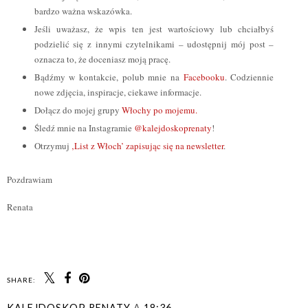
bardzo ważna wskazówka.
Jeśli uważasz, że wpis ten jest wartościowy lub chciałbyś
podzielić się z innymi czytelnikami – udostępnij mój post –
oznacza to, że doceniasz moją pracę.
Bądźmy w kontakcie, polub mnie na
Facebooku
. Codziennie
nowe zdjęcia, inspiracje, ciekawe informacje.
Dołącz do mojej grupy
Włochy po mojemu.
Śledź mnie na Instagramie
@kalejdoskoprenaty
!
Otrzymuj
‚List z Włoch’ zapisując się na newsletter
.
Pozdrawiam
Renata
SHARE:
KALEJDOSKOP RENATY
A
18:36