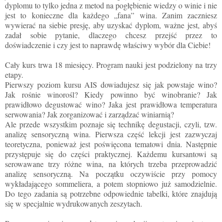
dyplomu to tylko jedna z metod na pogłębienie wiedzy o winie i nie
jest to konieczne dla każdego „fana” wina. Zanim zaczniesz
wywierać na siebie presję, aby uzyskać dyplom, ważne jest, abyś
zadał sobie pytanie, dlaczego chcesz przejść przez to
doświadczenie i czy jest to naprawdę właściwy wybór dla Ciebie!
Cały kurs trwa 18 miesięcy. Program nauki jest podzielony na trzy
etapy.
Pierwszy poziom kursu AIS dowiadujesz się jak powstaje wino?
Jak rośnie winorośl? Kiedy powinno być winobranie? Jak
prawidłowo degustować wino? Jaka jest prawidłowa temperatura
serwowania? Jak zorganizować i zarządzać winiarnią?
Ale przede wszystkim poznaje się technikę degustacji, czyli, tzw.
analizę sensoryczną wina. Pierwsza część lekcji jest zazwyczaj
teoretyczna, ponieważ jest poświęcona tematowi dnia. Następnie
przystępuje się do części praktycznej. Każdemu kursantowi są
serowawane trzy różne wina, na których trzeba przeprowadzić
analizę sensoryczną. Na początku oczywiście przy pomocy
wykładającego sommeliera, a potem stopniowo już samodzielnie.
Do tego zadania są potrzebne odpowiednie tabelki, które znajdują
się w specjalnie wydrukowanych zeszytach.