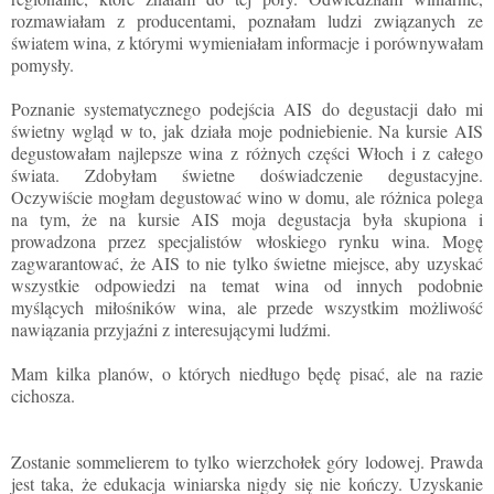
rozmawiałam z producentami, poznałam ludzi związanych ze
światem wina, z którymi wymieniałam informacje i porównywałam
pomysły.
Poznanie systematycznego podejścia AIS do degustacji dało mi
świetny wgląd w to, jak działa moje podniebienie. Na kursie AIS
degustowałam najlepsze wina z różnych części Włoch i z całego
świata. Zdobyłam świetne doświadczenie degustacyjne.
Oczywiście mogłam degustować wino w domu, ale różnica polega
na tym, że na kursie AIS moja degustacja była skupiona i
prowadzona przez specjalistów włoskiego rynku wina. Mogę
zagwarantować, że AIS to nie tylko świetne miejsce, aby uzyskać
wszystkie odpowiedzi na temat wina od innych podobnie
myślących miłośników wina, ale przede wszystkim możliwość
nawiązania przyjaźni z interesującymi ludźmi.
Mam kilka planów, o których niedługo będę pisać, ale na razie
cichosza.
Zostanie sommelierem to tylko wierzchołek góry lodowej. Prawda
jest taka, że ​​edukacja winiarska nigdy się nie kończy. Uzyskanie