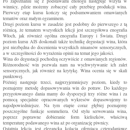
Po zapoznaniu się z podstawami enologii następuje wizyta w
winnicy, gdzie możemy zobaczyć cały przebieg produkcji wina.
Pierwszy etap kursu kończy się podsumowaniem omawianych
tematów oraz małym egzaminem.
Drugi poziom kursu w zasadzie jest podobny do pierwszego z tą
różnicą, że tematem wszystkich lekcji jest szczegółowa enografia
Włoch, jak również ogólna enografia Europy i Świata. Drugi
poziom kursu AIS doskonali także technikę degustacji wina, która
jest niezbędna do docenienia wszystkich niuansów sensorycznych,
a w szczególności do wyrażenia opinii na temat jego jakości.
Wina do degustacji pochodzą oczywiście z omawianych regionów.
Różnorodność win pozwala nam na wychwytywanie ich zalet
sensorycznych, jak również na krytykę. Wina ocenia się w skali
punktowej.
Później następuje trzeci, najprzyjemniejszy poziom, kiedy to
poznajemy metodę dopasowywania win do potraw. Do każdego
przygotowanego dania mamy do dyspozycji trzy różne wina i za
pomocą specjalnie opracowanych wykresów dopasowujemy to
najodpowiedniejsze. Na tym etapie coraz głębiej poznajemy
poszczególne funkcje sommeliera. Od stylu serwowania wina,
poprzez poprawne dobieranie form kieliszków, właściwą
temperaturę podawanego wina aż po organizację piwnicy.
Ostatnia lekcja jest elegancką kolacją oferującą czterodaniowe