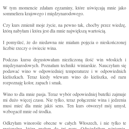
W tym momencie zdałam egzaminy, które uświęcają mnie jako
sommeliera krajowego i międzynarodowego.
Czy kurs zmienił moje życie, na pewno tak, choćby przez wiedzę,
którą nabyłam i która jest dla mnie największą wartością.
I pomyśleć, że do niedawna nie miałam pojęcia o nieskończonej
liczbie rzeczy o świecie wina.
Podczas kursu degustowałam niezliczoną ilość win włoskich i
międzynarodowych. Poznałam techniki winiarskie. Nauczyłam się
podawać wino w odpowiedniej temperaturze i w odpowiednich
kieliszkach. Teraz kiedy wlewam wino do kieliszka, od razu
rozpoznaję kolor, zapach i smak.
Wino to dla mnie pasja. Teraz wybór odpowiedniej butelki zajmuje
mi dużo więcej czasu. Nie tylko, teraz połączenie wina i jedzenia
musi mieć dla mnie jakiś sens. Ten kurs otworzył mój umysł,
wzbogacił mnie od środka.
Odkryłam winorośle obecne w całych Włoszech, i nie tylko te
regionalne, które znałam do tej pory. Odwiedziłam winiarnie,