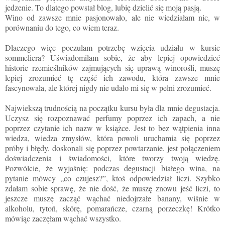
jedzenie. To dlatego powstał blog, lubię dzielić się moją pasją.
Wino od zawsze mnie pasjonowało, ale nie wiedziałam nic, w
porównaniu do tego, co wiem teraz.
Dlaczego więc poczułam potrzebę wzięcia udziału w kursie
sommeliera? Uświadomiłam sobie, że aby lepiej opowiedzieć
historie rzemieślników zajmujących się uprawą winorośli, muszę
lepiej zrozumieć tę część ich zawodu, która zawsze mnie
fascynowała, ale której nigdy nie udało mi się w pełni zrozumieć.
Najwiekszą trudnością na początku kursu była dla mnie degustacja.
Uczysz się rozpoznawać perfumy poprzez ich zapach, a nie
poprzez czytanie ich nazw w książce. Jest to bez wątpienia inna
wiedza, wiedza zmysłów, która powoli uruchamia się poprzez
próby i błędy, doskonali się poprzez powtarzanie, jest połączeniem
doświadczenia i świadomości, które tworzy twoją wiedzę.
Pozwólcie, że wyjaśnię: podczas degustacji białego wina, na
pytanie mówcy „co czujesz?”, ktoś odpowiedział liczi. Szybko
zdałam sobie sprawę, że nie dość, że muszę znowu jeść liczi, to
jeszcze muszę zacząć wąchać niedojrzałe banany, wiśnie w
alkoholu, tytoń, skórę, pomarańcze, czarną porzeczkę! Krótko
mówiąc zaczęłam wąchać wszystko.