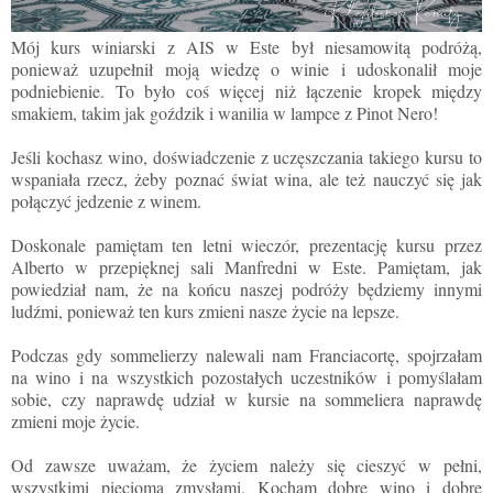
Mój kurs winiarski z AIS w Este był niesamowitą podróżą,
ponieważ uzupełnił moją wiedzę o winie i udoskonalił moje
podniebienie. To było coś więcej niż łączenie kropek między
smakiem, takim jak goździk i wanilia w lampce z Pinot Nero!
Jeśli kochasz wino, doświadczenie z uczęszczania takiego kursu to
wspaniała rzecz, żeby poznać świat wina, ale też nauczyć się jak
połączyć jedzenie z winem.
Doskonale pamiętam ten letni wieczór, prezentację kursu przez
Alberto w przepięknej sali Manfredni w Este. Pamiętam, jak
powiedział nam, że na końcu naszej podróży będziemy innymi
ludźmi, ponieważ ten kurs zmieni nasze życie na lepsze.
Podczas gdy sommelierzy nalewali nam Franciacortę, spojrzałam
na wino i na wszystkich pozostałych uczestników i pomyślałam
sobie, czy naprawdę udział w kursie na sommeliera naprawdę
zmieni moje życie.
Od zawsze uważam, że życiem należy się cieszyć w pełni,
wszystkimi pięcioma zmysłami. Kocham dobre wino i dobre