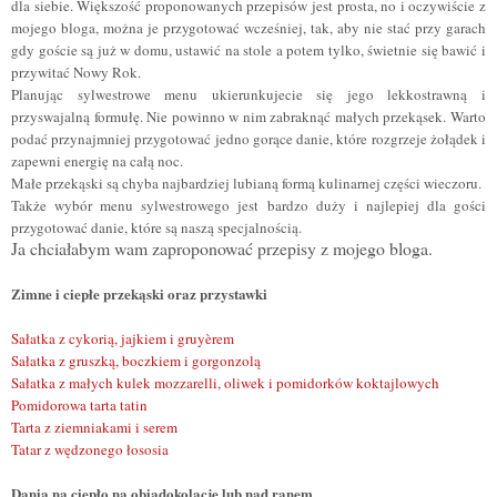
dla siebie. Większość proponowanych przepisów jest prosta, no i oczywiście z
mojego bloga, można je przygotować wcześniej, tak, aby nie stać przy garach
gdy goście są już w domu, ustawić na stole a potem tylko, świetnie się bawić i
przywitać Nowy Rok.
Planując sylwestrowe menu ukierunkujecie się jego lekkostrawną i
przyswajalną formułę. Nie powinno w nim zabraknąć małych przekąsek. Warto
podać przynajmniej przygotować jedno gorące danie, które rozgrzeje żołądek i
zapewni energię na całą noc.
Małe przekąski są chyba najbardziej lubianą formą kulinarnej części wieczoru.
Także wybór menu sylwestrowego jest bardzo duży i najlepiej dla gości
przygotować danie, które są naszą specjalnością.
Ja chciałabym wam zaproponować przepisy z mojego bloga.
Zimne i ciepłe przekąski oraz przystawki
Sałatka z cykorią, jajkiem i gruyèrem
Sałatka z gruszką, boczkiem i gorgonzolą
Sałatka z małych kulek mozzarelli, oliwek i pomidorków koktajlowych
Pomidorowa tarta tatin
Tarta z ziemniakami i serem
Tatar z wędzonego łososia
Dania na ciepło na obiadokolację lub nad ranem