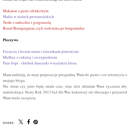
Makaron z pesto oliwkowym
Małże w ziołach prowansalskich
Trofie z radicchio i gorgonzolą
Boeuf Bourguignon czyli wołowina po burgundzku
Pieczywo
Focaccia z kozim serem i orzeszkami piniowymi
Muffiny z cukinią i szczypiorkiem
Pain d'épi - chlebek francuski w kształcie k
łosa
Mam nadzieję, że moje propozycje przypadną Wam do gustu i coś stworzycie z
mojego bloga.
Nie wiem czy jutro będę miała czas, więc dziś składam Wam życzenia aby
nadchodzący Nowy Rok 2013 był dla Was łaskawszy od obecnego i przyniósł
Wam wiele szczęścia.
SHARE: