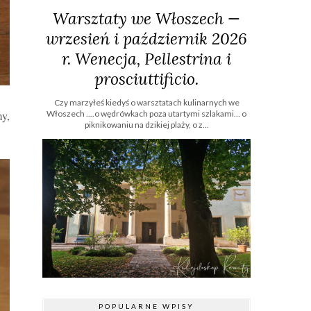
Warsztaty we Włoszech —
wrzesień i październik 2026
r. Wenecja, Pellestrina i
prosciuttificio.
Czy marzyłeś kiedyś o warsztatach kulinarnych we
Włoszech ....o wędrówkach poza utartymi szlakami… o
y,
piknikowaniu na dzikiej plaży, o z...
POPULARNE WPISY