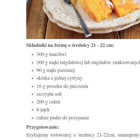
Składniki na formę o średnicy
21 - 22 cm
:
300 g marchwi
300 g mąki migdałowej lub migdałów zmiksowanyc
90 g mąki pszennej
skórka z jednej cytryny
16 g proszku do pieczenia
szczypta soli
200 g cukru
6 jajek
cukier puder do posypania
Przygotowanie:
Szykujemy tortownicę o średnicy 21-22cm, smarujem