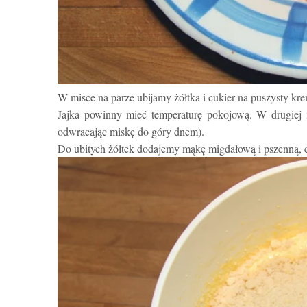
W misce na parze ubijamy żółtka i cukier na puszysty kre
Jajka powinny mieć temperaturę pokojową. W drugiej m
odwracając miskę do góry dnem).
Do ubitych żółtek dodajemy mąkę migdałową i pszenną, ca