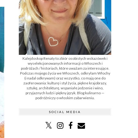
Kalejdoskop Renaty to zbiór osobistych wskazówek i
wyselekcjonowanych informacji o Włoszech i
podróżach / historiach, które uważam za interesujące.
Podczas mojego życia we Włoszech, odkryłam Włochy
(i nadal odkrywam) oraz wszystko, co mają one do
zaoferowania: kulturę i styl życia, piękne krajobrazy,
sztukę, architekturę, wspaniałe jedzenie i wino,
przyjaznych ludzi i piękny język. Blog kulinarno —
podróżniczy o włoskim zabarwieniu.
SOCIAL MEDIA