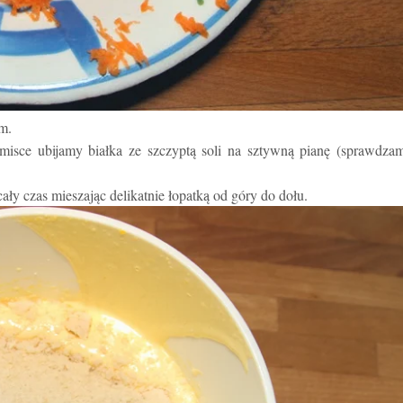
m.
isce ubijamy białka ze szczyptą soli na sztywną pianę (sprawdzam
ły czas mieszając delikatnie łopatką od góry do dołu.