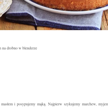
h na drobno w blenderze
y masłem i posypujemy mąką. Najpierw szykujemy marchew, myjem