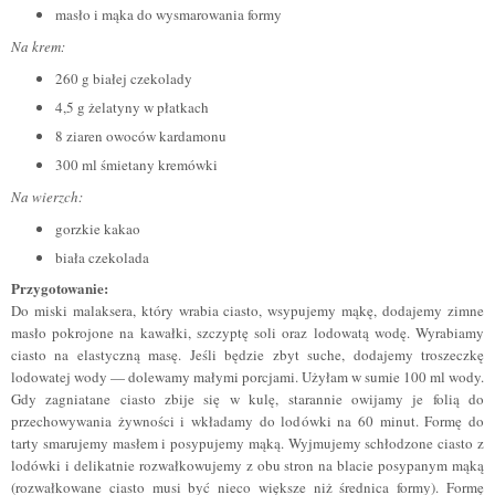
masło i mąka do wysmarowania formy
Na krem:
260 g białej czekolady
4,5 g żelatyny w płatkach
8 ziaren owoców kardamonu
300 ml śmietany kremówki
Na wierzch:
gorzkie kakao
biała czekolada
Przygotowanie:
Do miski malaksera, który wrabia ciasto, wsypujemy mąkę, dodajemy zimne
masło pokrojone na kawałki, szczyptę soli oraz lodowatą wodę. Wyrabiamy
ciasto na elastyczną masę. Jeśli będzie zbyt suche, dodajemy troszeczkę
lodowatej wody — dolewamy małymi porcjami. Użyłam w sumie 100 ml wody.
Gdy zagniatane ciasto zbije się w kulę, starannie owijamy je folią do
przechowywania żywności i wkładamy do lodówki na 60 minut. Formę do
tarty smarujemy masłem i posypujemy mąką. Wyjmujemy schłodzone ciasto z
lodówki i delikatnie rozwałkowujemy z obu stron na blacie posypanym mąką
(rozwałkowane ciasto musi być nieco większe niż średnica formy). Formę