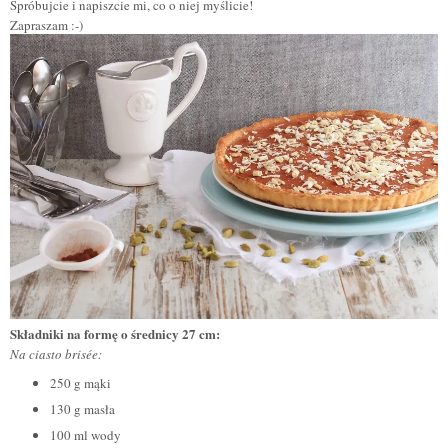
Spróbujcie i napiszcie mi, co o niej myślicie!
Zapraszam :-)
Składniki na formę o średnicy 27 cm:
Na ciasto brisée:
250 g mąki
130 g masła
100 ml wody