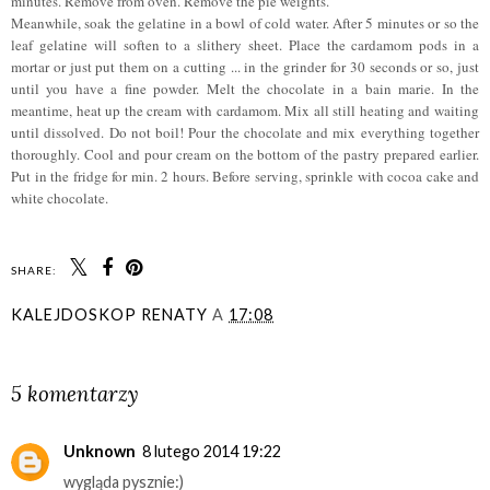
minutes. Remove from oven. Remove the pie weights.
Meanwhile, soak the gelatine in a bowl of cold water. After 5 minutes or so the
leaf gelatine will soften to a slithery sheet. Place the cardamom pods in a
mortar or just put them on a cutting ... in the grinder for 30 seconds or so, just
until you have a fine powder. Melt the chocolate in a bain marie. In the
meantime, heat up the cream with cardamom. Mix all still heating and waiting
until dissolved. Do not boil! Pour the chocolate and mix everything together
thoroughly. Cool and pour cream on the bottom of the pastry prepared earlier.
Put in the fridge for min. 2 hours. Before serving, sprinkle with cocoa cake and
white chocolate.
SHARE:
KALEJDOSKOP RENATY
A
17:08
UDOSTĘPNIJ
5 komentarzy
Unknown
8 lutego 2014 19:22
wygląda pysznie:)