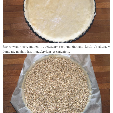
Przykrywamy pergaminem i obciążamy suchymi ziarnami fasoli. Ja akurat w
domu nie miałam fasoli przykryłam jęczmieniem.