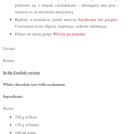
podzielić się z innymi czytelnikami – udostępnij mój post –
oznacza to, że doceniasz moją pracę.
Bądźmy w kontakcie, polub mnie na
Facebooku
lub
google+
.
Codziennie nowe zdjęcia, inspiracje, ciekawe informacje.
Dołącz do mojej grupy
Włochy po mojemu.
Uściski
Renata
In the English version
White chocolate tart with cardamom
Ingredients:
Pastry:
250 g of flour
130 g of butter
100 ml water