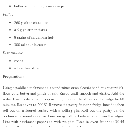
butter and flour to grease cake pan
Filling:
260 g white chocolate
4.5 g gelatin in flakes
8 grains of cardamom fruit
300 ml double cream
Decorations:
cocoa
white chocolate
Preparation:
Using a paddle attachment on a stand mixer or an electric hand mixer or whisk,
flour, cold butter and pinch of salt. Knead until smooth and elastic. Add the
water. Knead into a ball, wrap in cling film and let it rest in the fridge for 60
minutes. Heat oven to 200°C. Remove the pastry from the fridge, knead it, then
roll out on a floured surface with a rolling pin. Roll out the pastry on the
bottom of a round cake tin. Puncturing with a knife or fork. Trim the edges.
Line with parchment paper and with weights. Place in oven for about 35-45