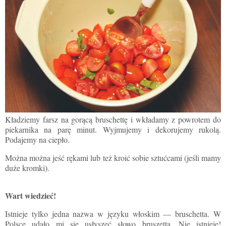
Kładziemy farsz na gorącą bruschettę i wkładamy z powrotem do
piekarnika na parę minut. Wyjmujemy i dekorujemy rukolą.
Podajemy na ciepło.
Można
można jeść rękami
lub też kroić sobie sztućcami (jeśli mamy
duże kromki).
Wart wiedzieć!
Istnieje tylko jedna nazwa w języku włoskim
—
bruschetta. W
Polsce udało mi się usłyszeć słowo bruszetta. Nie istnieje!