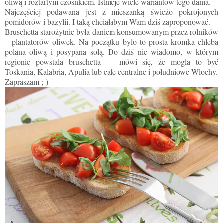
oliwą i roztartym czosnkiem. Istnieje wiele wariantów tego dania.
Najczęściej podawana jest z mieszanką świeżo pokrojonych
pomidorów i bazylii. I taką chciałabym Wam dziś zaproponować.
Bruschetta starożytnie była daniem konsumowanym przez rolników
– plantatorów oliwek. Na początku było to prosta kromka chleba
polana oliwą i posypana solą. Do dziś nie wiadomo, w którym
regionie powstała bruschetta
— mówi się,
ż
e mogła to by
ć
Toskania, Kalabria, Apulia lub całe centralne i południowe Włochy.
Zapraszam ;-)