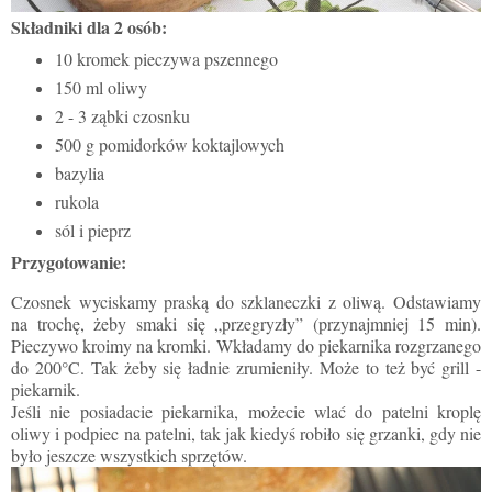
Składniki dla 2 osób:
10 kromek pieczywa pszennego
150 ml oliwy
2 - 3 ząbki czosnku
500 g pomidorków koktajlowych
bazylia
rukola
sól i pieprz
Przygotowanie:
Czosnek wyciskamy praską do szklaneczki z oliwą. Odstawiamy
na trochę, żeby smaki się „przegryzły” (przynajmniej 15 min).
Pieczywo kroimy na kromki. Wkładamy do piekarnika rozgrzanego
do 200°C. Tak żeby się ładnie zrumieniły. Może to też być grill -
piekarnik.
Jeśli nie posiadacie piekarnika, możecie wlać do patelni kroplę
oliwy i podpiec na patelni, tak jak kiedyś robiło się grzanki, gdy nie
było jeszcze wszystkich sprzętów.