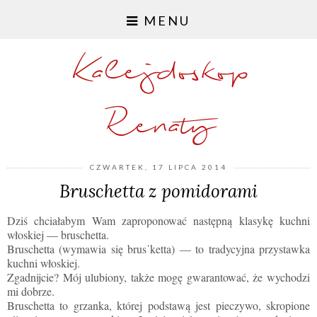
MENU
Kalejdoskop
Renaty
CZWARTEK, 17 LIPCA 2014
Bruschetta z pomidorami
Dziś chciałabym Wam zaproponować następną klasykę kuchni
włoskiej
— bruschetta.
Bruschetta (wymawia się brusˈketta)
— to tradycyjna przystawka
kuchni włoskiej.
Zgadnijcie? Mój ulubiony, także mogę gwarantować, że wychodzi
mi dobrze.
Bruschetta to grzanka, której podstawą jest pieczywo, skropione