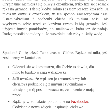
Oryginalnie niemiesza się oliwy z czosnkiem, tylko trze się czosnek
ręką na grzance. Tak się kiedyś robiło i czasem jeszcze ktoś robi. Ja
mieszam oliwę z czosnkiem, w ten sposób zaoszczędzam czas.
Ostatnioskroiłam 2 bochenki chleba jak miałam gości, nie
wyobrażam sobie trzeć za każdym razem każdą grzankę. Jeśli
użyjecie innych pomidorów, np. malinówka, która też się nadaje.
Radzę posolić pomidory dużo wcześniej, tak żeby puściły wodę.
Spodobał Ci się tekst? Teraz czas na Ciebie. Będzie mi miło, jeśli
zostaniemy w kontakcie:
Odezwij się w komentarzu, dla Ciebie to chwila, dla
mnie to bardzo ważna wskazówka.
Jeśli uważasz, że wpis ten jest wartościowy lub
chciałbyś podzielić się z innymi czytelnikami –
udostępnij mój post – oznacza to, że doceniasz moją
pracę.
Bądźmy w kontakcie, polub mnie na
Facebooku
.
Codziennie nowe zdjęcia, inspiracje, ciekawe