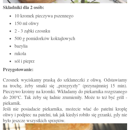
Składniki dla 2 osób:
10 kromek pieczywa pszennego
150 ml oliwy
2 - 3 ząbki czosnku
500 g pomidorków koktajlowych
bazylia
rukola
sól i pieprz
Przygotowanie:
Czosnek wyciskamy praską do szklaneczki z oliwą. Odstawiamy
na trochę, żeby smaki się „przegryzły” (przynajmniej 15 min).
Pieczywo kroimy na kromki. Wkładamy do piekarnika rozgrzanego
do 200°C. Tak żeby się ładnie zrumieniły. Może to też być grill -
piekarnik.
Jeśli nie posiadacie piekarnika, możecie wlać do patelni kroplę
oliwy i podpiec na patelni, tak jak kiedyś robiło się grzanki, gdy nie
było jeszcze wszystkich sprzętów.