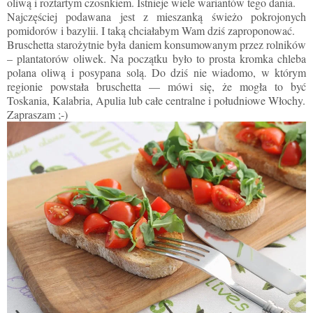
oliwą i roztartym czosnkiem. Istnieje wiele wariantów tego dania.
Najczęściej podawana jest z mieszanką świeżo pokrojonych
pomidorów i bazylii. I taką chciałabym Wam dziś zaproponować.
Bruschetta starożytnie była daniem konsumowanym przez rolników
– plantatorów oliwek. Na początku było to prosta kromka chleba
polana oliwą i posypana solą. Do dziś nie wiadomo, w którym
regionie powstała bruschetta
— mówi się,
ż
e mogła to by
ć
Toskania, Kalabria, Apulia lub całe centralne i południowe Włochy.
Zapraszam ;-)