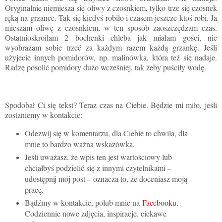
Oryginalnie niemiesza się oliwy z czosnkiem, tylko trze się czosnek
ręką na grzance. Tak się kiedyś robiło i czasem jeszcze ktoś robi. Ja
mieszam oliwę z czosnkiem, w ten sposób zaoszczędzam czas.
Ostatnioskroiłam 2 bochenki chleba jak miałam gości, nie
wyobrażam sobie trzeć za każdym razem każdą grzankę. Jeśli
użyjecie innych pomidorów, np. malinówka, która też się nadaje.
Radzę posolić pomidory dużo wcześniej, tak żeby puściły wodę.
Spodobał Ci się tekst? Teraz czas na Ciebie. Będzie mi miło, jeśli
zostaniemy w kontakcie:
Odezwij się w komentarzu, dla Ciebie to chwila, dla
mnie to bardzo ważna wskazówka.
Jeśli uważasz, że wpis ten jest wartościowy lub
chciałbyś podzielić się z innymi czytelnikami –
udostępnij mój post – oznacza to, że doceniasz moją
pracę.
Bądźmy w kontakcie, polub mnie na
Facebooku
.
Codziennie nowe zdjęcia, inspiracje, ciekawe