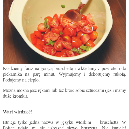
Kładziemy farsz na gorącą bruschettę i wkładamy z powrotem do
piekarnika na parę minut. Wyjmujemy i dekorujemy rukolą.
Podajemy na ciepło.
Można
można jeść rękami
lub też kroić sobie sztućcami (jeśli mamy
duże kromki).
Wart wiedzieć!
Istnieje tylko jedna nazwa w języku włoskim
—
bruschetta. W
Polsce udało mi się usłyszeć słowo bruszetta. Nie istnieje!