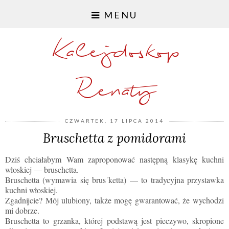
MENU
Kalejdoskop
Renaty
CZWARTEK, 17 LIPCA 2014
Bruschetta z pomidorami
Dziś chciałabym Wam zaproponować następną klasykę kuchni
włoskiej
— bruschetta.
Bruschetta (wymawia się brusˈketta)
— to tradycyjna przystawka
kuchni włoskiej.
Zgadnijcie? Mój ulubiony, także mogę gwarantować, że wychodzi
mi dobrze.
Bruschetta to grzanka, której podstawą jest pieczywo, skropione