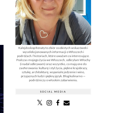
Kalejdoskop Renaty to zbiór osobistych wskazówek i
wyselekcjonowanych informacji o Włoszech i
podróżach / historiach, które uważam za interesujące.
Podczas mojego życia we Włoszech, odkryłam Włochy
(i nadal odkrywam) oraz wszystko, co mają one do
zaoferowania: kulturę i styl życia, piękne krajobrazy,
sztukę, architekturę, wspaniałe jedzenie i wino,
przyjaznych ludzi i piękny język. Blog kulinarno —
podróżniczy o włoskim zabarwieniu.
SOCIAL MEDIA