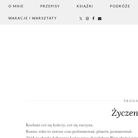
O MNIE
PRZEPISY
KSIĄŻKI
PODRÓŻE
WAKACJE I WARSZTATY
ŚRODA
Życzen
Kochani coś się kończy, coś się zaczyna.
Koniec roku to zawsze czas podsumowań, planów, postanowień.
2015 za chwilę dobiegnie końca więc chciałabym Wam złożyć najse