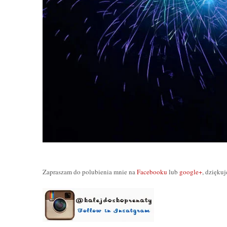
Zapraszam do polubienia mnie na
Facebooku
lub
google+
, dzięku