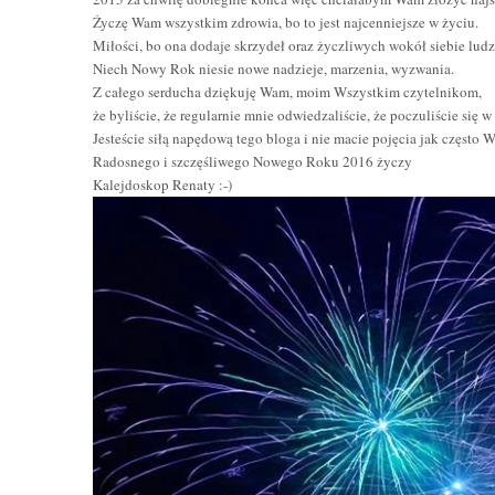
Życzę Wam wszystkim zdrowia, bo to jest najcenniejsze w życiu.
Miłości, bo ona dodaje skrzydeł oraz życzliwych wokół siebie ludzi
Niech Nowy Rok niesie nowe nadzieje, marzenia, wyzwania.
Z całego serducha dziękuję Wam, moim Wszystkim czytelnikom,
że byliście, że regularnie mnie odwiedzaliście, że poczuliście się 
Jesteście siłą napędową tego bloga i nie macie pojęcia jak często 
Radosnego i szczęśliwego Nowego Roku 2016 życzy
Kalejdoskop Renaty :-)