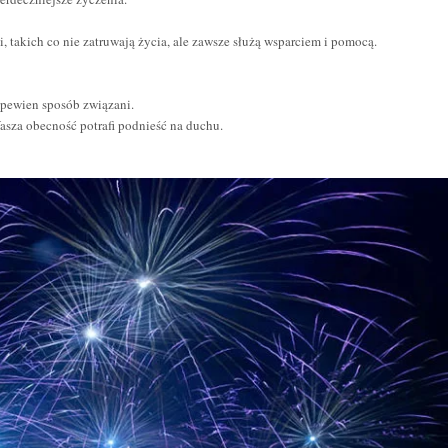
, takich co nie zatruwają życia, ale zawsze służą wsparciem i pomocą.
w pewien sposób związani.
Wasza obecność potrafi podnieść na duchu.