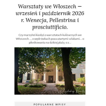
Warsztaty we Włoszech —
wrzesień i październik 2026
r. Wenecja, Pellestrina i
prosciuttificio.
Czy marzyłeś kiedyś o warsztatach kulinarnych we
Włoszech ....o wędrówkach poza utartymi szlakami… o
piknikowaniu na dzikiej plaży, o z...
POPULARNE WPISY