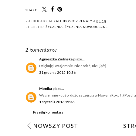
SHARE:
PUBBLICATO DA
KALEJDOSKOP RENATY
A
00:10
ETICHETTE:
ŻYCZENIA
,
ŻYCZENIA NOWOROCZNE
2 komentarze
Agnieszka Zielińska
pisze...
Dziękuję i wzajemnie. Nic dodać, nic ująć:)
31 grudnia 2015 10:36
Monika
pisze...
Wzajemnie - dużo, dużo szczęścia w Nowym Roku! :) Pozdr
1 stycznia 2016 15:36
Prześlij komentarz
NOWSZY POST
STR