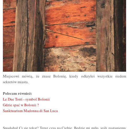
Miejscowi mówią, że znasz Bolonię, kiedy odkryłeś wszystkie siedem
sekretów miasta.
Polecam również:
Le Due Torri - symbol Bolonii
Gdzie spać w Bolonii ?
Sanktuarium Madonna di San Luca
Spodobał Ci się tekst? Teraz czas na Ciebie. Będzie mi miło, jeśli zostaniemy