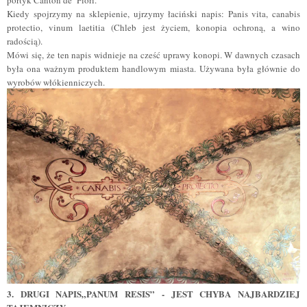
Kiedy spojrzymy na sklepienie, ujrzymy łaciński napis: Panis vita, canabis
protectio, vinum laetitia (Chleb jest życiem, konopia ochroną, a wino
radością).
Mówi się, że ten napis widnieje na cześć uprawy konopi. W dawnych czasach
była ona ważnym produktem handlowym miasta. Używana była głównie do
wyrobów włókienniczych.
3.
DRUGI NAPIS„PANUM RESIS” - JEST CHYBA NAJBARDZIEJ