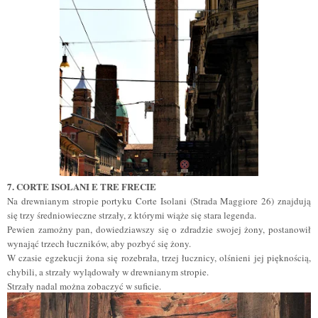
7. CORTE ISOLANI E TRE FRECIE
Na drewnianym stropie portyku Corte Isolani (Strada Maggiore 26) znajdują
się trzy średniowieczne strzały, z którymi wiąże się stara legenda.
Pewien zamożny pan, dowiedziawszy się o zdradzie swojej żony, postanowił
wynająć trzech łuczników, aby pozbyć się żony.
W czasie egzekucji żona się rozebrała, trzej łucznicy, olśnieni jej pięknością,
chybili, a strzały wylądowały w drewnianym stropie.
Strzały nadal można zobaczyć w suficie.