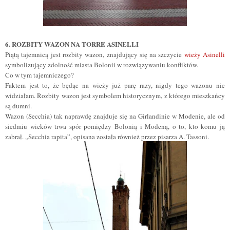
6. ROZBITY WAZON NA TORRE ASINELLI
Piątą tajemnicą jest rozbity wazon, znajdujący się na szczycie
wieży Asinelli
symbolizujący zdolność miasta Bolonii w rozwiązywaniu konfliktów.
Co w tym tajemniczego?
Faktem jest to, że będąc na wieży już parę razy, nigdy tego wazonu nie
widziałam. Rozbity wazon jest symbolem historycznym, z którego mieszkańcy
są dumni.
Wazon (Secchia) tak naprawdę znajduje się na Girlandinie w Modenie, ale od
siedmiu wieków trwa spór pomiędzy Bolonią i Modeną, o to, kto komu ją
zabrał.
„
Secchia rapita
”
, opisana została również przez pisarza A. Tassoni.