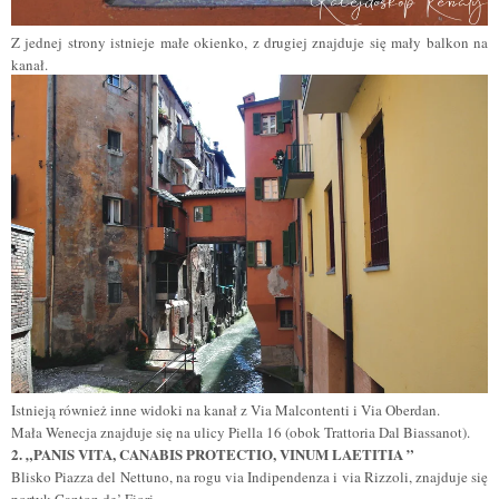
Z jednej strony istnieje małe okienko, z drugiej znajduje się mały balkon na
kanał.
Istnieją również inne widoki na kanał z Via Malcontenti i Via Oberdan.
Mała Wenecja znajduje się na ulicy Piella 16 (obok Trattoria Dal Biassanot).
2. „PANIS VITA, CANABIS PROTECTIO, VINUM LAETITIA ”
Blisko Piazza del Nettuno, na rogu via Indipendenza i via Rizzoli, znajduje się
portyk Canton de’ Fiori.