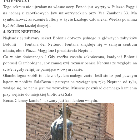
TAJEMNICZY
Tego sekretu nie ujrzałam na własne oczy. Ponoć jest wyryty w Palazzo Poggii
na jednej z zabytkowych ław uniwersyteckich przy Via Zamboni 33. Ma
symbolizować znaczenie kultury w życiu każdego człowieka. Wiedza powinna
być źródłem każdej decyzji.
4. KCIUK NEPTUNA
Najbardziej zabawny sekret Bolonii dotyczy jednego z głównych zabytków
Bolonii — Fontana del Nettuno. Fontana znajduje się w samym centrum
miasta, obok Piazza Maggiore i przedstawia Neptuna.
Co w nim śmiesznego ? Gdy rzeźba została zakończona, kardynał Bolonii
poprosił Giambologna, aby zmniejszył rozmiar penisa Neptuna ze względu na
ścisłe reguły religijne panujące w owym czasie.
Giambologna zrobił to, ale z użyciem małego żartu. Jeśli stoisz pod pewnym
kątem w pobliżu SalaBorsa i patrzysz na wyciągniętą rękę Neptuna od tyłu,
wydaje się, że penis jest we wzwodzie. Musicie poszukać ciemnego kamienia
przy wejściu do miejskiej biblioteki Sala
Borsa. Ciemny kamień nazwany jest kamieniem wstydu.