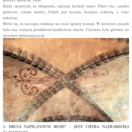
Kiedy spojrzymy na sklepienie, ujrzymy łaciński napis: Panis vita, canabis
protectio, vinum laetitia (Chleb jest życiem, konopia ochroną, a wino
radością).
Mówi się, że ten napis widnieje na cześć uprawy konopi. W dawnych czasach
była ona ważnym produktem handlowym miasta. Używana była głównie do
wyrobów włókienniczych.
3.
DRUGI NAPIS„PANUM RESIS” - JEST CHYBA NAJBARDZIEJ