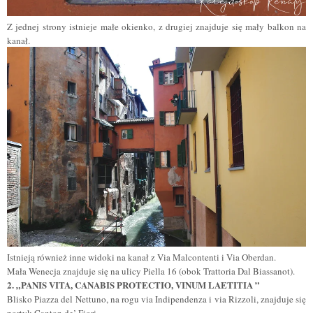
Z jednej strony istnieje małe okienko, z drugiej znajduje się mały balkon na
kanał.
Istnieją również inne widoki na kanał z Via Malcontenti i Via Oberdan.
Mała Wenecja znajduje się na ulicy Piella 16 (obok Trattoria Dal Biassanot).
2. „PANIS VITA, CANABIS PROTECTIO, VINUM LAETITIA ”
Blisko Piazza del Nettuno, na rogu via Indipendenza i via Rizzoli, znajduje się
portyk Canton de’ Fiori.