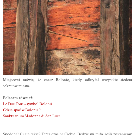
Miejscowi mówią, że znasz Bolonię, kiedy odkryłeś wszystkie siedem
sekretów miasta.
Polecam również:
Le Due Torri - symbol Bolonii
Gdzie spać w Bolonii ?
Sanktuarium Madonna di San Luca
Spodobał Ci się tekst? Teraz czas na Ciebie. Będzie mi miło, jeśli zostaniemy