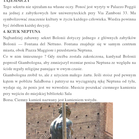
TAJEMNICZY
Tego sekretu nie ujrzałam na własne oczy. Ponoć jest wyryty w Palazzo Poggii
na jednej z zabytkowych ław uniwersyteckich przy Via Zamboni 33. Ma
symbolizować znaczenie kultury w życiu każdego człowieka. Wiedza powinna
być źródłem każdej decyzji.
4. KCIUK NEPTUNA
Najbardziej zabawny sekret Bolonii dotyczy jednego z głównych zabytków
Bolonii — Fontana del Nettuno. Fontana znajduje się w samym centrum
miasta, obok Piazza Maggiore i przedstawia Neptuna.
Co w nim śmiesznego ? Gdy rzeźba została zakończona, kardynał Bolonii
poprosił Giambologna, aby zmniejszył rozmiar penisa Neptuna ze względu na
ścisłe reguły religijne panujące w owym czasie.
Giambologna zrobił to, ale z użyciem małego żartu. Jeśli stoisz pod pewnym
kątem w pobliżu SalaBorsa i patrzysz na wyciągniętą rękę Neptuna od tyłu,
wydaje się, że penis jest we wzwodzie. Musicie poszukać ciemnego kamienia
przy wejściu do miejskiej biblioteki Sala
Borsa. Ciemny kamień nazwany jest kamieniem wstydu.