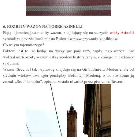
6. ROZBITY WAZON NA TORRE ASINELLI
Piątą tajemnicą jest rozbity wazon, znajdujący się na szczycie
wieży Asinelli
symbolizujący zdolność miasta Bolonii w rozwiązywaniu konfliktów.
Co w tym tajemniczego?
Faktem jest to, że będąc na wieży już parę razy, nigdy tego wazonu nie
widziałam. Rozbity wazon jest symbolem historycznym, z którego mieszkańcy
są dumni.
Wazon (Secchia) tak naprawdę znajduje się na Girlandinie w Modenie, ale od
siedmiu wieków trwa spór pomiędzy Bolonią i Modeną, o to, kto komu ją
zabrał.
„
Secchia rapita
”
, opisana została również przez pisarza A. Tassoni.