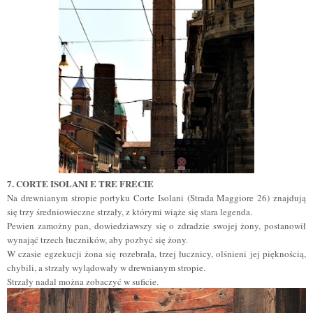
7. CORTE ISOLANI E TRE FRECIE
Na drewnianym stropie portyku Corte Isolani (Strada Maggiore 26) znajdują
się trzy średniowieczne strzały, z którymi wiąże się stara legenda.
Pewien zamożny pan, dowiedziawszy się o zdradzie swojej żony, postanowił
wynająć trzech łuczników, aby pozbyć się żony.
W czasie egzekucji żona się rozebrała, trzej łucznicy, olśnieni jej pięknością,
chybili, a strzały wylądowały w drewnianym stropie.
Strzały nadal można zobaczyć w suficie.