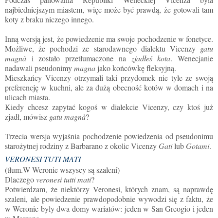
najbiedniejszym miastem, więc może być prawdą, że gotowali tam
koty z braku niczego innego.
Inną wersją jest, że powiedzenie ma swoje pochodzenie w fonetyce.
Możliwe, że pochodzi ze starodawnego dialektu Vicenzy
gatu
magnà
i zostało przetłumaczone na
zjadłeś kota
.
Wenecjanie
nadawali pseudonimy
magna
jako końcówkę fleksyjną.
Mieszkańcy Vicenzy otrzymali taki przydomek nie tyle ze swoją
preferencję w kuchni, ale za dużą obecność kotów w domach i na
ulicach miasta.
Kiedy chcesz zapytać kogoś w dialekcie Vicenzy, czy ktoś już
zjadł, mówisz
gatu magnà
?
Trzecia wersja wyjaśnia pochodzenie powiedzenia od pseudonimu
starożytnej rodziny z Barbarano z okolic Vicenzy
Gati
lub
Gotami
.
VERONESI TUTI MATI
(
tłum.
W Weronie wszyscy są szaleni)
Dlaczego
veronesi tutti mati
?
Potwierdzam, że niektórzy Veronesi, których znam, są naprawdę
szaleni, ale powiedzenie prawdopodobnie wywodzi się z faktu, że
w Weronie były dwa domy wariatów: jeden w San Greogio i jeden