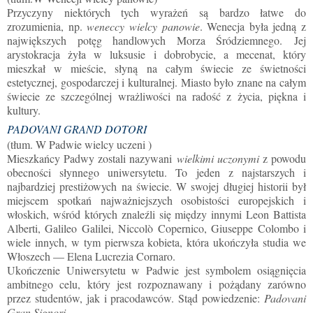
Przyczyny niektórych tych wyrażeń są bardzo łatwe do
zrozumienia, np.
weneccy wielcy panowie
. Wenecja była jedną z
największych potęg handlowych Morza Śródziemnego.
Jej
arystokracja żyła w luksusie i dobrobycie, a mecenat, który
mieszkał w mieście, słyną na całym świecie ze świetności
estetycznej, gospodarczej i kulturalnej. Miasto było znane na całym
świecie ze szczególnej wrażliwości na radość z życia, piękna i
kultury.
PADOVANI GRAND DOTORI
(
tłum. W Padwie
wielcy uczeni )
Mieszkańcy Padwy zostali nazywani
wielkimi uczonymi
z powodu
obecności słynnego uniwersytetu. To jeden z najstarszych i
najbardziej prestiżowych na świecie. W swojej długiej historii był
miejscem spotkań najważniejszych osobistości europejskich i
włoskich, wśród których znaleźli się między innymi Leon Battista
Alberti, Galileo Galilei, Niccolò Copernico, Giuseppe Colombo i
wiele innych, w tym pierwsza kobieta, która ukończyła studia we
Włoszech — Elena Lucrezia Cornaro.
Ukończenie Uniwersytetu w Padwie jest symbolem osiągnięcia
ambitnego celu, który jest rozpoznawany i pożądany zarówno
przez studentów, jak i pracodawców. Stąd powiedzenie:
Padovani
Gran Signori
.