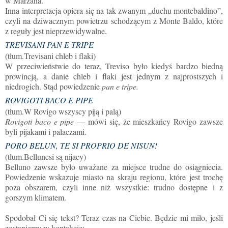
w Marzana.
Inna interpretacja opiera się na tak zwanym „duchu montebaldino”,
czyli na dziwacznym powietrzu schodzącym z Monte Baldo, które
z reguły jest nieprzewidywalne.
TREVISANI PAN E TRIPE
(
tłum.
Trevisani chleb i flaki)
W przeciwieństwie do teraz, Treviso
było
kiedyś
bardzo biedną
prowincją, a danie chleb i flaki jest jednym z najprostszych i
niedrogich. Stąd powiedzenie
pan e tripe.
ROVIGOTI BACO E PIPE
(
tłum.
W Rovigo wszyscy piją i palą)
Rovigoti baco e pipe
—
mówi się, że mieszkańcy Rovigo zawsze
byli pijakami i palaczami.
PORO BELUN, TE SI PROPRIO DE NISUN!
(
tłum.
Bellunesi są nijacy)
Belluno zawsze
było
uważane za miejsce trudne do osiągniecia.
Powiedzenie wskazuje miasto na skraju regionu, które jest trochę
poza obszarem, czyli inne niż wszystkie: trudno dostępne i z
gorszym klimatem.
Spodobał Ci się tekst? Teraz czas na Ciebie. Będzie mi miło, jeśli
zostaniemy w kontakcie: