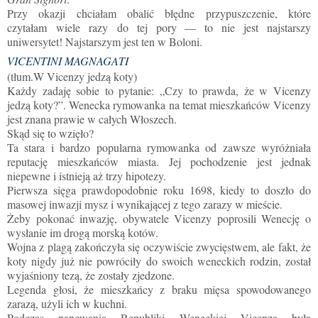
Przy okazji chciałam obalić błędne przypuszczenie, które
czytałam
wiele razy do tej pory
— to nie jest najstarszy
uniwersytet! Najstarszym jest ten w Boloni.
VICENTINI MAGNAGATI
(
tłum.
W Vicenzy jedzą koty)
Każdy zadaję sobie to pytanie: „Czy to prawda, że ​​w Vicenzy
jedzą koty?”. Wenecka rymowanka na temat mieszkańców Vicenzy
jest znana prawie w całych Włoszech.
Skąd się to wzięło?
Ta stara i bardzo popularna rymowanka od zawsze wyróżniała
reputację mieszkańców miasta. Jej pochodzenie jest jednak
niepewne i istnieją aż trzy hipotezy.
Pierwsza sięga prawdopodobnie roku 1698, kiedy to doszło do
masowej inwazji mysz i wynikającej z tego zarazy w mieście.
Żeby pokonać inwazję, obywatele Vicenzy poprosili Wenecję o
wysłanie im drogą morską kotów.
Wojna z plagą zakończyła się
oczywiście
zwycięstwem, ale fakt, że
koty nigdy już nie powróciły do swoich weneckich rodzin, został
wyjaśniony tezą, że zostały zjedzone.
Legenda głosi, że mieszkańcy
z braku mięsa spowodowanego
zarazą,
użyli ich w kuchni.
Podczas panowania Republiki Weneckiej Vicenza była