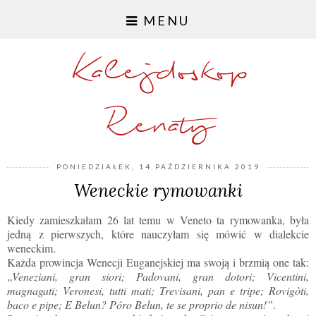
MENU
Kalejdoskop
Renaty
PONIEDZIAŁEK, 14 PAŹDZIERNIKA 2019
Weneckie rymowanki
Kiedy zamieszkałam 26 lat temu w Veneto ta rymowanka, była
jedną z pierwszych, które nauczyłam się mówić w dialekcie
weneckim.
Każda prowincja Wenecji Euganejskiej ma swoją i brzmią one tak:
„Veneziani, gran siori; Padovani, gran dotori; Vicentini,
magnagati; Veronesi, tutti mati; Trevisani, pan e tripe; Rovigòti,
baco e pipe; E Belun? Póro Belun, te se proprio de nisun!”
.