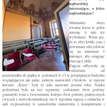
najbardziej
interesujące, a które
najtrudniejsze?
Minimalny okres
trwania kursu to jeden
miesiąc (i taki też
wybrałam). Wiem już,
że to zbyt krótki czas i
powinnam zdecydować
się na minimum 3
miesiące, aby osiągnąć
znaczący efekt.
Zajęcia odbywały się
codziennie od
poniedziałku do piątku w godzinach 9–13 w przepięknym budynku
wyglądającym jak pałac, pełnym malowideł i fresków, ze starymi
ławami. „Klasy” były to aule nazwane porami roku. Nauka
podzielona była na trzy segmenty: codziennie dwie godziny
gramatyki wraz z ćwiczeniami, kolejno dwie godziny praktycznych
ćwiczeń z mowy/komunikacji, raz w tygodniu zajęcia z odsłuchu w
auli wyposażonej w samodzielne stanowiska z komputerami i