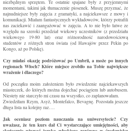
niezbędnym sprzętem. Te ostatnie spajane były z przyjemnymi
momentami, takimi jak tłumaczenie piosenek. Muszę przyznać, że
najnudniejsze były zajęcia z gramatyki, a najciekawsze z mowy i
komunikacji. Miałam fantastycznych wykładowców, którzy potrafili
nas zaciekawić i zaangażować w zajęcia. A to nie było łatwe ze
względu na szeroki przedział wiekowy uczestników (z przedziału
wiekowego 19-80 lat) oraz różnorodność narodowościową
studentów z różnych stron świata (od Hawajów przez Pekin po
Kongo, aż po Polskę).
Czy miałaś okazję podróżować po Umbrii, a może po innych
regionach Włoch? Które miejsce zrobiło na Tobie największe
wrażenie i dlaczego?
Od początku moim założeniem było zwiedzenie najciekawszych
miasteczek, do których można dojechać pociągiem lub autobusem.
Niestety nie starczyło mi czasu na wszystko, co zaplanowałam.
Zwiedziłam Rzym, Asyż, Montefalco, Bevagnę. Pozostała jeszcze
długa lista na kolejny raz….
Jak oceniasz poziom nauczania na uniwersytecie? Czy
uważasz, że ten kurs dał Ci wystarczające umiejętności, aby
skutecznie używać języka włoskiego zarówno w środowisku