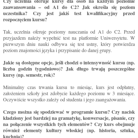
Czy uczelnia oferuje kursy dla osób na każdym poziomie
zaawansowania – od A1 do C2? Jak określa się poziom
uczestnika? Czy jest jakiś test kwalifikacyjny przed
rozpoczęciem kursu?
Tak, uczelnia oferuje poziomy nauczania od A1 do C2. Przed
przyjazdem należy wypełnić test na platformie Uniwersytetu. W
pierwszym dniu nauki odbywa się test ustny, który potwierdza
poziom znajomości języka i przypisanie do danej grupy.
Jakie są dostępne opcje, jeśli chodzi o intensywność kursu (np.
liczba godzin tygodniowo)? Jak długo trwają poszczególne
kursy (np. semestr, rok)?
Minimalny czas trwania kursu to miesiąc, kurs jest odpłatny,
założeniem szkoły jest zdobycie każdego poziomu w 3 miesiące.
Oczywiście wszystko zależy od studenta i jego zaangażowania.
Czego można się spodziewać w programie kursu? Czy nacisk
kładziony jest bardziej na gramatykę, konwersacje, pisanie, czy
na połączenie wszystkich tych elementów? Czy kurs obejmuje
również elementy kultury włoskiej (np. historia, sztuka,
kuchnia)?