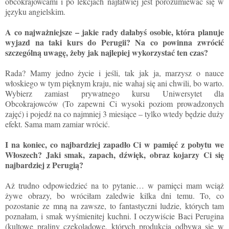
obcokrajowcami i po lekcjach najłatwiej jest porozumiewać się w
języku angielskim.
A co najważniejsze – jakie rady dałabyś osobie, która planuje
wyjazd na taki kurs do Perugii? Na co powinna zwrócić
szczególną uwagę, żeby jak najlepiej wykorzystać ten czas?
Rada? Mamy jedno życie i jeśli, tak jak ja, marzysz o nauce
włoskiego w tym pięknym kraju, nie wahaj się ani chwili, bo warto.
Wybierz zamiast prywatnego kursu Uniwersytet dla
Obcokrajowców (To zapewni Ci wysoki poziom prowadzonych
zajęć) i pojedź na co najmniej 3 miesiące – tylko wtedy będzie duży
efekt. Sama mam zamiar wrócić.
I na koniec, co najbardziej zapadło Ci w pamięć z pobytu we
Włoszech? Jaki smak, zapach, dźwięk, obraz kojarzy Ci się
najbardziej z Perugią?
Aż trudno odpowiedzieć na to pytanie… w pamięci mam wciąż
żywe obrazy, bo wróciłam zaledwie kilka dni temu. To, co
pozostanie ze mną na zawsze, to fantastyczni ludzie, których tam
poznałam, i smak wyśmienitej kuchni. I oczywiście Baci Perugina
(kultowe praliny czekoladowe, których produkcja odbywa się w