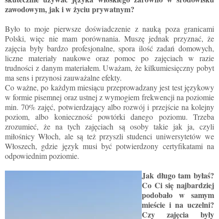
zawodowym, jak i w życiu prywatnym?
Było to moje pierwsze doświadczenie z nauką poza granicami
Polski, więc nie mam porównania. Muszę jednak przyznać, że
zajęcia były bardzo profesjonalne, spora ilość zadań domowych,
liczne materiały naukowe oraz pomoc po zajęciach w razie
trudności z danym materiałem. Uważam, że kilkumiesięczny pobyt
ma sens i przynosi zauważalne efekty.
Co ważne, po każdym miesiącu przeprowadzany jest test językowy
w formie pisemnej oraz ustnej z wymogiem frekwencji na poziomie
min. 70% zajęć, potwierdzający albo rozwój i przejście na kolejny
poziom, albo konieczność powtórki danego poziomu. Trzeba
zrozumieć, że na tych zajęciach są osoby takie jak ja, czyli
miłośnicy Włoch, ale są też przyszli studenci uniwersytetów we
Włoszech, gdzie język musi być potwierdzony certyfikatami na
odpowiednim poziomie.
Jak długo tam byłaś?
Co Ci się najbardziej
podobało w samym
mieście i na uczelni?
Czy zajęcia były