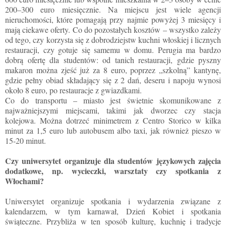
200–300 euro miesięcznie. Na miejscu jest wiele agencji
nieruchomości, które pomagają przy najmie powyżej 3 miesięcy i
mają ciekawe oferty. Co do pozostałych kosztów – wszystko zależy
od tego, czy korzysta się z dobrodziejstw kuchni włoskiej i licznych
restauracji, czy gotuje się samemu w domu. Perugia ma bardzo
dobrą ofertę dla studentów: od tanich restauracji, gdzie pyszny
makaron można zjeść już za 8 euro, poprzez „szkolną” kantynę,
gdzie pełny obiad składający się z 2 dań, deseru i napoju wynosi
około 8 euro, po restauracje z gwiazdkami.
Co do transportu – miasto jest świetnie skomunikowane z
najważniejszymi miejscami, takimi jak dworzec czy stacja
kolejowa. Można dotrzeć minimetrem z Centro Storico w kilka
minut za 1,5 euro lub autobusem albo taxi, jak również pieszo w
15-20 minut.
Czy uniwersytet organizuje dla studentów językowych zajęcia
dodatkowe, np. wycieczki, warsztaty czy spotkania z
Włochami?
Uniwersytet organizuje spotkania i wydarzenia związane z
kalendarzem, w tym karnawał, Dzień Kobiet i spotkania
świąteczne. Przybliża w ten sposób kulturę, kuchnię i tradycje