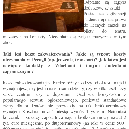
Odpłatne są zajęcia
dodatkowe ze sztuki.
Posiadacze legitymacji
studenckiej mają prawo
do licznych zniżek na
bilety do teatru,
muzeów i na koncerty. Nieodpłatne są zajęcia muzyczne, w tym
chór.
Jaki jest koszt zakwaterowania? Jakie są typowe koszty
utrzymania w Perugii (np. jedzenie, transport)? Jak łatwo jest
nawiązać kontakty z Włochami i innymi studentami
zagranicznymi?
Koszt zakwaterowania jest bardzo różny i zależy od okresu, na jaki
wynajmujesz, czy jest to najem samodzielny, czy w kilka osób, czy
ścisłe centrum, czy z dojazdami. Osobiście korzystałam z
popularnego serwisu ogłoszeniowego, ponieważ standardowe
oferty dla studentów nie pozwalały na tak krótkoterminowy
wynajem. Koszt najmu za 1 miesiąc wyniósł 1 tys. euro. Natomiast
koleżanki i koledzy zapłacili za najem krótkoterminowy nawet 2
tys. euro miesięcznie, po długoterminowy (na rok) w cenie 500–
600 euro miesięcznie lub wspólne mieszkania w 2–3 osoby w cenie