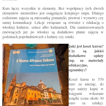
Kurs łączy wszystkie te elementy. Bez współpracy tych dwóch
elementów niemożliwe jest osiągnięcie kolejnego etapu. Dlatego
codzienne zajęcia są mieszanką gramatyki, pisowni i wymowy czy
samej komunikacji. Lekcje związane są również z edukacją o
włoskiej kulturze, sztuce albo kulinariach. Dla zainteresowanych
(mówiących już po włosku) są dodatkowo płatne zajęcia w
godzinach popołudniowych z kultury czy sztuki.
Jaki jest koszt kursu?
Czy są jakieś
dodatkowe opłaty
(np. za materiały
edukacyjne,
egzaminy)?
Koszt kursu to 570
euro za miesiąc, do
tego należy kupić w
księgarni wskazane
książki (cena około 30
euro za sztukę).