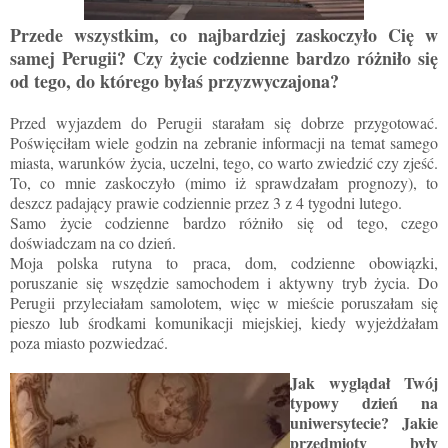
Przede wszystkim, co najbardziej zaskoczyło Cię w
samej Perugii? Czy życie codzienne bardzo różniło się
od tego, do którego byłaś przyzwyczajona?
Przed wyjazdem do Perugii starałam się dobrze przygotować.
Poświęciłam wiele godzin na zebranie informacji na temat samego
miasta, warunków życia, uczelni, tego, co warto zwiedzić czy zjeść.
To, co mnie zaskoczyło (mimo iż sprawdzałam prognozy), to
deszcz padający prawie codziennie przez 3 z 4 tygodni lutego.
Samo życie codzienne bardzo różniło się od tego, czego
doświadczam na co dzień.
Moja polska rutyna to praca, dom, codzienne obowiązki,
poruszanie się wszędzie samochodem i aktywny tryb życia. Do
Perugii przyleciałam samolotem, więc w mieście poruszałam się
pieszo lub środkami komunikacji miejskiej, kiedy wyjeżdżałam
poza miasto pozwiedzać.
Jak wyglądał Twój
typowy dzień na
uniwersytecie? Jakie
przedmioty były