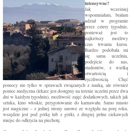
intensywne?
Jak wcześniej
wspomniałam, brałam
udział w programie
przez cztery tygodnie,
ponieważ jest to
najkrótszy możliwy
czas trwania kursu.
Bardzo podobała mi
się sama uczelnia,
podejście do nas,
studentów, z wielką
otwartością i
życzliwością. Chęć
pomocy nie tylko w sprawach związanych z nauką, ale również
pomoc medyczna (lekarz jest dostępny na terenie uczelni przez dwa
dni w każdym tygodniu), możliwość zajęć dodatkowych, takich jak
sztuka, kino włoskie, przygotowanie do karnawału. Samo miasto
jest magiczne – z jednej strony surowe ze względu na porę roku,
wszędzie jest pod górkę lub z górki, z drugiej pełne ciekawych
miejsc do odkrycia na piechotę.