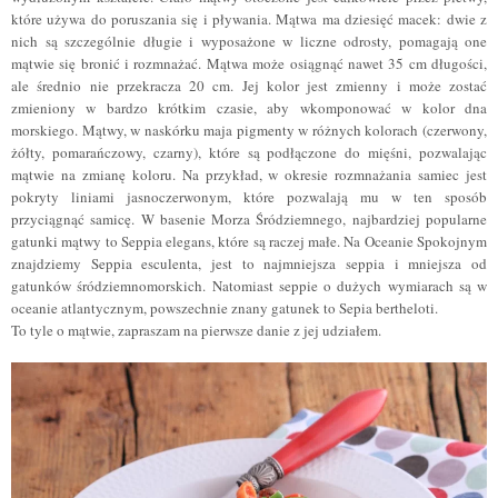
które używa do poruszania się i pływania. Mątwa ma dziesięć macek: dwie z
nich są szczególnie długie i wyposażone w liczne odrosty, pomagają one
mątwie się bronić i rozmnażać. Mątwa może osiągnąć nawet 35 cm długości,
ale średnio nie przekracza 20 cm. Jej kolor jest zmienny i może zostać
zmieniony w bardzo krótkim czasie, aby wkomponować w kolor dna
morskiego. Mątwy, w naskórku maja pigmenty w różnych kolorach (czerwony,
żółty, pomarańczowy, czarny), które są podłączone do mięśni, pozwalając
mątwie na zmianę koloru. Na przykład, w okresie rozmnażania samiec jest
pokryty liniami jasnoczerwonym, które pozwalają mu w ten sposób
przyciągnąć samicę. W basenie Morza Śródziemnego, najbardziej popularne
gatunki mątwy to Seppia elegans, które są raczej małe. Na Oceanie Spokojnym
znajdziemy Seppia esculenta, jest to najmniejsza seppia i mniejsza od
gatunków śródziemnomorskich. Natomiast seppie o dużych wymiarach są w
oceanie atlantycznym, powszechnie znany gatunek to Sepia bertheloti.
To tyle o mątwie, zapraszam na pierwsze danie z jej udziałem.