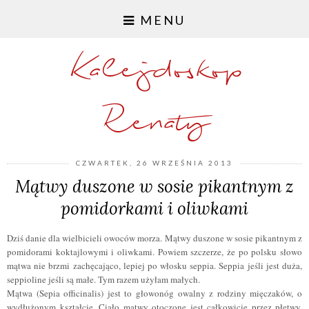
MENU
Kalejdoskop
Renaty
CZWARTEK, 26 WRZEŚNIA 2013
Mątwy duszone w sosie pikantnym z
pomidorkami i oliwkami
Dziś danie dla wielbicieli owoców morza. Mątwy duszone w sosie pikantnym z
pomidorami koktajlowymi i oliwkami. Powiem szczerze, że po polsku słowo
mątwa nie brzmi zachęcająco, lepiej po włosku seppia. Seppia jeśli jest duża,
seppioline jeśli są małe. Tym razem użyłam małych.
Mątwa (Sepia officinalis) jest to głowonóg owalny z rodziny mięczaków, o
wydłużonym kształcie. Ciało mątwy otoczone jest całkowicie przez płetwy,