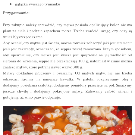
gąłązka świeżego tymianku
Przygotowanie:
Przy zakupie należy sprawdzić, czy mątwa posiada opalizujący kolor, nie ma
plam na ciele i pachnie zapachem morza. Trzeba zwrócić uwagę, czy oczy są
wciąż błyszczące czarne.
Aby ocenić, czy mątwa jest świeża, można również zobaczyć jaki jest atrament:
jeśli jest zakrzepły, oznacza to, że seppia został zamrożona. Innym sposobem,
aby upewnić się, czy mątwa jest świeża jest spojrzenie na jej wielkość: od
sierpnia do września, seppie nie przekraczają 100 g, natomiast w zimie mo
ż
na
znaleźć mątwy, które potrafią nawet wa
ż
y
ć
300 g.
Mątwy dokładnie płuczemy i osuszamy. Od małych mątw, nic nie trzeba
odrzucać. Kroimy na mniejsze kawałki. W patelni rozgrzewamy olej i
dodajemy posiekana szalotkę, dodajemy pomidory przecięte na pół. Smażymy
jeszcze chwilę i dodajemy pokrojone mątwy. Zalewamy całość winem i
gotujemy, aż wino prawie odparuje.