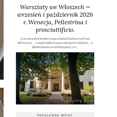
Warsztaty we Włoszech —
wrzesień i październik 2026
r. Wenecja, Pellestrina i
prosciuttificio.
Czy marzyłeś kiedyś o warsztatach kulinarnych we
Włoszech ....o wędrówkach poza utartymi szlakami… o
piknikowaniu na dzikiej plaży, o z...
POPULARNE WPISY