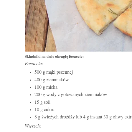
Składniki na dwie okragłę focaccie:
Focaccia:
500 g mąki pszennej
400 g ziemniaków
100 g mleka
200 g wody z gotowanych ziemniaków
15 g soli
10 g cukru
8 g świeżych drożdży lub 4 g instant 30 g oliwy extr
Wierzch: