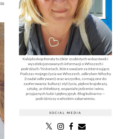
stu
Kalejdoskop Renaty to zbiór osobistych wskazówek i
wyselekcjonowanych informacji o Włoszech i
podróżach / historiach, które uważam za interesujące.
Podczas mojego życia we Włoszech, odkryłam Włochy
(i nadal odkrywam) oraz wszystko, co mają one do
zaoferowania: kulturę i styl życia, piękne krajobrazy,
sztukę, architekturę, wspaniałe jedzenie i wino,
przyjaznych ludzi i piękny język. Blog kulinarno —
podróżniczy o włoskim zabarwieniu.
SOCIAL MEDIA