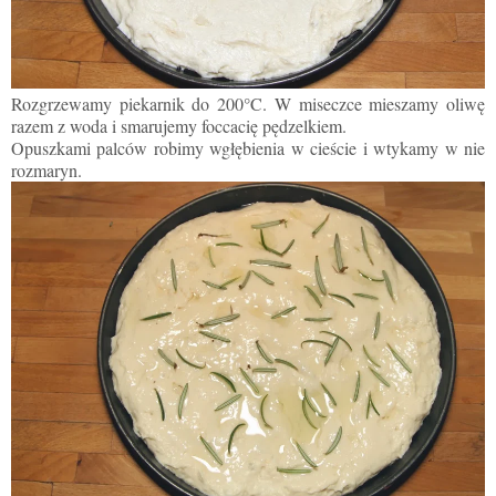
Rozgrzewamy piekarnik do 200°C. W miseczce mieszamy oliwę
razem z woda i smarujemy foccacię pędzelkiem.
Opuszkami palców robimy wgłębienia w cieście i wtykamy w nie
rozmaryn.