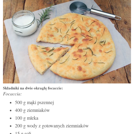
Składniki na dwie okragłę focaccie:
Focaccia:
500 g mąki pszennej
400 g ziemniaków
100 g mleka
200 g wody z gotowanych ziemniaków
15 g soli