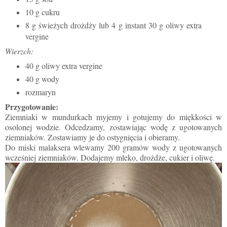
10 g cukru
8 g świeżych drożdży lub 4 g instant 30 g oliwy extra
vergine
Wierzch:
40 g oliwy extra vergine
40 g wody
rozmaryn
Przygotowanie:
Ziemniaki w mundurkach myjemy i gotujemy do miękkości w
osolonej wodzie. Odcedzamy, zostawiając wodę z ugotowanych
ziemniaków. Zostawiamy je do ostygnięcia i obieramy.
Do miski malaksera wlewamy 200 gramów wody z ugotowanych
wcześniej ziemniaków. Dodajemy mleko, drożdże, cukier i oliwę.