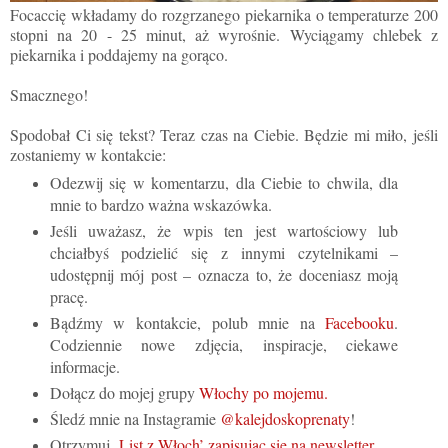
Focaccię wkładamy do rozgrzanego piekarnika o temperaturze 200
stopni na 20 - 25 minut, aż wyrośnie. Wyciągamy chlebek z
piekarnika i poddajemy na gorąco.
Smacznego!
Spodobał Ci się tekst? Teraz czas na Ciebie. Będzie mi miło, jeśli
zostaniemy w kontakcie:
Odezwij się w komentarzu, dla Ciebie to chwila, dla
mnie to bardzo ważna wskazówka.
Jeśli uważasz, że wpis ten jest wartościowy lub
chciałbyś podzielić się z innymi czytelnikami –
udostępnij mój post – oznacza to, że doceniasz moją
pracę.
Bądźmy w kontakcie, polub mnie na
Facebooku
.
Codziennie nowe zdjęcia, inspiracje, ciekawe
informacje.
Dołącz do mojej grupy
Włochy po mojemu.
Śledź mnie na Instagramie
@kalejdoskoprenaty
!
Otrzymuj
‚List z Włoch’ zapisując się na newsletter.