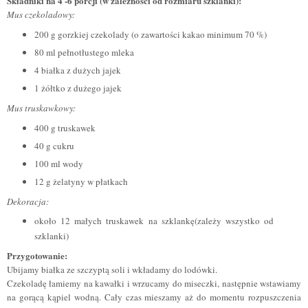
Składniki na 4 -6 porcji (w zależności od rozmiaru szklanki):
Mus czekoladowy:
200 g gorzkiej czekolady (o zawartości kakao minimum 70 %)
80 ml pełnotłustego mleka
4 białka z dużych jajek
1 żółtko z dużego jajek
Mus truskawkowy:
400 g truskawek
40 g cukru
100 ml wody
12 g żelatyny w płatkach
Dekoracja:
około 12 małych truskawek na szklankę(zależy wszystko od
szklanki)
Przygotowanie:
Ubijamy białka ze szczyptą soli i wkładamy do lodówki.
Czekoladę łamiemy na kawałki i wrzucamy do miseczki, następnie wstawiamy
na gorącą kąpiel wodną. Cały czas mieszamy aż do momentu rozpuszczenia