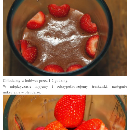
Chłodzimy w lodówce przez 1-2 godziny.
W międzyczasie
myjemy i odszypułkowujemy
truskawki, następnie
miksujemy w blenderze.