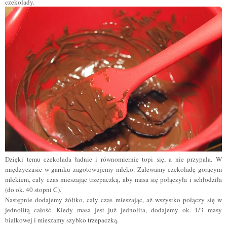
czekolady.
Dzięki temu czekolada ładnie i równomiernie topi się, a nie przypala. W
międzyczasie w garnku zagotowujemy mleko. Zalewamy czekoladę gorącym
mlekiem, cały czas mieszając trzepaczką, aby masa się połączyła i schłodziła
(do ok. 40 stopni C).
Następnie dodajemy żółtko, cały czas mieszając, aż wszystko połączy się w
jednolitą całość. Kiedy masa jest już jednolita, dodajemy ok. 1/3 masy
białkowej i mieszamy szybko trzepaczką.