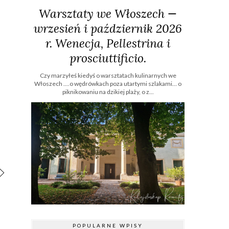
Warsztaty we Włoszech —
wrzesień i październik 2026
r. Wenecja, Pellestrina i
prosciuttificio.
Czy marzyłeś kiedyś o warsztatach kulinarnych we
Włoszech ....o wędrówkach poza utartymi szlakami… o
piknikowaniu na dzikiej plaży, o z...
POPULARNE WPISY