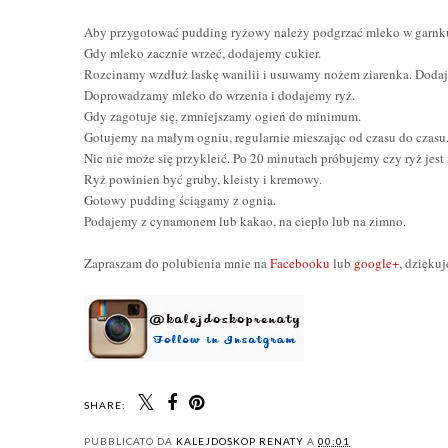
Aby przygotować pudding ryżowy należy podgrzać mleko w garnk
Gdy mleko zacznie wrzeć, dodajemy cukier.
Rozcinamy wzdłuż laskę wanilii i usuwamy
nożem
ziarenka. Doda
Doprowadzamy mleko do wrzenia i dodajemy ryż.
Gdy zagotuje się, zmniejszamy ogień do minimum.
Gotujemy na małym ogniu, regularnie mieszając od czasu do czasu
Nic nie może się przykleić. Po 20 minutach próbujemy czy ryż jest
Ryż powinien być gruby, kleisty i kremowy.
Gotowy pudding ściągamy z ognia.
Podajemy z cynamonem lub kakao, na ciepło lub na zimno.
Zapraszam do polubienia mnie na
Facebooku
lub
google+
, dziękuj
SHARE:
PUBBLICATO DA
KALEJDOSKOP RENATY
A
00:01