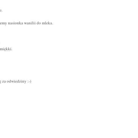
u.
jemy nasionka wanilii do mleka.
.
 miękki.
ę za odwiedziny :-)