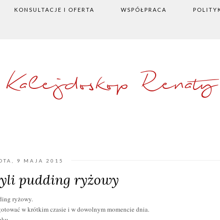
KONSULTACJE I OFERTA
WSPÓŁPRACA
POLITY
Kalejdoskop Renaty
OTA, 9 MAJA 2015
zyli pudding ryżowy
ding ryżowy.
gotować w krótkim czasie i w dowolnym momencie dnia.
eku.