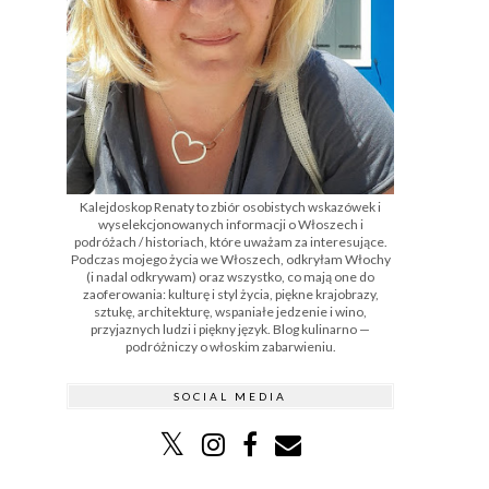
Kalejdoskop Renaty to zbiór osobistych wskazówek i
wyselekcjonowanych informacji o Włoszech i
podróżach / historiach, które uważam za interesujące.
Podczas mojego życia we Włoszech, odkryłam Włochy
(i nadal odkrywam) oraz wszystko, co mają one do
zaoferowania: kulturę i styl życia, piękne krajobrazy,
sztukę, architekturę, wspaniałe jedzenie i wino,
przyjaznych ludzi i piękny język. Blog kulinarno —
podróżniczy o włoskim zabarwieniu.
SOCIAL MEDIA