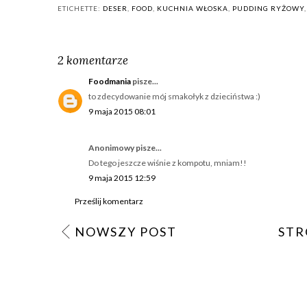
ETICHETTE:
DESER
,
FOOD
,
KUCHNIA WŁOSKA
,
PUDDING RYŻOWY
2 komentarze
Foodmania
pisze...
to zdecydowanie mój smakołyk z dzieciństwa :)
9 maja 2015 08:01
Anonimowy pisze...
Do tego jeszcze wiśnie z kompotu, mniam!!
9 maja 2015 12:59
Prześlij komentarz
NOWSZY POST
STR