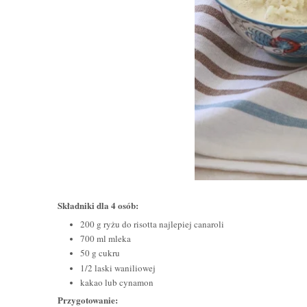
Składniki dla 4 osób:
200 g ryżu do risotta najlepiej canaroli
700 ml mleka
50 g cukru
1/2 laski waniliowej
kakao lub cynamon
Przygotowanie: