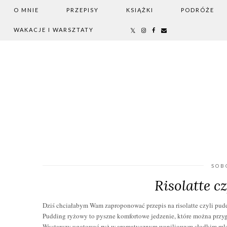
O MNIE
PRZEPISY
KSIĄŻKI
PODRÓŻE
WAKACJE I WARSZTATY
SOB
Risolatte c
Dziś chciałabym Wam zaproponować przepis na risolatte czyli pud
Pudding ryżowy to pyszne komfortowe jedzenie, które można przy
Wystarczy ugotować ryż w aromatycznym waniliowym słodkim ml