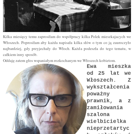
Kilka miesięcy temu zaprosiłam do współpracy kilka Polek mieszkajacych we
Włoszech. Poprosiłam aby każda napisała kilka słów o tym co ją zauroczyło
najbardziej, gdy przyjechały do Włoch. Każda podeszła do tego tematu, w
całkiem inny sposób.
Oddaję zatem głos wspaniałym rozkochanym we Włoszech kobietom.
Ewa mieszka
od 25 lat we
Włoszech. Z
wykształcenia
poważny
prawnik, a z
zamiłowania
szalona
wielbicielka
nieprzetartyc