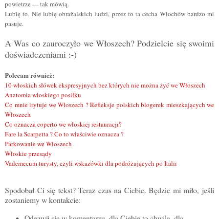
powietrze — tak mówią.
Lubię to. Nie lubię obrażalskich ludzi, przez to ta cecha Włochów bardzo mi
pasuje.
A Was co zauroczyło we Włoszech? Podzielcie się swoimi
doświadczeniami :-)
Polecam również:
10 włoskich słówek ekspresyjnych bez których nie można żyć we Włoszech
Anatomia włoskiego posiłku
Co mnie irytuje we Włoszech ? Refleksje polskich blogerek mieszkających we
Włoszech
Co oznacza coperto we włoskiej restauracji?
Fare la Scarpetta ? Co to właściwie oznacza ?
Parkowanie we Włoszech
Włoskie przesądy
Vademecum turysty, czyli wskazówki dla podróżujących po Italii
Spodobał Ci się tekst? Teraz czas na Ciebie. Będzie mi miło, jeśli
zostaniemy w kontakcie:
Odezwij się w komentarzu, dla Ciebie to chwila, dla