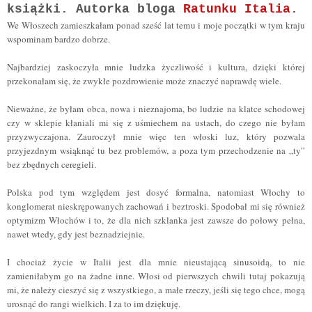
książki. Autorka bloga
Ratunku Italia
.
We Włoszech zamieszkałam ponad sześć lat temu i moje początki w tym kraju
wspominam bardzo dobrze.
Najbardziej zaskoczyła mnie ludzka życzliwość i kultura, dzięki której
przekonałam się, że zwykłe pozdrowienie może znaczyć naprawdę wiele.
Nieważne, że byłam obca, nowa i nieznajoma, bo ludzie na klatce schodowej
czy w sklepie kłaniali mi się z uśmiechem na ustach, do czego nie byłam
przyzwyczajona. Zauroczył mnie więc ten włoski luz, który pozwala
przyjezdnym wsiąknąć tu bez problemów, a poza tym przechodzenie na „ty”
bez zbędnych ceregieli.
Polska pod tym względem jest dosyć formalna, natomiast Włochy to
konglomerat nieskrępowanych zachowań i beztroski. Spodobał mi się również
optymizm Włochów i to, że dla nich szklanka jest zawsze do połowy pełna,
nawet wtedy, gdy jest beznadziejnie.
I chociaż życie w Italii jest dla mnie nieustającą sinusoidą, to nie
zamieniłabym go na żadne inne. Włosi od pierwszych chwili tutaj pokazują
mi, że należy cieszyć się z wszystkiego, a małe rzeczy, jeśli się tego chce, mogą
urosnąć do rangi wielkich. I za to im dziękuję.