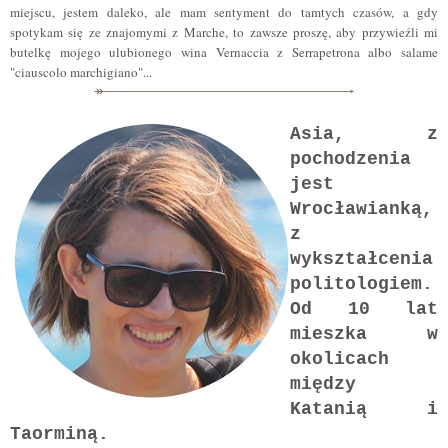
miejscu, jestem daleko, ale mam sentyment do tamtych czasów, a gdy
spotykam się ze znajomymi z Marche, to zawsze proszę, aby przywieźli mi
butelkę mojego ulubionego wina Vernaccia z Serrapetrona albo salame
"ciauscolo marchigiano"...
Asia, z
pochodzenia
jest
Wrocławianką,
z
wykształcenia
politologiem.
Od 10 lat
mieszka w
okolicach
między
Katanią i
Taorminą.