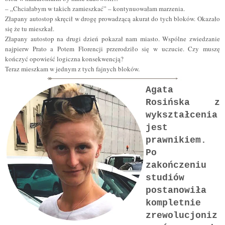
– „Chciałabym w takich zamieszkać” – kontynuowałam marzenia.
Złapany autostop skręcił w drogę prowadzącą akurat do tych bloków. Okazało
się że tu mieszkał.
Złapany autostop na drugi dzień pokazał nam miasto. Wspólne zwiedzanie
najpierw Prato a Potem Florencji przerodziło się w uczucie. Czy muszę
kończyć opowieść logiczna konsekwencją?
Teraz mieszkam w jednym z tych fajnych bloków.
Agata
Rosińska z
wykształcenia
jest
prawnikiem.
Po
zakończeniu
studiów
postanowiła
kompletnie
zrewolucjoniz