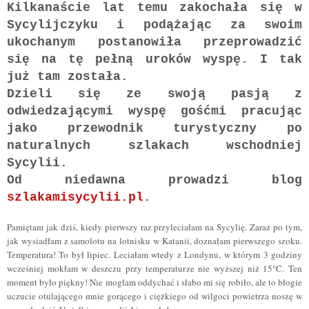
Kilkanaście lat temu zakochała się w
Sycylijczyku i podążając za swoim
ukochanym postanowiła przeprowadzić
się na tę pełną uroków wyspę. I tak
już tam została.
Dzieli się ze swoją pasją z
odwiedzającymi wyspę gośćmi pracując
jako przewodnik turystyczny po
naturalnych szlakach wschodniej
Sycylii.
Od niedawna prowadzi blog
szlakamisycylii.pl
.
Pamiętam jak dziś, kiedy pierwszy raz przyleciałam na Sycylię. Zaraz po tym,
jak wysiadłam z samolotu na lotnisku w Katanii, doznałam pierwszego szoku.
Temperatura! To był lipiec. Leciałam wtedy z Londynu, w którym 3 godziny
wcześniej mokłam w deszczu przy temperaturze nie wyższej niż 15°C. Ten
moment było piękny! Nie mogłam oddychać i słabo mi się robiło, ale to błogie
uczucie otulającego mnie gorącego i ciężkiego od wilgoci powietrza noszę w