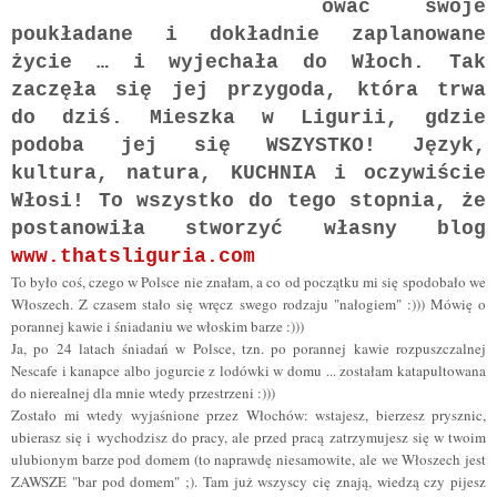
ować swoje
poukładane i dokładnie zaplanowane
życie … i wyjechała do Włoch. Tak
zaczęła się jej przygoda, która trwa
do dziś. Mieszka w Ligurii, gdzie
podoba jej się WSZYSTKO! Język,
kultura, natura, KUCHNIA i oczywiście
Włosi! To wszystko do tego stopnia, że
postanowiła stworzyć własny blog
www.thatsliguria.com
To było coś, czego w Polsce nie znałam, a co od początku mi się spodobało we
Włoszech. Z czasem stało się wręcz swego rodzaju "nałogiem" :))) Mówię o
porannej kawie i śniadaniu we włoskim barze :)))
Ja, po 24 latach śniadań w Polsce, tzn. po porannej kawie rozpuszczalnej
Nescafe i kanapce albo jogurcie z lodówki w domu ... zostałam katapultowana
do nierealnej dla mnie wtedy przestrzeni :)))
Zostało mi wtedy wyjaśnione przez Włochów: wstajesz, bierzesz prysznic,
ubierasz się i wychodzisz do pracy, ale przed pracą zatrzymujesz się w twoim
ulubionym barze pod domem (to naprawdę niesamowite, ale we Włoszech jest
ZAWSZE "bar pod domem" ;). Tam już wszyscy cię znają, wiedzą czy pijesz