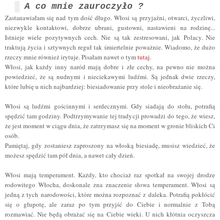
A co mnie zauroczyło ?
Zastanawiałam się nad tym dość długo. Włosi są przyjaźni, otwarci, życzliwi,
niezwykle kontaktowi, dobrze ubrani, gustowni, nastawieni na rodzinę...
Istnieje wiele pozytywnych cech. Nie są tak zestresowani, jak Polacy. Nie
traktują życia i sztywnych reguł tak śmiertelnie poważnie. Wiadomo, że dużo
rzeczy mnie również irytuje. Pisałam nawet o tym
tutaj
.
Włosi, jak każdy inny naród mają dobre i złe cechy, na pewno nie można
powiedzieć, że są nudnymi i nieciekawymi ludźmi. Są jednak dwie rzeczy,
które lubię u nich najbardziej: biesiadowanie przy stole i nieobrażanie się.
Włosi są ludźmi gościnnymi i serdecznymi. Gdy siadają do stołu, potrafią
spędzić tam godziny. Podtrzymywanie tej tradycji prowadzi do tego, że wiesz,
że jest moment w ciągu dnia, że zatrzymasz się na moment w gronie bliskich Ci
osób.
Pamiętaj, gdy zostaniesz zaproszony na włoską biesiadę, musisz wiedzieć, że
możesz spędzić tam pół dnia, a nawet cały dzień.
Włosi mają temperament. Każdy, kto chociaż raz spotkał na swojej drodze
rodowitego Włocha, doskonale zna znaczenie słowa temperament. Włosi są
jedną z tych narodowości, które można rozpoznać z daleka. Potrafią pokłócić
się o głupotę, ale zaraz po tym przyjść do Ciebie i normalnie z Tobą
rozmawiać. Nie będą obrażać się na Ciebie wieki. U nich kłótnia oczyszcza