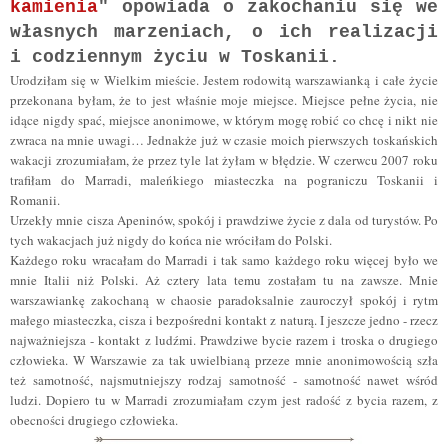
kamienia
" opowiada o zakochaniu się we
własnych marzeniach, o ich realizacji
i codziennym życiu w Toskanii.
Urodziłam się w Wielkim mieście. Jestem rodowitą warszawianką i całe życie
przekonana byłam, że to jest właśnie moje miejsce. Miejsce pełne życia, nie
idące nigdy spać, miejsce anonimowe, w którym mogę robić co chcę i nikt nie
zwraca na mnie uwagi… Jednakże już w czasie moich pierwszych toskańskich
wakacji zrozumiałam, że przez tyle lat żyłam w błędzie. W czerwcu 2007 roku
trafiłam do Marradi, maleńkiego miasteczka na pograniczu Toskanii i
Romanii.
Urzekły mnie cisza Apeninów, spokój i prawdziwe życie z dala od turystów. Po
tych wakacjach już nigdy do końca nie wróciłam do Polski.
Każdego roku wracałam do Marradi i tak samo każdego roku więcej było we
mnie Italii niż Polski. Aż cztery lata temu zostałam tu na zawsze. Mnie
warszawiankę zakochaną w chaosie paradoksalnie zauroczył spokój i rytm
małego miasteczka, cisza i bezpośredni kontakt z naturą. I jeszcze jedno - rzecz
najważniejsza - kontakt z ludźmi. Prawdziwe bycie razem i troska o drugiego
człowieka. W Warszawie za tak uwielbianą przeze mnie anonimowością szła
też samotność, najsmutniejszy rodzaj samotność - samotność nawet wśród
ludzi. Dopiero tu w Marradi zrozumiałam czym jest radość z bycia razem, z
obecności drugiego człowieka.