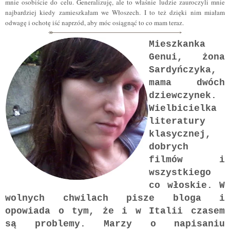
mnie osobiście do celu. Generalizuję, ale to właśnie ludzie zauroczyli mnie
najbardziej kiedy zamieszkałam we Włoszech. I to też dzięki nim miałam
odwagę i ochotę iść naprzód, aby móc osiągnąć to co mam teraz.
Mieszkanka
Genui, żona
Sardyńczyka,
mama dwóch
dziewczynek.
Wielbicielka
literatury
klasycznej,
dobrych
filmów i
wszystkiego
co włoskie. W
wolnych chwilach pisze bloga i
opowiada o tym, że i w Italii czasem
są problemy. Marzy o napisaniu