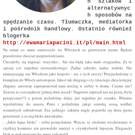
h szlaków i
alternatywnyc
h sposobów na
spędzanie czasu. Tłumaczka, mediatorka
i pośrednik handlowy. Ostatnio również
blogerka
http://ewamariapacini.it/pl/main.html
Na temat co mnie zauroczyło we Włoszech za pierwszym razem. Będzie
prawdziwie chociaż nieprzewidzianie.
Chciałoby się napisać: wszystko... Ale nie będę taka mało oryginalna. Za to
opiszę coś zupełnie nietuzinkowego. Żadne zabytki, żadne widoki. Nie
umniejszając nic Włochom jako krajowi – nic z tych rzeczy! Przyjechaliśmy z
kumplem do Włoch autostopem. Jakoś tak drugiego czy trzeciego dnia kolejny
złapany autostop zaproponował nam nocleg u siebie w domu. Czemu nie?
Zawsze to oszczędność jednej-dwu nocek! Najpierw zaprosił nas na pizzę (była
przepyszna!!!) a potem jechaliśmy dalej, już zupełnie po ciemku. Właśnie
wjechaliśmy do miasta Prato i jechaliśmy jakąś szeroką szosą wzdłuż
rozmaitych zabudowań. Zza jednego zakrętu nagle pojawiła się duża pusta
przestrzeń, a za nią bloki mieszkalne.
- „Jakie fajne bloki” - sobie pomyślałam. Wiecie, to cholerne wychowanie w
ciężkiej komunie nie pozwalało marzyć o czymkolwiek lepszym. Elegancki
blok w makaroniarni by mnie zadowolił...