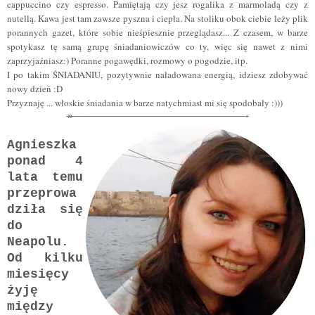
cappuccino czy espresso. Pamiętają czy jesz rogalika z marmoladą czy z
nutellą. Kawa jest tam zawsze pyszna i ciepła. Na stoliku obok ciebie leży plik
porannych gazet, które sobie nieśpiesznie przeglądasz... Z czasem, w barze
spotykasz tę samą grupę śniadaniowiczów co ty, więc się nawet z nimi
zaprzyjaźniasz:) Poranne pogawędki, rozmowy o pogodzie, itp.
I po takim ŚNIADANIU, pozytywnie naładowana energią, idziesz zdobywać
nowy dzień :D
Przyznaję ... włoskie śniadania w barze natychmiast mi się spodobały :)))
Agnieszka
ponad 4
lata temu
przeprowa
dziła się
do
Neapolu.
Od kilku
miesięcy
żyję
między