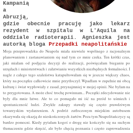
Kampanią
a
Abruzją,
gdzie obecnie pracuję jako lekarz
rezydent w szpitalu w L'Aquila na
oddziale radioterapii. Agnieszka jest
autorką bloga
Przepadki neapolitańskie
Moja przeprowadzka do Neapolu miała niewiele wspólnego z racjonalnym
planowaniem i zastanawianiem się nad tym co mnie czeka. Ten krótki czas,
jaki miałam od podjęcia decyzji do realizacji, poświęcałam bieganiu po
urzędach i ministerstwach i załatwianiu wszystkich niezbędnych formalności. I
nagle z całego tego szaleństwa katapultowałam się w jeszcze większy chaos,
który na początku całkowicie mnie przytłoczył. Wpadłam w zupełnie mi obcą
kulturę i świat wypłowiały z zasad, przynajmniej w mojej opinii. Nie byłam na
to przygotowana. A może choć trochę powinnam... Początki zdecydowanie nie
były dla mnie łatwe. Ale to co pomagało mi iść na przód to uśmiech i
spontaniczność ludzi. Zwykłe zakupy stawały się często prawdziwym
towarzyskim wydarzeniem. A podróż zatłoczonym miejskim autobusem
okazywała się okazją do nieskończonych żartów. Poza tym Neapolitańczycy są
bardzo pomocni. Kiedy pytałam kogoś o drogę nie kończyło się na suchym
tłumaczeniu gdzie skręcić, ale było chęcią poznania i często zaprowadzenia