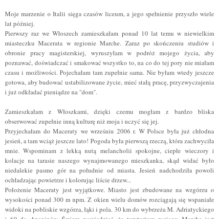
Moje marzenie o Italii sięga czasów liceum, a jego spełnienie przyszło wiele
lat później.
Pierwszy raz we Włoszech zamieszkałam ponad 10 lat temu w niewielkim
miasteczku Macerata w regionie Marche. Zaraz po skończeniu studiów i
obronie pracy magisterskiej, wyruszyłam w podróż mojego życia, aby
poznawać, doświadczać i smakować wszystko to, na co do tej pory nie miałam
czasu i możliwości. Pojechałam tam zupełnie sama. Nie byłam wtedy jeszcze
gotowa, aby budować ustabilizowane życie, mieć stałą pracę, przyzwyczajenia
i już odkładać pieniądze na "dom".
Zamieszkałam z Włoszkami, dzięki czemu mogłam z bardzo bliska
obserwować zupełnie inną kulturę niż moja i uczyć się jej.
Przyjechałam do Maceraty we wrześniu 2006 r. W Polsce była już chłodna
jesień, a tam wciąż jeszcze lato! Pogoda była pierwszą rzeczą, która zachwyciła
mnie. Wspominam z lekką nutą melancholii spokojne, ciepłe wieczory i
kolacje na tarasie naszego wynajmowanego mieszkanka, skąd widać było
niedalekie pasmo gór na południe od miasta. Jesień nadchodziła powoli
ochładzając powietrze i kolorując liście drzew...
Położenie Maceraty jest wyjątkowe. Miasto jest zbudowane na wzgórzu o
wysokości ponad 300 m npm. Z okien wielu domów rozciągają się wspaniałe
widoki na pobliskie wzgórza, łąki i pola. 30 km do wybrzeża M. Adriatyckiego