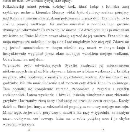
sercu do dziś. Uwielbiam sycylijskie upały!
Kilkadziesiąt minut potem, kolejny szok. Etna! Jadąc z lotniska trasą
szybkiego ruchu w kierunku Mesyny widać było dymiący wulkan górujący
nad Katanią i innymi miasteczkami położonymi u jego stóp. Dla mnie to było
coś na prawdę wielkiego. Jak można mieszkać u podnóża tego groźnie
dymiącego olbrzyma!? Okazało się, że można. Od dziesięciu lat i ja mieszkam
właściwie na Etnie. Miałam nawet okazję zajrzeć do jej wnętrza. Etna stała się
moją największą miłością i pasją i dziś nie mogłabym bez niej żyć. Zdarza mi
się jechać samochodem w innym mieście czy nawet w innym kraju i
instynktownie wyglądać przez okno szukając wzrokiem mojego wulkanu.
Gdzie Etna, tam mój dom.
Większość osób odwiedzających Sycylię zazdrości jej mieszkańcom
niekończących się plaż. Nie ukrywam, latem uwielbiam wyskoczyć z książką
na plażę, albo popływać z maską w kryształowej wodzie. Ale nie dłużej niż
godzinkę. Nie dla mnie siedzenie nad morzem cały dzień. Etna, to co innego.
Tam potrafię się kompletnie zatracić, zapomnieć o zegarku i zgiełku
codzienności. Latem wycieczki i biwaki, jesienią winobranie oraz zbieranie
grzybów i kasztanów, zimą narty i bałwany, od czasu do czasu erupcja... Każdy
dzień na Etnie jest inny, w zależności od pogody, sezonu czy mojego nastroju.
Mimo tego, że jestem u góry często nawet kilka razy w tygodniu, za każdym
razem odkrywam coś nowego. Etna ma w sobie potężną moc i ja chyba
wpadłam w jej sidła.