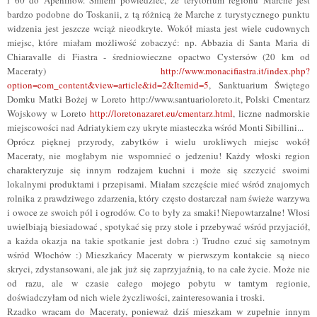
i 60 do Apeninów. Śmiem powiedzieć, że terytorium regionu Marche jest
bardzo podobne do Toskanii, z tą różnicą że Marche z turystycznego punktu
widzenia jest jeszcze wciąż nieodkryte. Wokół miasta jest wiele cudownych
miejsc, które miałam możliwość zobaczyć: np. Abbazia di Santa Maria di
Chiaravalle di Fiastra - średniowieczne opactwo Cystersów (20 km od
Maceraty)
http://www.monacifiastra.it/index.php?
option=com_content&view=article&id=2&Itemid=5
, Sanktuarium Świętego
Domku Matki Bożej w Loreto http://www.santuarioloreto.it, Polski Cmentarz
Wojskowy w Loreto
http://loretonazaret.eu/cmentarz.html
, liczne nadmorskie
miejscowości nad Adriatykiem czy ukryte miasteczka wśród Monti Sibillini...
Oprócz pięknej przyrody, zabytków i wielu urokliwych miejsc wokół
Maceraty, nie mogłabym nie wspomnieć o jedzeniu! Każdy włoski region
charakteryzuje się innym rodzajem kuchni i może się szczycić swoimi
lokalnymi produktami i przepisami. Miałam szczęście mieć wśród znajomych
rolnika z prawdziwego zdarzenia, który często dostarczał nam świeże warzywa
i owoce ze swoich pól i ogrodów. Co to były za smaki! Niepowtarzalne! Włosi
uwielbiają biesiadować , spotykać się przy stole i przebywać wśród przyjaciół,
a każda okazja na takie spotkanie jest dobra :) Trudno czuć się samotnym
wśród Włochów :) Mieszkańcy Maceraty w pierwszym kontakcie są nieco
skryci, zdystansowani, ale jak już się zaprzyjaźnią, to na całe życie. Może nie
od razu, ale w czasie całego mojego pobytu w tamtym regionie,
doświadczyłam od nich wiele życzliwości, zainteresowania i troski.
Rzadko wracam do Maceraty, ponieważ dziś mieszkam w zupełnie innym