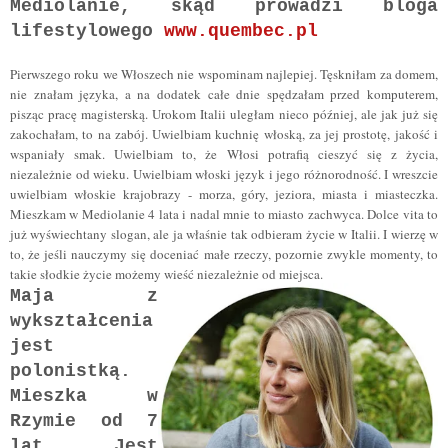
Mediolanie, skąd prowadzi bloga
lifestylowego
www.quembec.pl
Pierwszego roku we Włoszech nie wspominam najlepiej. Tęskniłam za domem,
nie znałam języka, a na dodatek całe dnie spędzałam przed komputerem,
pisząc pracę magisterską. Urokom Italii uległam nieco później, ale jak już się
zakochałam, to na zabój. Uwielbiam kuchnię włoską, za jej prostotę, jakość i
wspaniały smak. Uwielbiam to, że Włosi potrafią cieszyć się z życia,
niezależnie od wieku. Uwielbiam włoski język i jego różnorodność. I wreszcie
uwielbiam włoskie krajobrazy - morza, góry, jeziora, miasta i miasteczka.
Mieszkam w Mediolanie 4 lata i nadal mnie to miasto zachwyca. Dolce vita to
już wyświechtany slogan, ale ja właśnie tak odbieram życie w Italii. I wierzę w
to, że jeśli nauczymy się doceniać małe rzeczy, pozornie zwykle momenty, to
takie słodkie życie możemy wieść niezależnie od miejsca.
Maja z
wykształcenia
jest
polonistką.
Mieszka w
Rzymie od 7
lat. Jest