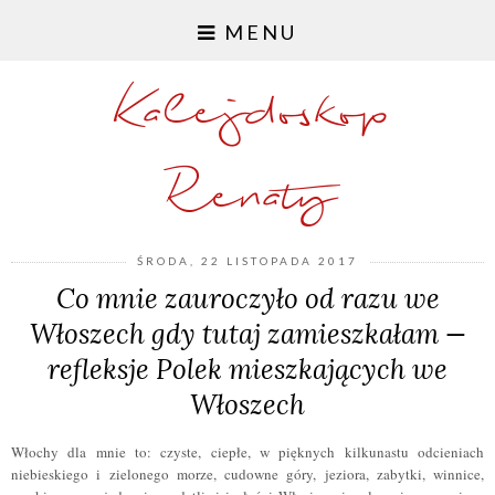
MENU
Kalejdoskop
Renaty
ŚRODA, 22 LISTOPADA 2017
Co mnie zauroczyło od razu we
Włoszech gdy tutaj zamieszkałam —
refleksje Polek mieszkających we
Włoszech
Włochy dla mnie to: czyste, ciepłe, w pięknych kilkunastu odcieniach
niebieskiego i zielonego morze, cudowne góry, jeziora, zabytki, winnice,