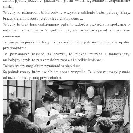
zamki, pyszne jedzenie, gadatliwi i głośni Włosi, regionalne niezapomniane
smaki.
Włochy to różnorodność kolorów.... wszystkie odcienie beżu, palonej Sieny,
brązu, zieleni, turkusu, głębokiego chabrowego....
Włochy to brak tego codziennego pędu, to radość z przyjścia na spotkanie w
restauracji spóźniona o 2 godz. i przyjęta przez przyjaciół z otwartymi
ramionami.
To nocne wyprawy na lody, to pyszna ciabatta jedzona na plaży w upalne
przedpołudnie.
To pomarańcze rosnące na Sycylii, to piękna muzyka i fantastyczny,
melodyjny język, to zarazem dobra zabawa i słodkie lenistwo...
Takich rzeczy mogłabym wymienić bardzo dużo.
Są jednak rzeczy, które uwielbiam ponad wszystko. Te, które zauroczyły mnie
od razu, od kiedy tutaj przyjechałam.