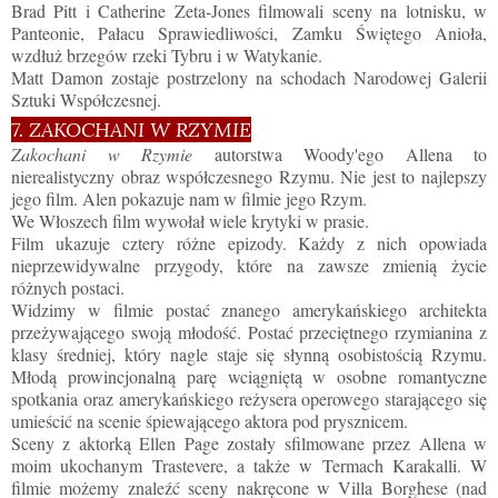
Brad Pitt i Catherine Zeta-Jones filmowali sceny na lotnisku, w
Panteonie, Pałacu Sprawiedliwości, Zamku Świętego Anioła,
wzdłuż brzegów rzeki Tybru i w Watykanie.
Matt Damon zostaje postrzelony na schodach Narodowej Galerii
Sztuki Współczesnej.
7. ZAKOCHANI W RZYMIE
Zakochani w Rzymie
autorstwa Woody'ego Allena to
nierealistyczny obraz współczesnego Rzymu. Nie jest to najlepszy
jego film. Alen pokazuje nam w filmie jego Rzym.
We Włoszech film wywołał wiele krytyki w prasie.
Film ukazuje cztery różne epizody. Każdy z nich opowiada
nieprzewidywalne przygody, które na zawsze zmienią życie
różnych postaci.
Widzimy w filmie postać znanego amerykańskiego architekta
przeżywającego swoją młodość. Postać przeciętnego rzymianina z
klasy średniej, który nagle staje się słynną osobistością Rzymu.
Młodą prowincjonalną parę wciągniętą w osobne romantyczne
spotkania oraz amerykańskiego reżysera operowego starającego się
umieścić na scenie śpiewającego aktora pod prysznicem.
Sceny z aktorką Ellen Page zostały sfilmowane przez Allena w
moim ukochanym Trastevere, a także w Termach Karakalli. W
filmie możemy znaleźć sceny nakręcone w Villa Borghese (nad