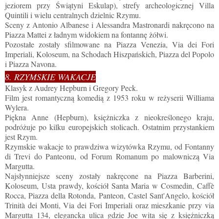
jeziorem przy Świątyni Eskulap), strefy archeologicznej Villa
Quintili i wielu centralnych dzielnic Rzymu.
Sceny z Antonio Albanese i Alessandra Mastronardi nakręcono na
Piazza Mattei z ładnym widokiem na fontannę żółwi.
Pozostałe zostały sfilmowane na Piazza Venezia, Via dei Fori
Imperiali, Koloseum, na Schodach Hiszpańskich, Piazza del Popolo
i Piazza Navona.
8. RZYMSKIE WAKACJE
Klasyk z Audrey Hepburn i Gregory Peck.
Film jest romantyczną komedią z 1953 roku w reżyserii Williama
Wylera.
Piękna Anne (Hepburn), księżniczka z nieokreślonego kraju,
podróżuje po kilku europejskich stolicach. Ostatnim przystankiem
jest Rzym.
Rzymskie wakacje to prawdziwa wizytówka Rzymu, od Fontanny
di Trevi do Panteonu, od Forum Romanum po malowniczą Via
Margutta.
Najsłynniejsze sceny zostały nakręcone na Piazza Barberini,
Koloseum, Usta prawdy, kościół Santa Maria w Cosmedin, Caffè
Rocca, Piazza della Rotonda, Panteon, Castel Sant'Angelo, kościół
Trinità dei Monti, Via dei Fori Imperiali oraz mieszkanie przy via
Margutta 134, elegancka ulica gdzie Joe wita się z księżniczką