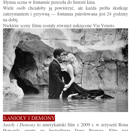
Słynna scena w fontannie przeszła do historii kina.
Wiele osób chciałoby ją powtórzyć, ale każda próba skutkuje
zatrzymaniem i grzywną — fontanna patrolowana jest 24 godziny
na dobę.
Niektóre sceny filmu zostały również nakręcone Via Veneto.
3.ANIOŁY I DEMONY
Anioły i Demony
to amerykański film z 2009 r. w reżyserii Rona
Howarda oparty na bestsellerze Dana Browna. Film jest