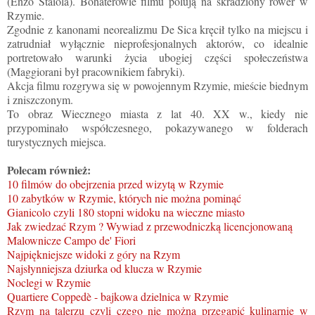
(Enzo Staiola). Bohaterowie filmu polują na skradziony rower w
Rzymie.
Zgodnie z kanonami neorealizmu De Sica kręcił tylko na miejscu i
zatrudniał wyłącznie nieprofesjonalnych aktorów, co idealnie
portretowało warunki życia ubogiej części społeczeństwa
(Maggiorani był pracownikiem fabryki).
Akcja filmu rozgrywa się w powojennym Rzymie, mieście biednym
i zniszczonym.
To obraz Wiecznego miasta z lat 40. XX w., kiedy nie
przypominało współczesnego, pokazywanego w folderach
turystycznych miejsca.
Polecam również:
10 filmów do obejrzenia przed wizytą w Rzymie
10 zabytków w Rzymie, których nie można pominąć
Gianicolo czyli 180 stopni widoku na wieczne miasto
Jak zwiedzać Rzym ? Wywiad z przewodniczką licencjonowaną
Malownicze Campo de' Fiori
Najpiękniejsze widoki z góry na Rzym
Najsłynniejsza dziurka od klucza w Rzymie
Noclegi w Rzymie
Quartiere Coppedè - bajkowa dzielnica w Rzymie
Rzym na talerzu czyli czego nie można przegapić kulinarnie w