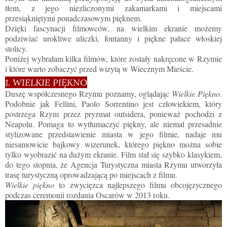
tłem, z jego niezliczonymi zakamarkami i miejscami
przesiąkniętymi ponadczasowym pięknem.
Dzięki fascynacji filmowców, na wielkim ekranie możemy
podziwiać urokliwe uliczki, fontanny i piękne pałace włoskiej
stolicy.
Poniżej wybrałam kilka filmów, które zostały nakręcone w Rzymie
i które warto zobaczyć przed wizytą w Wiecznym Mieście.
1. WIELKIE PIĘKNO
Duszę współczesnego Rzymu poznamy, oglądając
Wielkie Piękno
.
Podobnie jak Fellini, Paolo Sorrentino jest człowiekiem, który
postrzega Rzym przez pryzmat outsidera, ponieważ pochodzi z
Neapolu. Pomaga to wytłumaczyć piękny, ale niemal przesadnie
stylizowane przedstawienie miasta w jego filmie, nadaje mu
niesamowicie bajkowy wizerunek, którego piękno można sobie
tylko wyobrazić na dużym ekranie. Film stał się szybko klasykiem,
do tego stopnia, że Agencja Turystyczna miasta Rzymu utworzyła
trasę turystyczną oprowadzającą po miejscach z filmu.
Wielkie piękno
to zwycięzca najlepszego filmu obcojęzycznego
podczas ceremonii rozdania Oscarów w 2013 roku.