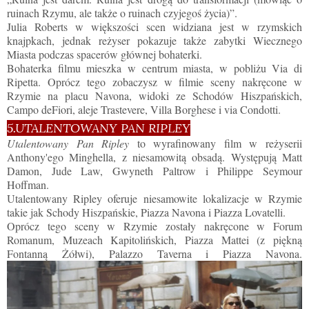
ruinach Rzymu, ale także o ruinach czyjegoś życia)”.
Julia Roberts w większości scen widziana jest w rzymskich
knajpkach, jednak reżyser pokazuje także zabytki Wiecznego
Miasta podczas spacerów głównej bohaterki.
Bohaterka filmu mieszka w centrum miasta, w pobliżu Via di
Ripetta. Oprócz tego zobaczysz w filmie sceny nakręcone w
Rzymie na placu Navona, widoki ze Schodów Hiszpańskich,
Campo deFiori, aleje Trastevere, Villa Borghese i via Condotti.
5.UTALENTOWANY PAN RIPLEY
Utalentowany Pan Ripley
to wyrafinowany film w reżyserii
Anthony'ego Minghella, z niesamowitą obsadą. Występują Matt
Damon, Jude Law, Gwyneth Paltrow i Philippe Seymour
Hoffman.
Utalentowany Ripley oferuje niesamowite lokalizacje w Rzymie
takie jak Schody Hiszpańskie, Piazza Navona i Piazza Lovatelli.
Oprócz tego sceny w Rzymie zostały nakręcone w Forum
Romanum, Muzeach Kapitolińskich, Piazza Mattei (z piękną
Fontanną Żółwi), Palazzo Taverna i Piazza Navona.