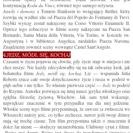
kontynuacją
Kodu da Vinci
, również tego samego reżysera.
Anioły i demony
z Tomem Hanksem to wciągający thriller, który
rozwija się wzdłuż ulic od Piazza del Popolo do Fontanny di Trevi.
Szybki wyścig został nakręcony na Corso Vittorio Emanuele II.
Oprócz tego zobaczysz w filmie sceny nakręcone na Piazza San
Bernardo, Santa Maria della Vittoria, Via Torino, w kościele św.
Augustyna i w bibliotece Angelica, niedaleko Piazza Navona.
Znajdziemy również sceny wewnątrz Castel Sant'Angelo.
4.JEDZ, MÓDL SIĘ, KOCHAJ
Czasami w życiu pojawia się chwila, gdy życie staje w miejscu i nie
chce ruszyć. Nie każdy zdecydowałby się na tak odważny krok, jak
bohaterka filmu
Jedz, módl się, kochaj
. Liz — wspaniała Julia
Roberts rzuca całe swoje dotychczasowe życie i rusza w podróż w
głąb siebie i nie tylko. To właśnie pierwsza część
—
Jedz
to podróż
do Rzymu. Autorka poświęca się tutaj nauce języka włoskiego oraz
zgłębia filozofię życiową Włochów. Jak sam tytuł wskazuje,
największe znaczenie w tym przypadku ma dla niej jedzenie.
Włoskie sceny tego filmu przypominają, że zawsze (a zwłaszcza we
Włoszech) należy jeść, co tylko zechcesz, nawet jeśli twoje dżinsy
stają się trochę ciasne. Ten film przypomina także o znaczeniu il
dolce far niente
—
słodyczy nicnierobienia. Ulubiony cytat z filmu:
„Ruina jest darem. Ruina jest drogą do transformacji (mówiąc o