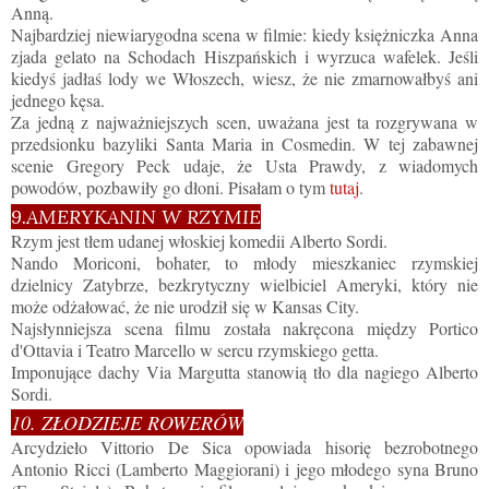
Anną.
Najbardziej niewiarygodna scena w filmie: kiedy księżniczka Anna
zjada gelato na Schodach Hiszpańskich i wyrzuca wafelek. Jeśli
kiedyś jadłaś lody we Włoszech, wiesz, że nie zmarnowałbyś ani
jednego kęsa.
Za jedną z najważniejszych scen, uważana jest ta rozgrywana w
przedsionku bazyliki Santa Maria in Cosmedin. W tej zabawnej
scenie Gregory Peck udaje, że Usta Prawdy, z wiadomych
powodów, pozbawiły go dłoni. Pisałam o tym
tutaj
.
9.AMERYKANIN W RZYMIE
Rzym jest tłem udanej włoskiej komedii Alberto Sordi.
Nando Moriconi, bohater, to młody mieszkaniec rzymskiej
dzielnicy Zatybrze, bezkrytyczny wielbiciel Ameryki, który nie
może odżałować, że nie urodził się w Kansas City.
Najsłynniejsza scena filmu została nakręcona między Portico
d'Ottavia i Teatro Marcello w sercu rzymskiego getta.
Imponujące dachy Via Margutta stanowią tło dla nagiego Alberto
Sordi.
10. ZŁODZIEJE ROWERÓW
Arcydzieło Vittorio De Sica opowiada hisorię bezrobotnego
Antonio Ricci (Lamberto Maggiorani) i jego młodego syna Bruno