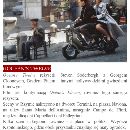
6.OCEAN'S TWELVE
Ocean's Twelve
reżyserii Steven Soderbergh z Georgem
Clooneyem, Bradem Pittem i innymi hollywoodzkimi gwiazdami
filmowymi.
Film jest kontynuacją
Ocean's Eleven
, również tego samego
reżysera.
Sceny w Rzymie nakręcono na dworcu Termini, na piazza Navona,
na ulicy Santa Maria dell'Anima, następnie Campo de 'Fiori,
między ulicą dei Cappellari i del Pellegrino.
Kilka scen nakręcono również na placu w pobliżu Wzgórza
Kapitolińskiego, gdzie obok przystanku znajduje się mały ogródek.