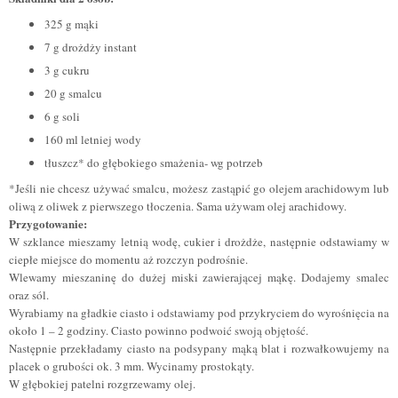
325 g mąki
7 g drożdży instant
3 g cukru
20 g smalcu
6 g soli
160 ml letniej wody
tłuszcz* do głębokiego smażenia- wg potrzeb
*Jeśli nie chcesz używać smalcu, możesz zastąpić go olejem arachidowym lub
oliwą z oliwek z pierwszego tłoczenia. Sama używam olej arachidowy.
Przygotowanie:
W szklance mieszamy letnią wodę, cukier i drożdże, następnie odstawiamy w
ciepłe miejsce do momentu aż rozczyn podrośnie.
Wlewamy mieszaninę do dużej miski zawierającej mąkę. Dodajemy smalec
oraz sól.
Wyrabiamy na gładkie ciasto i odstawiamy pod przykryciem do wyrośnięcia na
około 1 – 2 godziny. Ciasto powinno podwoić swoją objętość.
Następnie przekładamy ciasto na podsypany mąką blat i rozwałkowujemy na
placek o grubości ok. 3 mm. Wycinamy prostokąty.
W głębokiej patelni rozgrzewamy olej.