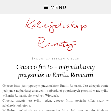
MENU
Kalejdoskop
Renaty
ŚRODA, 17 STYCZNIA 2018
Gnocco fritto - mój ulubiony
przysmak w Emilii Romanii
Gnocco fritto jest typowym przysmakiem Emilii Romanii. Jest zdecydowanie
jednym z najbardziej znanych i najbardziej popularnych przepisów, nie tylko
w Emilii Romanii, ale w całych Włoszech.
Chociaż przepis jest tylko jeden, gnocco fritto, posiada kilka nazw, w
zależności od rejonu.
W Bolonii mówi się na nie crescentine fritte. Jeśli zawitasz do Modeny,