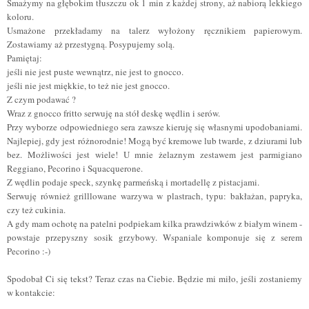
Smażymy na głębokim tłuszczu ok 1 min z każdej strony, aż nabiorą lekkiego
koloru.
Usmażone przekładamy na talerz wyłożony ręcznikiem papierowym.
Zostawiamy aż przestygną. Posypujemy solą.
Pamiętaj:
jeśli nie jest puste wewnątrz, nie jest to gnocco.
jeśli nie jest miękkie, to też nie jest gnocco.
Z czym podawać ?
Wraz z gnocco fritto serwuję na stół deskę wędlin i serów.
Przy wyborze odpowiedniego sera zawsze kieruję się własnymi upodobaniami.
Najlepiej, gdy jest różnorodnie! Mogą być kremowe lub twarde, z dziurami lub
bez. Możliwości jest wiele! U mnie żelaznym zestawem jest parmigiano
Reggiano, Pecorino i Squacquerone.
Z wędlin podaje speck, szynkę parmeńską i mortadellę z pistacjami.
Serwuję również grilllowane warzywa w plastrach, typu: bakłażan, papryka,
czy też cukinia.
A gdy mam ochotę na patelni podpiekam kilka prawdziwków z białym winem -
powstaje przepyszny sosik grzybowy. Wspaniale komponuje się z serem
Pecorino :-)
Spodobał Ci się tekst? Teraz czas na Ciebie. Będzie mi miło, jeśli zostaniemy
w kontakcie: